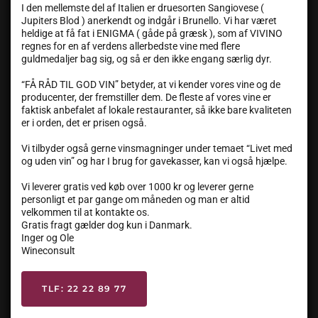
I den mellemste del af Italien er druesorten Sangiovese (
Jupiters Blod ) anerkendt og indgår i Brunello. Vi har været
heldige at få fat i ENIGMA ( gåde på græsk ), som af VIVINO
regnes for en af verdens allerbedste vine med flere
guldmedaljer bag sig, og så er den ikke engang særlig dyr.
“FÅ RÅD TIL GOD VIN” betyder, at vi kender vores vine og de
producenter, der fremstiller dem. De fleste af vores vine er
faktisk anbefalet af lokale restauranter, så ikke bare kvaliteten
er i orden, det er prisen også.
Vi tilbyder også gerne vinsmagninger under temaet “Livet med
og uden vin” og har I brug for gavekasser, kan vi også hjælpe.
Vi leverer gratis ved køb over 1000 kr og leverer gerne
personligt et par gange om måneden og man er altid
velkommen til at kontakte os.
Gratis fragt gælder dog kun i Danmark.
Inger og Ole
Wineconsult
TLF: 22 22 89 77