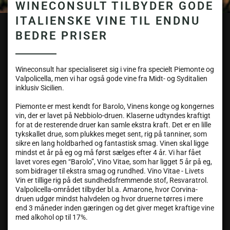
WINECONSULT TILBYDER GODE
ITALIENSKE VINE TIL ENDNU
BEDRE PRISER
Wineconsult har specialiseret sig i vine fra specielt Piemonte og
Valpolicella, men vi har også gode vine fra Midt- og Syditalien
inklusiv Sicilien.
Piemonte er mest kendt for Barolo, Vinens konge og kongernes
vin, der er lavet på Nebbiolo-druen. Klaserne udtyndes kraftigt
for at de resterende druer kan samle ekstra kraft. Det er en lille
tykskallet drue, som plukkes meget sent, rig på tanniner, som
sikre en lang holdbarhed og fantastisk smag. Vinen skal ligge
mindst et år på eg og må først sælges efter 4 år. Vi har fået
lavet vores egen “Barolo”, Vino Vitae, som har ligget 5 år på eg,
som bidrager til ekstra smag og rundhed. Vino Vitae - Livets
Vin er tillige rig på det sundhedsfremmende stof, Resvaratrol.
Valpolicella-området tilbyder bl.a. Amarone, hvor Corvina-
druen udgør mindst halvdelen og hvor druerne tørres i mere
end 3 måneder inden gæringen og det giver meget kraftige vine
med alkohol op til 17%.