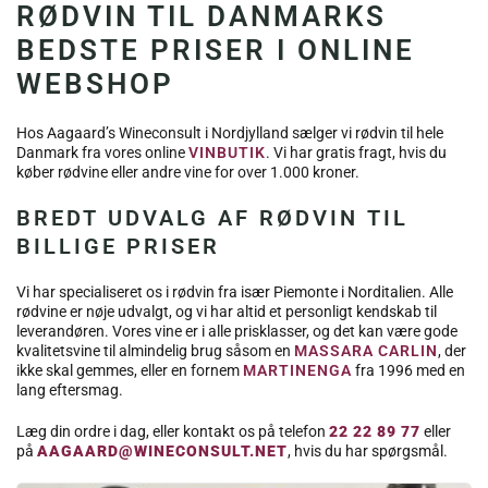
RØDVIN TIL DANMARKS
BEDSTE PRISER I ONLINE
WEBSHOP
Hos Aagaard’s Wineconsult i Nordjylland sælger vi rødvin til hele
Danmark fra vores online
VINBUTIK
. Vi har gratis fragt, hvis du
køber rødvine eller andre vine for over 1.000 kroner.
BREDT UDVALG AF RØDVIN TIL
BILLIGE PRISER
Vi har specialiseret os i rødvin fra især Piemonte i Norditalien. Alle
rødvine er nøje udvalgt, og vi har altid et personligt kendskab til
leverandøren. Vores vine er i alle prisklasser, og det kan være gode
kvalitetsvine til almindelig brug såsom en
MASSARA CARLIN
, der
ikke skal gemmes, eller en fornem
MARTINENGA
fra 1996 med en
lang eftersmag.
Læg din ordre i dag, eller kontakt os på telefon
22 22 89 77
eller
på
AAGAARD@WINECONSULT.NET
, hvis du har spørgsmål.