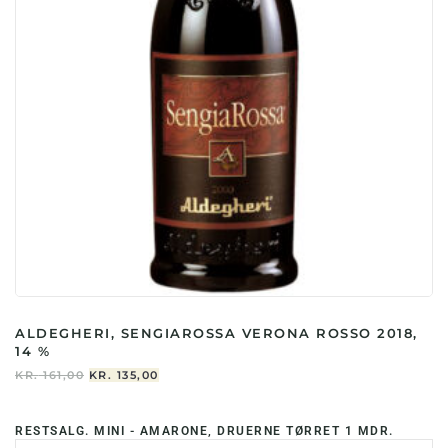
ALDEGHERI, SENGIAROSSA VERONA ROSSO 2018,
14 %
DEN
DEN
KR.
161,00
KR.
135,00
OPRINDELIGE
AKTUELLE
PRIS
PRIS
VAR:
ER:
RESTSALG. MINI - AMARONE, DRUERNE TØRRET 1 MDR.
KR. 161,00.
KR. 135,00.