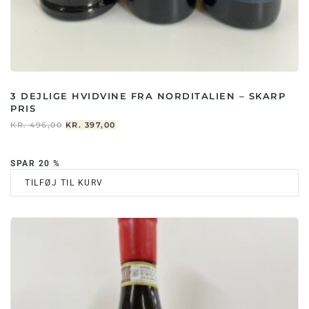
3 DEJLIGE HVIDVINE FRA NORDITALIEN – SKARP
PRIS
DEN
DEN
KR.
496,00
KR.
397,00
OPRINDELIGE
AKTUELLE
PRIS
PRIS
VAR:
ER:
SPAR 20 %
KR. 496,00.
KR. 397,00.
TILFØJ TIL KURV