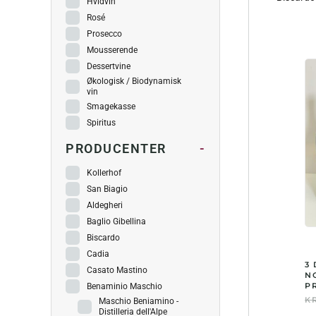
Hvidvin
Rosé
Prosecco
Mousserende
Dessertvine
Økologisk / Biodynamisk
vin
Smagekasse
Spiritus
PRODUCENTER
-
Kollerhof
San Biagio
Aldegheri
Baglio Gibellina
Biscardo
Cadia
3
Casato Mastino
N
P
Benaminio Maschio
KR
Maschio Beniamino -
Distilleria dell'Alpe