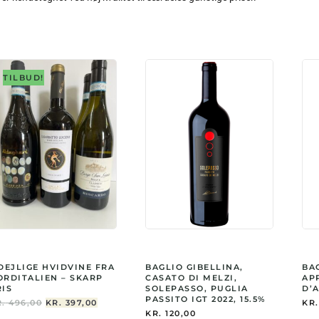
TILBUD!
 DEJLIGE HVIDVINE FRA
BAGLIO GIBELLINA,
BA
ORDITALIEN – SKARP
CASATO DI MELZI,
AP
RIS
SOLEPASSO, PUGLIA
D’A
PASSITO IGT 2022, 15.5%
DEN
DEN
.
496,00
KR.
397,00
KR.
OPRINDELIGE
AKTUELLE
KR.
120,00