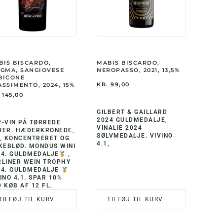
BIS BISCARDO,
MABIS BISCARDO,
IGMA, SANGIOVESE
NEROPASSO, 2021, 13,5%
BICONE
KR.
99,00
SSIMENTO, 2024, 15%
145,00
GILBERT & GAILLARD
2024 GULDMEDALJE,
P-VIN PÅ TØRREDE
VINALIE 2024
UER. HÆDERKRONEDE,
SØLVMEDALJE. VIVINO
G, KONCENTRERET OG
4.1,
LKEBLØD. MONDUS WINI
24. GULDMEDALJE
,
RLINER WEIN TROPHY
24. GULDMEDALJE
INO 4.1. SPAR 10%
 KØB AF 12 FL.
TILFØJ TIL KURV
TILFØJ TIL KURV