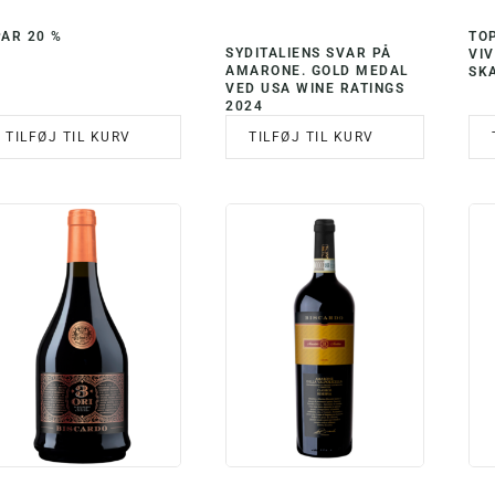
PRIS
PRIS
VAR:
ER:
PAR 20 %
TOP
KR. 496,00.
KR. 397,00.
SYDITALIENS SVAR PÅ
VIV
AMARONE. GOLD MEDAL
SK
VED USA WINE RATINGS
2024
TILFØJ TIL KURV
TILFØJ TIL KURV