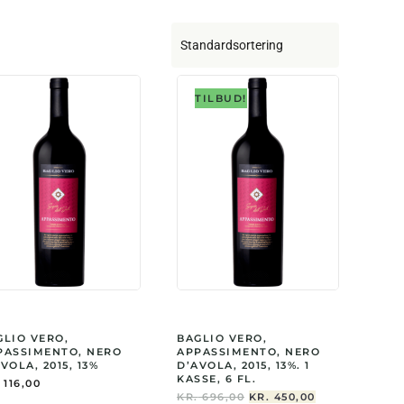
TILBUD!
GLIO VERO,
BAGLIO VERO,
PASSIMENTO, NERO
APPASSIMENTO, NERO
VOLA, 2015, 13%
D’AVOLA, 2015, 13%. 1
KASSE, 6 FL.
116,00
DEN
DEN
KR.
696,00
KR.
450,00