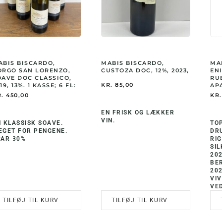
ABIS BISCARDO,
MABIS BISCARDO,
MA
ORGO SAN LORENZO,
CUSTOZA DOC, 12%, 2023,
EN
OAVE DOC CLASSICO,
RU
KR.
85,00
19, 13%. 1 KASSE; 6 FL:
APA
.
450,00
KR.
EN FRISK OG LÆKKER
VIN.
 KLASSISK SOAVE.
TO
EGET FOR PENGENE.
DR
PAR 30%
RI
SI
20
BE
20
VIV
VED
TILFØJ TIL KURV
TILFØJ TIL KURV