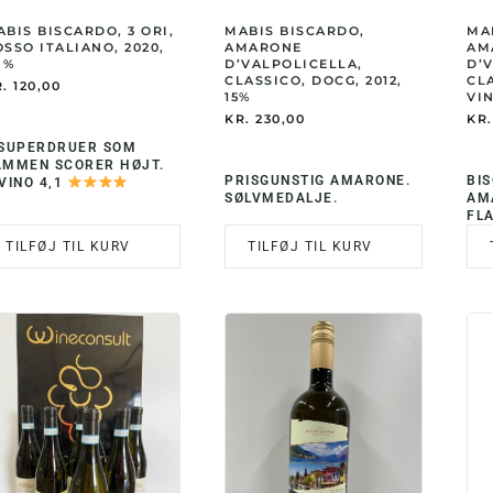
BIS BISCARDO, 3 ORI,
MABIS BISCARDO,
MA
SSO ITALIANO, 2020,
AMARONE
AM
 %
D’VALPOLICELLA,
D’
CLASSICO, DOCG, 2012,
CLA
.
120,00
15%
VIN
KR.
230,00
KR.
 SUPERDRUER SOM
AMMEN SCORER HØJT.
PRISGUNSTIG AMARONE.
BI
VINO 4,1
SØLVMEDALJE.
AM
FL
TILFØJ TIL KURV
TILFØJ TIL KURV