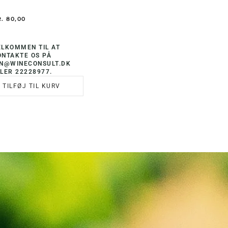
.
80,00
ELKOMMEN TIL AT
ONTAKTE OS PÅ
IN@WINECONSULT.DK
LER 22228977.
TILFØJ TIL KURV