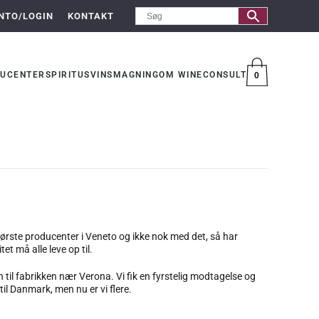
NTO/LOGIN
KONTAKT
UCENTER
SPIRITUS
VINSMAGNING
OM WINECONSULT
0
VARER
 største producenter i Veneto og ikke nok med det, så har
t må alle leve op til.
on til fabrikken nær Verona. Vi fik en fyrstelig modtagelse og
il Danmark, men nu er vi flere.