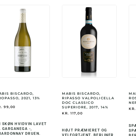
ABIS BISCARDO,
MABIS BISCARDO,
MA
OPASSO, 2021, 13%
RIPASSO VALPOLICELLA
RO
DOC CLASSICO
NER
.
99,00
SUPERIORE, 2017, 14%
KR.
KR.
117,00
N SKØN HVIDVIN LAVET
SP
Å GARGANEGA -,
HØJT PRÆMIERET OG
SP
HARDONNAY DRUEN.
VELFORTJENT. BERLINER
BE