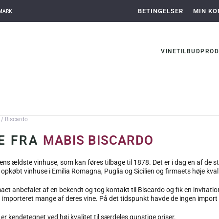
BETINGELSER
MIN KO
NMARK
VINE
TILBUD
PROD
/ Biscardo
E FRA
MABIS BISCARDO
liens ældste vinhuse, som kan føres tilbage til 1878. Det er i dag en af de
opkøbt vinhuse i Emilia Romagna, Puglia og Sicilien og firmaets høje kvalite
rmaet anbefalet af en bekendt og tog kontakt til Biscardo og fik en invitati
 importeret mange af deres vine. På det tidspunkt havde de ingen import t
er kendetegnet ved høj kvalitet til særdeles gunstige priser.