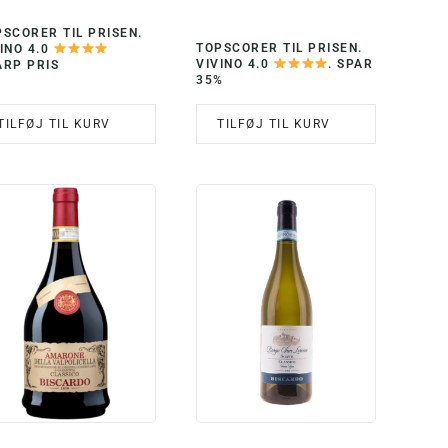
OPRINDELIGE
AKTUELLE
PRIS
PRIS
SCORER TIL PRISEN.
VAR:
ER:
TOPSCORER TIL PRISEN.
INO 4.0
KR. 696,00.
KR. 450,00.
VIVINO 4.0
. SPAR
ARP PRIS
35%
TILFØJ TIL KURV
TILFØJ TIL KURV