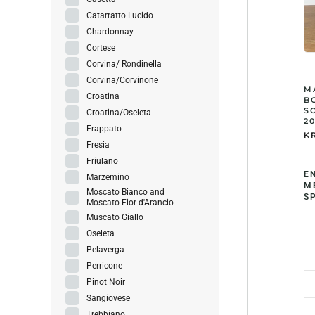
Catarratto Lucido
Chardonnay
Cortese
Corvina/ Rondinella
Corvina/Corvinone
M
Croatina
B
S
Croatina/Oseleta
20
Frappato
KR
Fresia
Friulano
EN
Marzemino
M
Moscato Bianco and
S
Moscato Fior d'Arancio
Muscato Giallo
Oseleta
Pelaverga
Perricone
Pinot Noir
Sangiovese
Trebbiano