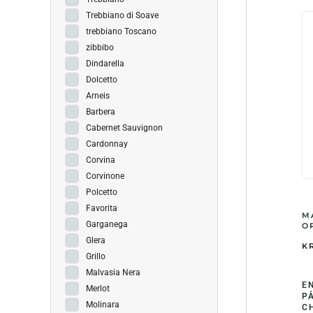
Trebbiano di Soave
trebbiano Toscano
zibbibo
Dindarella
Dolcetto
Arneis
Barbera
Cabernet Sauvignon
Cardonnay
Corvina
Corvinone
Polcetto
Favorita
M
Garganega
OR
Glera
KR
Grillo
Malvasia Nera
E
Merlot
P
Molinara
C