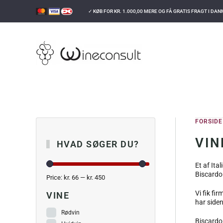
✓ KØB FOR
KR.
1.000,00
MERE OG FÅ GRATIS FRAGT I DA
GÅ TIL HOVEDINDHOLD
FORSIDE
VIN
HVAD SØGER DU?
Et af Ita
Biscardo 
Price:
kr. 66
—
kr. 450
Vi fik fi
VINE
har siden
Rødvin
Biscardo 