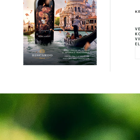
KR
V
K
V
EL