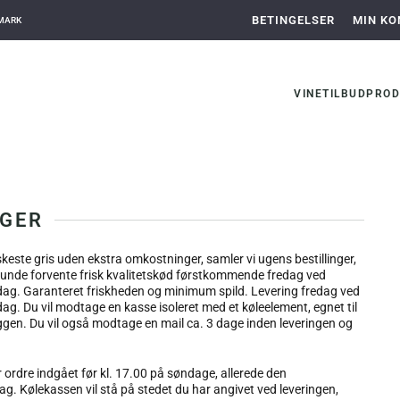
BETINGELSER
MIN KO
NMARK
VINE
TILBUD
PROD
INFORMATION
REGÅR LEVERI
NGER
iskeste gris uden ekstra omkostninger, samler vi ugens bestillinger,
unde forvente frisk kvalitetskød førstkommende fredag ved
ndag. Garanteret friskheden og minimum spild. Levering fredag ved
dag. Du vil modtage en kasse isoleret med et køleelement, egnet til
yggen. Du vil også modtage en mail ca. 3 dage inden leveringen og
ordre indgået før kl. 17.00 på søndage, allerede den
g. Kølekassen vil stå på stedet du har angivet ved leveringen,