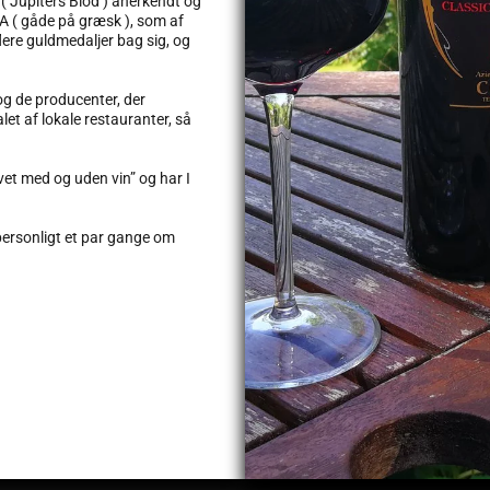
 ( Jupiters Blod ) anerkendt og
MA ( gåde på græsk ), som af
lere guldmedaljer bag sig, og
og de producenter, der
alet af lokale restauranter, så
et med og uden vin” og har I
 personligt et par gange om
.