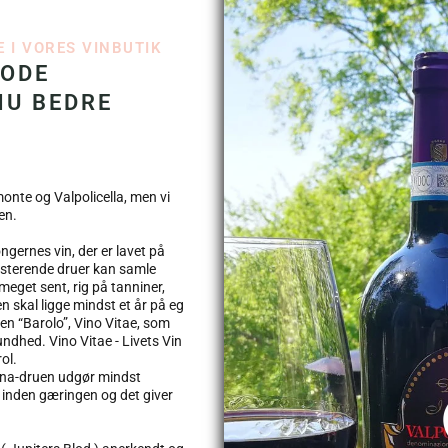
 I VORES VINBUTIK
GODE
NU BEDRE
monte og Valpolicella, men vi
en.
gernes vin, der er lavet på
resterende druer kan samle
 meget sent, rig på tanniner,
 skal ligge mindst et år på eg
gen “Barolo”, Vino Vitae, som
undhed. Vino Vitae - Livets Vin
ol.
vina-druen udgør mindst
 inden gæringen og det giver