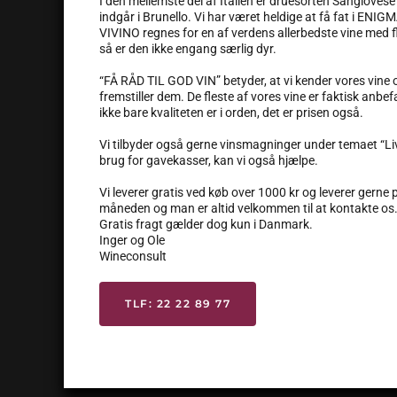
I den mellemste del af Italien er druesorten Sangiovese
indgår i Brunello. Vi har været heldige at få fat i ENIG
VIVINO regnes for en af verdens allerbedste vine med f
så er den ikke engang særlig dyr.
“FÅ RÅD TIL GOD VIN” betyder, at vi kender vores vine 
fremstiller dem. De fleste af vores vine er faktisk anbef
ikke bare kvaliteten er i orden, det er prisen også.
Vi tilbyder også gerne vinsmagninger under temaet “Liv
brug for gavekasser, kan vi også hjælpe.
Vi leverer gratis ved køb over 1000 kr og leverer gerne
måneden og man er altid velkommen til at kontakte os
Gratis fragt gælder dog kun i Danmark.
Inger og Ole
Wineconsult
TLF: 22 22 89 77