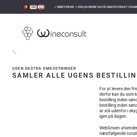
✓ KØB FOR
KR.
1.000,00
MERE OG FÅ GRATIS FRAGT I DA
GÅ TIL HOVEDINDHOLD
INFORMATION
HVORDAN FO
UDEN EKSTRA OMKOSTNINGER
SAMLER ALLE UGENS BESTILLI
For at levere den fr
derfor kan du som k
bestilling inden sø
bestilling inden søn
at stå udenfor i sk
igen på dagen.
WebGrisen afsender 
næstfølgende torsda