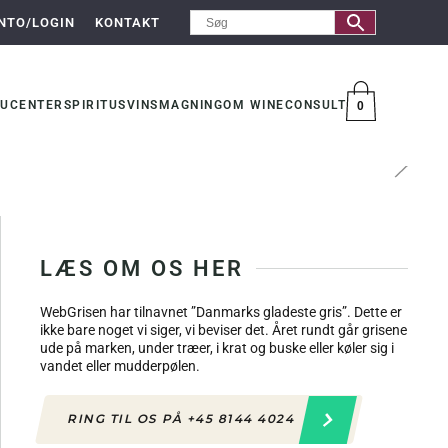
NTO/LOGIN
KONTAKT
UCENTER
SPIRITUS
VINSMAGNING
OM WINECONSULT
0
VARER
NGEN?
LÆS OM OS HER
WebGrisen har tilnavnet ”Danmarks gladeste gris”. Dette er
ikke bare noget vi siger, vi beviser det. Året rundt går grisene
ude på marken, under træer, i krat og buske eller køler sig i
vandet eller mudderpølen.
RING TIL OS PÅ +45 8144 4024