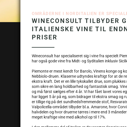
OMRÅDERNE I NORDITALIEN ER SPECIALE
WINECONSULT TILBYDER 
ITALIENSKE VINE TIL END
PRISER
Wineconsult har specialiseret sig i vine fra specielt Pie
har også gode vine fra Midt- og Syditalien inklusiv Sicili
Piemonte er mest kendt for Barolo, Vinens konge og kon
Nebbiolo-druen. Klaserne udtyndes kraftigt for at de 
ekstra kraft. Det er en lille tykskallet drue, som plukkes
som sikre en lang holdbarhed og fantastisk smag. Vinen
og må først sælges efter 4 år. Vi har fået lavet vores e
har ligget 5 år på eg, som bidrager til ekstra smag og r
er tillige rig på det sundhedsfremmende stof, Resvaratr
Valpolicella-området tilbyder bl.a. Amarone, hvor Cor
halvdelen og hvor druerne tørres i mere end 3 måneder
meget kraftige vine med alkohol op til 17%.