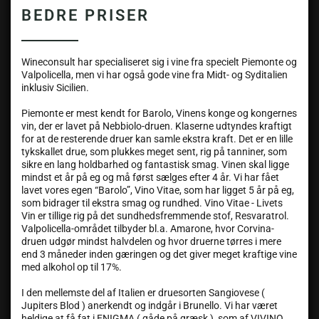
BEDRE PRISER
Wineconsult har specialiseret sig i vine fra specielt Piemonte og
Valpolicella, men vi har også gode vine fra Midt- og Syditalien
inklusiv Sicilien.
Piemonte er mest kendt for Barolo, Vinens konge og kongernes
vin, der er lavet på Nebbiolo-druen. Klaserne udtyndes kraftigt
for at de resterende druer kan samle ekstra kraft. Det er en lille
tykskallet drue, som plukkes meget sent, rig på tanniner, som
sikre en lang holdbarhed og fantastisk smag. Vinen skal ligge
mindst et år på eg og må først sælges efter 4 år. Vi har fået
lavet vores egen “Barolo”, Vino Vitae, som har ligget 5 år på eg,
som bidrager til ekstra smag og rundhed. Vino Vitae - Livets
Vin er tillige rig på det sundhedsfremmende stof, Resvaratrol.
Valpolicella-området tilbyder bl.a. Amarone, hvor Corvina-
druen udgør mindst halvdelen og hvor druerne tørres i mere
end 3 måneder inden gæringen og det giver meget kraftige vine
med alkohol op til 17%.
I den mellemste del af Italien er druesorten Sangiovese (
Jupiters Blod ) anerkendt og indgår i Brunello. Vi har været
heldige at få fat i ENIGMA ( gåde på græsk ), som af VIVINO