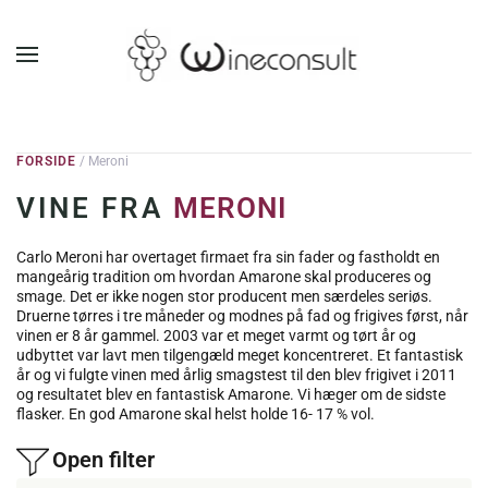
GÅ TIL HOVEDINDHOLD
FORSIDE
/ Meroni
VINE FRA
MERONI
Carlo Meroni har overtaget firmaet fra sin fader og fastholdt en
mangeårig tradition om hvordan Amarone skal produceres og
smage. Det er ikke nogen stor producent men særdeles seriøs.
Druerne tørres i tre måneder og modnes på fad og frigives først, når
vinen er 8 år gammel. 2003 var et meget varmt og tørt år og
udbyttet var lavt men tilgengæld meget koncentreret. Et fantastisk
år og vi fulgte vinen med årlig smagstest til den blev frigivet i 2011
og resultatet blev en fantastisk Amarone. Vi hæger om de sidste
flasker. En god Amarone skal helst holde 16- 17 % vol.
Open filter