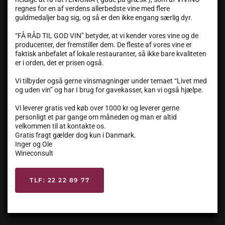
regnes for en af verdens allerbedste vine med flere
guldmedaljer bag sig, og så er den ikke engang særlig dyr.
“FÅ RÅD TIL GOD VIN” betyder, at vi kender vores vine og de
producenter, der fremstiller dem. De fleste af vores vine er
faktisk anbefalet af lokale restauranter, så ikke bare kvaliteten
er i orden, det er prisen også.
Vi tilbyder også gerne vinsmagninger under temaet “Livet med
og uden vin” og har I brug for gavekasser, kan vi også hjælpe.
Vi leverer gratis ved køb over 1000 kr og leverer gerne
personligt et par gange om måneden og man er altid
velkommen til at kontakte os.
Gratis fragt gælder dog kun i Danmark.
Inger og Ole
Wineconsult
TLF: 22 22 89 77