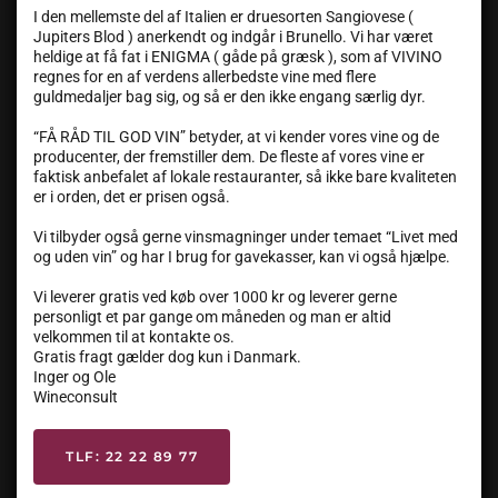
I den mellemste del af Italien er druesorten Sangiovese (
Jupiters Blod ) anerkendt og indgår i Brunello. Vi har været
heldige at få fat i ENIGMA ( gåde på græsk ), som af VIVINO
regnes for en af verdens allerbedste vine med flere
guldmedaljer bag sig, og så er den ikke engang særlig dyr.
“FÅ RÅD TIL GOD VIN” betyder, at vi kender vores vine og de
producenter, der fremstiller dem. De fleste af vores vine er
faktisk anbefalet af lokale restauranter, så ikke bare kvaliteten
er i orden, det er prisen også.
Vi tilbyder også gerne vinsmagninger under temaet “Livet med
og uden vin” og har I brug for gavekasser, kan vi også hjælpe.
Vi leverer gratis ved køb over 1000 kr og leverer gerne
personligt et par gange om måneden og man er altid
velkommen til at kontakte os.
Gratis fragt gælder dog kun i Danmark.
Inger og Ole
Wineconsult
TLF: 22 22 89 77