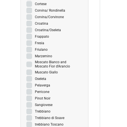
Cortese
Corvina/ Rondinella
Corvina/Corvinone
Croatina
Croatina/Oseleta
Frappato
Fresia
Friulano
Marzemino
Moscato Bianco and
Moscato Fior d'Arancio
Muscato Giallo
Oseleta
Pelaverga
Perricone
Pinot Noir
Sangiovese
Trebbiano
Trebbiano di Soave
trebbiano Toscano