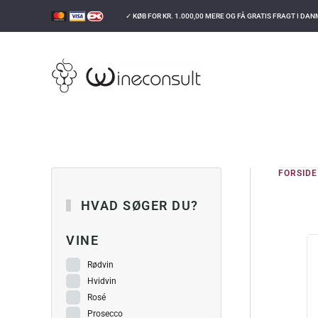
✓ KØB FOR
KR.
1.000,00
MERE OG FÅ GRATIS FRAGT I DA
GÅ TIL HOVEDINDHOLD
FORSIDE
HVAD SØGER DU?
VINE
Rødvin
Hvidvin
Rosé
Prosecco