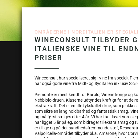
OMRÅDERNE I NORDITALIEN ER SPECIALE
WINECONSULT TILBYDER 
ITALIENSKE VINE TIL END
PRISER
Wineconsult har specialiseret sig i vine fra specielt Pie
har også gode vine fra Midt- og Syditalien inklusiv Sicili
Piemonte er mest kendt for Barolo, Vinens konge og kon
Nebbiolo-druen. Klaserne udtyndes kraftigt for at de 
ekstra kraft. Det er en lille tykskallet drue, som plukkes
som sikre en lang holdbarhed og fantastisk smag. Vinen
og må først sælges efter 4 år. Vi har fået lavet vores e
har ligget 5 år på eg, som bidrager til ekstra smag og r
er tillige rig på det sundhedsfremmende stof, Resvaratr
Valpolicella-området tilbyder bl.a. Amarone, hvor Cor