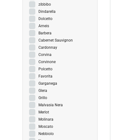
zibbibo
Dindarella
Dolcetto
Arneis
Barbera
Cabernet Sauvignon
Cardonnay
Corvina
Corvinone
Polcetto
Favorita
Garganega
Glera
Grillo
Malvasia Nera
Merlot
Molinara
Moscato
Nebbiolo