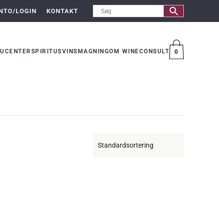
NTO/LOGIN
KONTAKT
UCENTER
SPIRITUS
VINSMAGNING
OM WINECONSULT
0
VARER