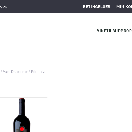
BETINGELSER
MIN KO
NMARK
VINE
TILBUD
PROD
/ Vare Druesorter / Primotivo