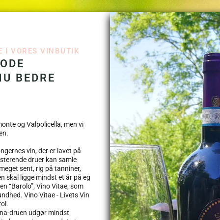
 I VORES VINBUTIK
GODE
NU BEDRE
monte og Valpolicella, men vi
en.
gernes vin, der er lavet på
resterende druer kan samle
 meget sent, rig på tanniner,
 skal ligge mindst et år på eg
gen “Barolo”, Vino Vitae, som
undhed. Vino Vitae - Livets Vin
ol.
vina-druen udgør mindst