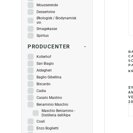
Mousserende
Dessertvine
Økologisk / Biodynamisk
vin
Smagekasse
Spiritus
PRODUCENTER
-
B
C
Kollerhof
S
San Biagio
PA
Aldegheri
KR
Baglio Gibellina
Biscardo
SY
Cadia
A
V
Casato Mastino
2
Benaminio Maschio
Maschio Beniamino -
Distilleria dell'Alpe
Coali
Enzo Boglietti