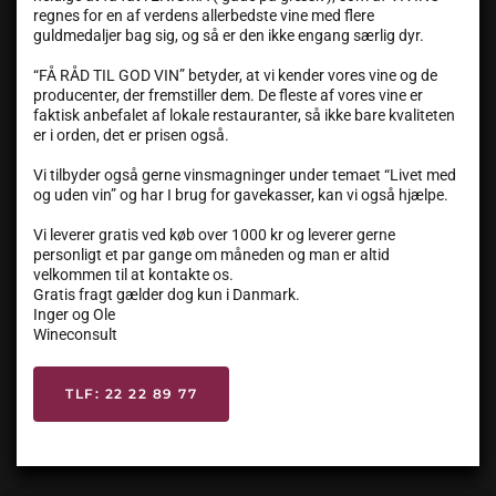
regnes for en af verdens allerbedste vine med flere
guldmedaljer bag sig, og så er den ikke engang særlig dyr.
“FÅ RÅD TIL GOD VIN” betyder, at vi kender vores vine og de
producenter, der fremstiller dem. De fleste af vores vine er
faktisk anbefalet af lokale restauranter, så ikke bare kvaliteten
er i orden, det er prisen også.
Vi tilbyder også gerne vinsmagninger under temaet “Livet med
og uden vin” og har I brug for gavekasser, kan vi også hjælpe.
Vi leverer gratis ved køb over 1000 kr og leverer gerne
personligt et par gange om måneden og man er altid
velkommen til at kontakte os.
Gratis fragt gælder dog kun i Danmark.
Inger og Ole
Wineconsult
TLF: 22 22 89 77