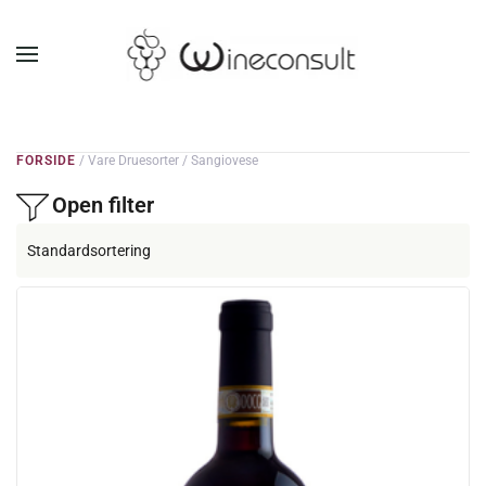
GÅ TIL HOVEDINDHOLD
FORSIDE
/ Vare Druesorter / Sangiovese
Open filter