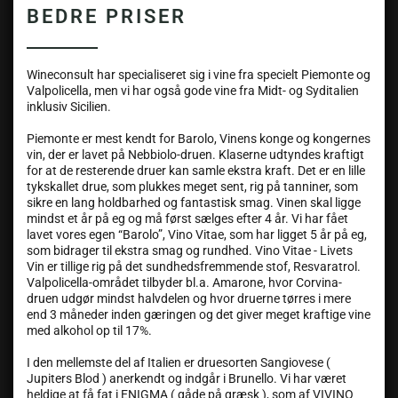
BEDRE PRISER
Wineconsult har specialiseret sig i vine fra specielt Piemonte og
Valpolicella, men vi har også gode vine fra Midt- og Syditalien
inklusiv Sicilien.
Piemonte er mest kendt for Barolo, Vinens konge og kongernes
vin, der er lavet på Nebbiolo-druen. Klaserne udtyndes kraftigt
for at de resterende druer kan samle ekstra kraft. Det er en lille
tykskallet drue, som plukkes meget sent, rig på tanniner, som
sikre en lang holdbarhed og fantastisk smag. Vinen skal ligge
mindst et år på eg og må først sælges efter 4 år. Vi har fået
lavet vores egen “Barolo”, Vino Vitae, som har ligget 5 år på eg,
som bidrager til ekstra smag og rundhed. Vino Vitae - Livets
Vin er tillige rig på det sundhedsfremmende stof, Resvaratrol.
Valpolicella-området tilbyder bl.a. Amarone, hvor Corvina-
druen udgør mindst halvdelen og hvor druerne tørres i mere
end 3 måneder inden gæringen og det giver meget kraftige vine
med alkohol op til 17%.
I den mellemste del af Italien er druesorten Sangiovese (
Jupiters Blod ) anerkendt og indgår i Brunello. Vi har været
heldige at få fat i ENIGMA ( gåde på græsk ), som af VIVINO