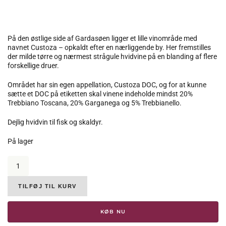
På den østlige side af Gardasøen ligger et lille vinområde med
navnet Custoza – opkaldt efter en nærliggende by. Her fremstilles
der milde tørre og nærmest strågule hvidvine på en blanding af flere
forskellige druer.
Området har sin egen appellation, Custoza DOC, og for at kunne
sætte et DOC på etiketten skal vinene indeholde mindst 20%
Trebbiano Toscana, 20% Garganega og 5% Trebbianello.
Dejlig hvidvin til fisk og skaldyr.
På lager
Aldegheri,
Custoza
DOC
RUNE
TILFØJ TIL KURV
2024,
12%
KØB NU
antal