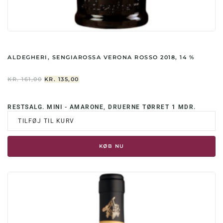
ALDEGHERI, SENGIAROSSA VERONA ROSSO 2018, 14 %
DEN
DEN
KR.
161,00
KR.
135,00
OPRINDELIGE
AKTUELLE
PRIS
PRIS
VAR:
ER:
RESTSALG. MINI - AMARONE, DRUERNE TØRRET 1 MDR.
KR. 161,00.
KR. 135,00.
TILFØJ TIL KURV
KØB NU