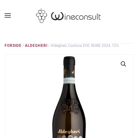
GÅ TIL HOVEDINDHOLD
FORSIDE
/
ALDEGHERI
/ Aldegheri, Custoza DOC RUNE 2024, 12%