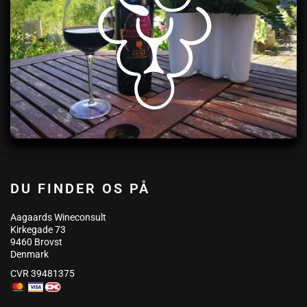
DU FINDER OS PÅ
Aagaards Wineconsult
Kirkegade 73
9460 Brovst
Denmark
CVR 39481375