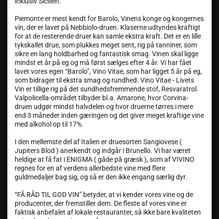
inklusiv Sicilien.
Piemonte er mest kendt for Barolo, Vinens konge og kongernes
vin, der er lavet på Nebbiolo-druen. Klaserne udtyndes kraftigt
for at de resterende druer kan samle ekstra kraft. Det er en lille
tykskallet drue, som plukkes meget sent, rig på tanniner, som
sikre en lang holdbarhed og fantastisk smag. Vinen skal ligge
mindst et år på eg og må først sælges efter 4 år. Vi har fået
lavet vores egen “Barolo”, Vino Vitae, som har ligget 5 år på eg,
som bidrager til ekstra smag og rundhed. Vino Vitae - Livets
Vin er tillige rig på det sundhedsfremmende stof, Resvaratrol.
Valpolicella-området tilbyder bl.a. Amarone, hvor Corvina-
druen udgør mindst halvdelen og hvor druerne tørres i mere
end 3 måneder inden gæringen og det giver meget kraftige vine
med alkohol op til 17%.
I den mellemste del af Italien er druesorten Sangiovese (
Jupiters Blod ) anerkendt og indgår i Brunello. Vi har været
heldige at få fat i ENIGMA ( gåde på græsk ), som af VIVINO
regnes for en af verdens allerbedste vine med flere
guldmedaljer bag sig, og så er den ikke engang særlig dyr.
“FÅ RÅD TIL GOD VIN” betyder, at vi kender vores vine og de
producenter, der fremstiller dem. De fleste af vores vine er
faktisk anbefalet af lokale restauranter, så ikke bare kvaliteten