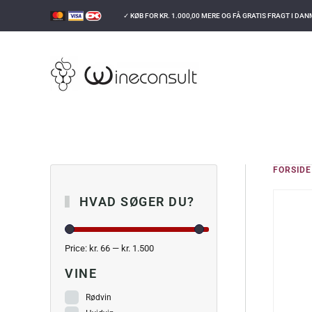
✓ KØB FOR
KR.
1.000,00
MERE OG FÅ GRATIS FRAGT I DA
GÅ TIL HOVEDINDHOLD
FORSIDE
HVAD SØGER DU?
Price:
kr. 66
—
kr. 1.500
VINE
Rødvin