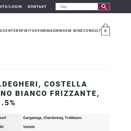
NTO/LOGIN
KONTAKT
UCENTER
SPIRITUS
VINSMAGNING
OM WINECONSULT
0
VARER
LDEGHERI, COSTELLA
INO BIANCO FRIZZANTE,
1.5%
sort
Garganega, Chardonnay, Trebbiano
ikt
Veneto