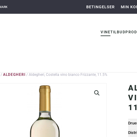
BETINGELSER
MIN KO
NMARK
VINE
TILBUD
PROD
/
ALDEGHERI
/ Aldegheri, Costella vino bianco Frizzante, 11.5%
A
V
1
Drue
Distr