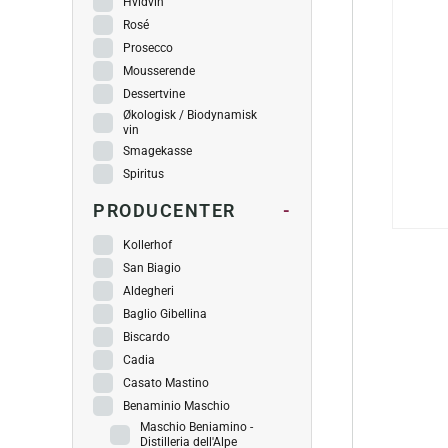
Hvidvin
Rosé
Prosecco
Mousserende
Dessertvine
Økologisk / Biodynamisk
vin
Smagekasse
Spiritus
PRODUCENTER
-
Kollerhof
San Biagio
Aldegheri
Baglio Gibellina
Biscardo
Cadia
Casato Mastino
Benaminio Maschio
Maschio Beniamino -
Distilleria dell'Alpe