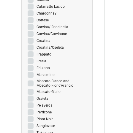
Catarratto Lucido
Chardonnay
Cortese
Corvina/ Rondinella
Corvina/Corvinone
Croatina
Croatina/Oseleta
Frappato
Fresia
Friulano
Marzemino
Moscato Bianco and
Moscato Fior d'Arancio
Muscato Giallo
Oseleta
Pelaverga
Perricone
Pinot Noir
Sangiovese
Trebbiano