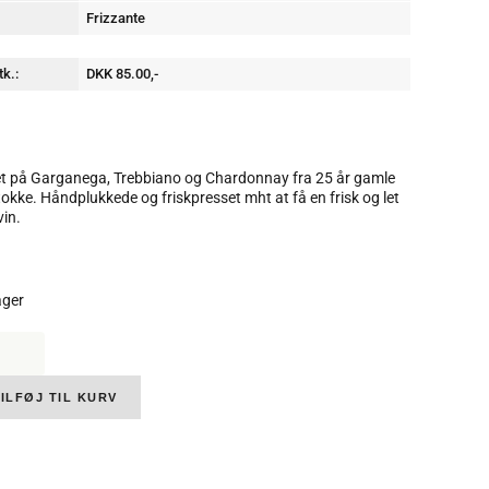
Frizzante
tk.:
DKK 85.00,-
t på Garganega, Trebbiano og Chardonnay fra 25 år gamle
tokke. Håndplukkede og friskpresset mht at få en frisk og let
vin.
ager
gheri,
ella
co
ILFØJ TIL KURV
zante,
5%
l