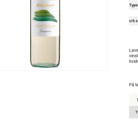
Type
v/6 s
Lave
vins
hvid
På l
Alde
Cost
vino
bian
T
Friz
11.
anta