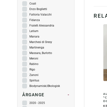
Coali
Enzo Boglietti
Fattoria Valacchi
REL
Fidanza
Fratelli Alessandria
Latium
Manara
Marchesi di Gresy
Martinenga
Massara, Burlotto
Meroni
Rabino
Rigo
Zanoni
Spiritus
Biodynamisk/Økologisk
A
ÅRGANGE
-
“
DO
2020 - 2025
KR