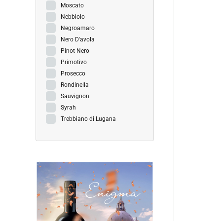
Moscato
Nebbiolo
Negroamaro
Nero D'avola
Pinot Nero
Primotivo
Prosecco
Rondinella
Sauvignon
Syrah
Trebbiano di Lugana