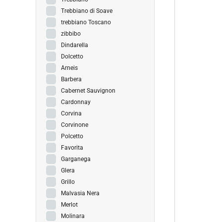
Trebbiano di Soave
trebbiano Toscano
zibbibo
Dindarella
Dolcetto
Arneis
Barbera
Cabernet Sauvignon
Cardonnay
Corvina
Corvinone
Polcetto
Favorita
Garganega
Glera
Grillo
Malvasia Nera
Merlot
Molinara