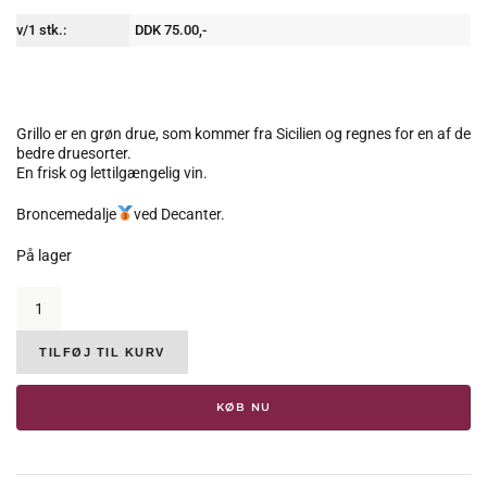
v/1 stk.:
DDK 75.00,-
Grillo er en grøn drue, som kommer fra Sicilien og regnes for en af de
bedre druesorter.
En frisk og lettilgængelig vin.
Broncemedalje
ved Decanter.
På lager
Baglio
Gibellina,
Baronie
Coraldo
TILFØJ TIL KURV
-
"Grillo",
KØB NU
2018,
12.5%
antal