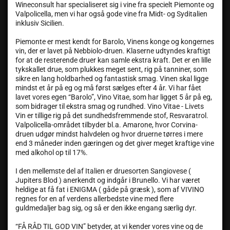
Wineconsult har specialiseret sig i vine fra specielt Piemonte og
Valpolicella, men vi har også gode vine fra Midt- og Syditalien
inklusiv Sicilien.
Piemonte er mest kendt for Barolo, Vinens konge og kongernes
vin, der er lavet på Nebbiolo-druen. Klaserne udtyndes kraftigt
for at de resterende druer kan samle ekstra kraft. Det er en lille
tykskallet drue, som plukkes meget sent, rig på tanniner, som
sikre en lang holdbarhed og fantastisk smag. Vinen skal ligge
mindst et år på eg og må først sælges efter 4 år. Vi har fået
lavet vores egen “Barolo”, Vino Vitae, som har ligget 5 år på eg,
som bidrager til ekstra smag og rundhed. Vino Vitae - Livets
Vin er tillige rig på det sundhedsfremmende stof, Resvaratrol.
Valpolicella-området tilbyder bl.a. Amarone, hvor Corvina-
druen udgør mindst halvdelen og hvor druerne tørres i mere
end 3 måneder inden gæringen og det giver meget kraftige vine
med alkohol op til 17%.
I den mellemste del af Italien er druesorten Sangiovese (
Jupiters Blod ) anerkendt og indgår i Brunello. Vi har været
heldige at få fat i ENIGMA ( gåde på græsk ), som af VIVINO
regnes for en af verdens allerbedste vine med flere
guldmedaljer bag sig, og så er den ikke engang særlig dyr.
“FÅ RÅD TIL GOD VIN” betyder, at vi kender vores vine og de