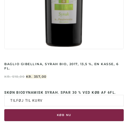
BAGLIO GIBELLINA, SYRAH BIO, 2017, 13,5 %, EN KASSE, 6
FL.
DEN
DEN
KR.
510,00
KR.
357,00
OPRINDELIGE
AKTUELLE
PRIS
PRIS
VAR:
ER:
SKØN BIODYNAMISK SYRAH. SPAR 30 % VED KØB AF 6FL.
KR. 510,00.
KR. 357,00.
TILFØJ TIL KURV
KØB NU