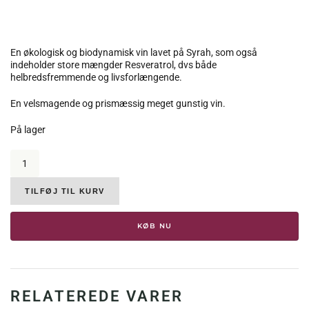
En økologisk og biodynamisk vin lavet på Syrah, som også
indeholder store mængder Resveratrol, dvs både
helbredsfremmende og livsforlængende.
En velsmagende og prismæssig meget gunstig vin.
På lager
Baglio
Gibellina,
Syrah
Bio,
TILFØJ TIL KURV
2017,
13,5
KØB NU
%,
antal
RELATEREDE VARER