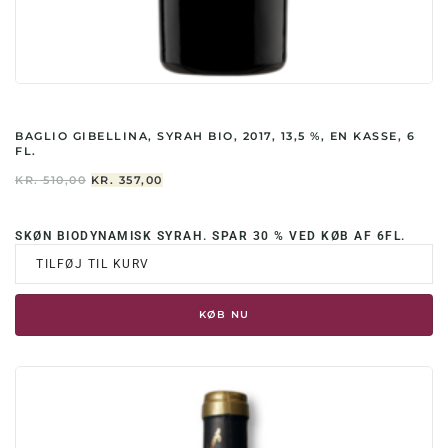
BAGLIO GIBELLINA, SYRAH BIO, 2017, 13,5 %, EN KASSE, 6
FL.
DEN
DEN
KR.
510,00
KR.
357,00
OPRINDELIGE
AKTUELLE
PRIS
PRIS
VAR:
ER:
SKØN BIODYNAMISK SYRAH. SPAR 30 % VED KØB AF 6FL.
KR. 510,00.
KR. 357,00.
TILFØJ TIL KURV
KØB NU