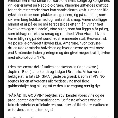
Piemonte er mest kendt for Barolo, Vinens konge og kongernes
vin, der er lavet på Nebbiolo-druen. Klaserne udtyndes kraftigt
for at de resterende druer kan samle ekstra kraft. Det er en lille
tykskallet drue, som plukkes meget sent, rig på tanniner, som
sikre en lang holdbarhed og fantastisk smag. Vinen skal ligge
mindst et år på eg og må først sælges efter 4 år. Vi har fået
lavet vores egen “Barolo”, Vino Vitae, som har ligget 5 år på eg,
som bidrager til ekstra smag og rundhed. Vino Vitae - Livets
Vin er tillige rig på det sundhedsfremmende stof, Resvaratrol.
Valpolicella-området tilbyder bl.a. Amarone, hvor Corvina-
druen udgør mindst halvdelen og hvor druerne tørres i mere
end 3 måneder inden gæringen og det giver meget kraftige vine
med alkohol op til 17%.
I den mellemste del af Italien er druesorten Sangiovese (
Jupiters Blod ) anerkendt og indgår i Brunello. Vi har været
heldige at få fat i ENIGMA ( gåde på græsk ), som af VIVINO
regnes for en af verdens allerbedste vine med flere
guldmedaljer bag sig, og så er den ikke engang særlig dyr.
“FÅ RÅD TIL GOD VIN” betyder, at vi kender vores vine og de
producenter, der fremstiller dem. De fleste af vores vine er
faktisk anbefalet af lokale restauranter, så ikke bare kvaliteten
er i orden, det er prisen også.