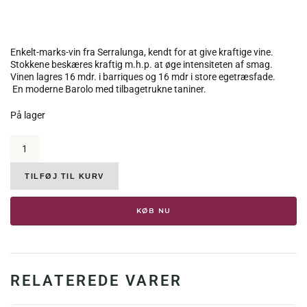
Enkelt-marks-vin fra Serralunga, kendt for at give kraftige vine.
Stokkene beskæres kraftig m.h.p. at øge intensiteten af smag.
Vinen lagres 16 mdr. i barriques og 16 mdr i store egetræsfade.
En moderne Barolo med tilbagetrukne taniner.
På lager
Enzo
Boglietti,
Barolo
Arione
TILFØJ TIL KURV
2016,
14,5%
KØB NU
antal
RELATEREDE VARER