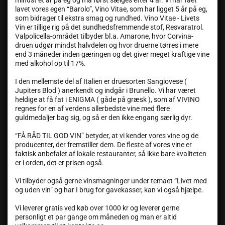
mindst et år på eg og må først sælges efter 4 år. Vi har fået
lavet vores egen “Barolo”, Vino Vitae, som har ligget 5 år på eg,
som bidrager til ekstra smag og rundhed. Vino Vitae - Livets
Vin er tillige rig på det sundhedsfremmende stof, Resvaratrol.
Valpolicella-området tilbyder bl.a. Amarone, hvor Corvina-
druen udgør mindst halvdelen og hvor druerne tørres i mere
end 3 måneder inden gæringen og det giver meget kraftige vine
med alkohol op til 17%.
I den mellemste del af Italien er druesorten Sangiovese (
Jupiters Blod ) anerkendt og indgår i Brunello. Vi har været
heldige at få fat i ENIGMA ( gåde på græsk ), som af VIVINO
regnes for en af verdens allerbedste vine med flere
guldmedaljer bag sig, og så er den ikke engang særlig dyr.
“FÅ RÅD TIL GOD VIN” betyder, at vi kender vores vine og de
producenter, der fremstiller dem. De fleste af vores vine er
faktisk anbefalet af lokale restauranter, så ikke bare kvaliteten
er i orden, det er prisen også.
Vi tilbyder også gerne vinsmagninger under temaet “Livet med
og uden vin” og har I brug for gavekasser, kan vi også hjælpe.
Vi leverer gratis ved køb over 1000 kr og leverer gerne
personligt et par gange om måneden og man er altid