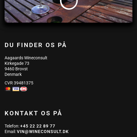
DU FINDER OS PÅ
Aagaards Wineconsult
Kirkegade 73
9460 Brovst
Denmark
CVR 39481375
KONTAKT OS PÅ
Telefon:
+45 22 22 89 77
Email:
VIN@WINECONSULT.DK