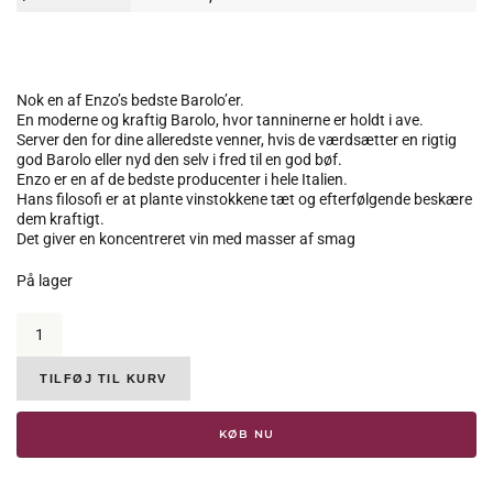
Nok en af Enzo’s bedste Barolo’er.
En moderne og kraftig Barolo, hvor tanninerne er holdt i ave.
Server den for dine alleredste venner, hvis de værdsætter en rigtig
god Barolo eller nyd den selv i fred til en god bøf.
Enzo er en af de bedste producenter i hele Italien.
Hans filosofi er at plante vinstokkene tæt og efterfølgende beskære
dem kraftigt.
Det giver en koncentreret vin med masser af smag
På lager
Enzo
Boglietti,
Barolo
Case
TILFØJ TIL KURV
Nere,
DOCG,
KØB NU
2011,
14%
antal