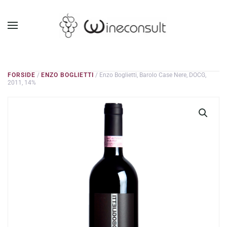
GÅ TIL HOVEDINDHOLD
FORSIDE
/
ENZO BOGLIETTI
/ Enzo Boglietti, Barolo Case Nere, DOCG,
2011, 14%