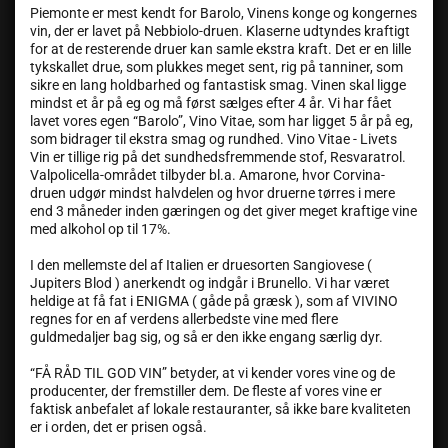
Piemonte er mest kendt for Barolo, Vinens konge og kongernes
vin, der er lavet på Nebbiolo-druen. Klaserne udtyndes kraftigt
for at de resterende druer kan samle ekstra kraft. Det er en lille
tykskallet drue, som plukkes meget sent, rig på tanniner, som
sikre en lang holdbarhed og fantastisk smag. Vinen skal ligge
mindst et år på eg og må først sælges efter 4 år. Vi har fået
lavet vores egen “Barolo”, Vino Vitae, som har ligget 5 år på eg,
som bidrager til ekstra smag og rundhed. Vino Vitae - Livets
Vin er tillige rig på det sundhedsfremmende stof, Resvaratrol.
Valpolicella-området tilbyder bl.a. Amarone, hvor Corvina-
druen udgør mindst halvdelen og hvor druerne tørres i mere
end 3 måneder inden gæringen og det giver meget kraftige vine
med alkohol op til 17%.
I den mellemste del af Italien er druesorten Sangiovese (
Jupiters Blod ) anerkendt og indgår i Brunello. Vi har været
heldige at få fat i ENIGMA ( gåde på græsk ), som af VIVINO
regnes for en af verdens allerbedste vine med flere
guldmedaljer bag sig, og så er den ikke engang særlig dyr.
“FÅ RÅD TIL GOD VIN” betyder, at vi kender vores vine og de
producenter, der fremstiller dem. De fleste af vores vine er
faktisk anbefalet af lokale restauranter, så ikke bare kvaliteten
er i orden, det er prisen også.