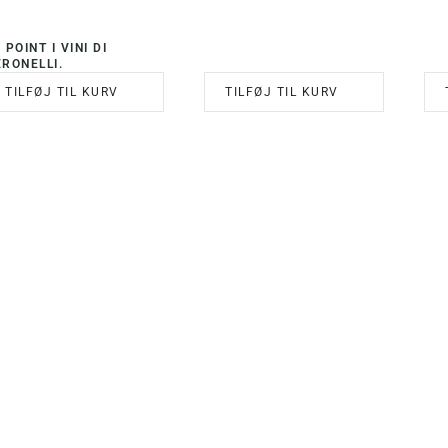
OPRINDELIGE
AKTUELLE
PRIS
PRIS
VAR:
ER:
 POINT I VINI DI
KR. 227,00.
KR. 199,00.
RONELLI.
TILFØJ TIL KURV
TILFØJ TIL KURV