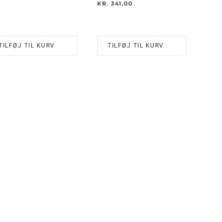
OPRINDELIGE
AKTUELLE
KR.
341,00
PRIS
PRIS
VAR:
ER:
KR. 247,00.
KR. 209,00.
TILFØJ TIL KURV
TILFØJ TIL KURV