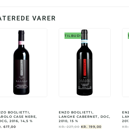
anta
ATEREDE VARER
TILBUD!
NZO BOGLIETTI,
ENZO BOGLIETTI,
EN
AROLO CASE NERE,
LANGHE CABERNET, DOC,
LA
CG, 2016, 14,5 %
2010, 15 %
201
DEN
DEN
.
617,00
KR.
227,00
KR.
199,00
KR.