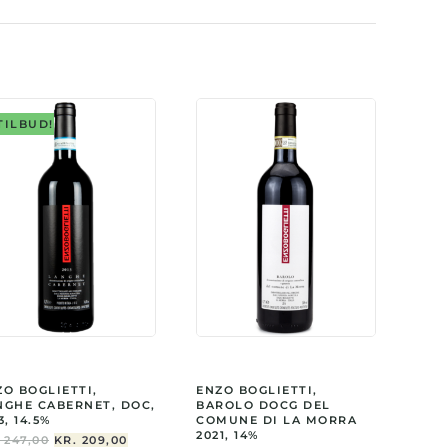
l
TILBUD!
ZO BOGLIETTI,
ENZO BOGLIETTI,
NGHE CABERNET, DOC,
BAROLO DOCG DEL
3, 14.5%
COMUNE DI LA MORRA
2021, 14%
DEN
DEN
247,00
KR.
209,00