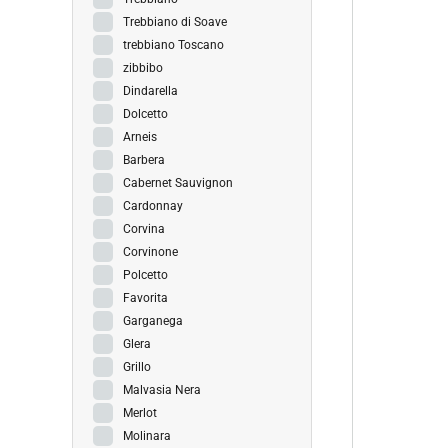
Trebbiano di Soave
trebbiano Toscano
zibbibo
Dindarella
Dolcetto
Arneis
Barbera
Cabernet Sauvignon
Cardonnay
Corvina
Corvinone
Polcetto
Favorita
Garganega
Glera
Grillo
Malvasia Nera
Merlot
Molinara