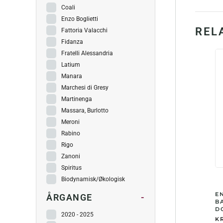
Coali
Enzo Boglietti
REL
Fattoria Valacchi
Fidanza
Fratelli Alessandria
Latium
Manara
Marchesi di Gresy
Martinenga
Massara, Burlotto
Meroni
Rabino
Rigo
Zanoni
Spiritus
Biodynamisk/Økologisk
E
ÅRGANGE
-
B
DO
2020 - 2025
KR