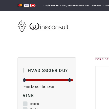
✓ KØB FOR
KR.
1.000,00
MERE OG FÅ GRATIS FRAGT I DA
GÅ TIL HOVEDINDHOLD
FORSIDE
HVAD SØGER DU?
Price:
kr. 66
—
kr. 1.500
VINE
Rødvin