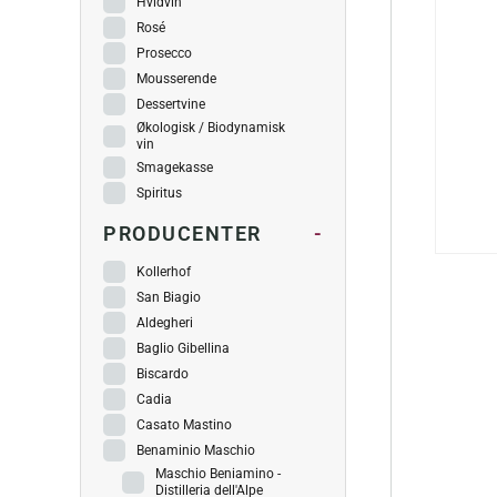
Hvidvin
Rosé
Prosecco
Mousserende
Dessertvine
Økologisk / Biodynamisk
vin
Smagekasse
Spiritus
PRODUCENTER
-
Kollerhof
San Biagio
Aldegheri
Baglio Gibellina
Biscardo
Cadia
Casato Mastino
Benaminio Maschio
Maschio Beniamino -
Distilleria dell'Alpe