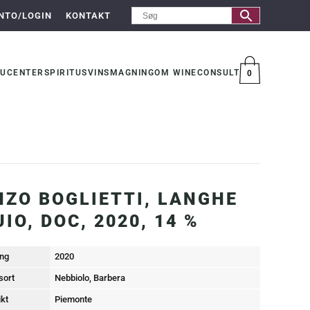
NTO/LOGIN
KONTAKT
UCENTER
SPIRITUS
VINSMAGNING
OM WINECONSULT
0
VARER
NZO BOGLIETTI, LANGHE
UIO, DOC, 2020, 14 %
ng
2020
sort
Nebbiolo, Barbera
ikt
Piemonte