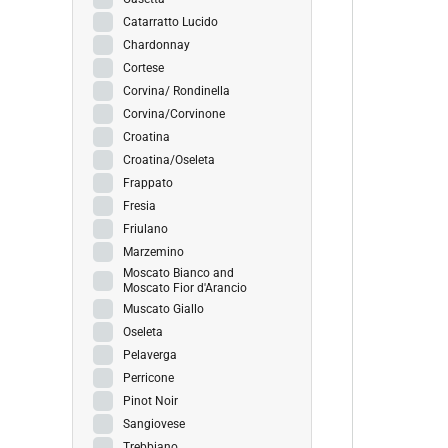
Catarratto Lucido
Chardonnay
Cortese
Corvina/ Rondinella
Corvina/Corvinone
Croatina
Croatina/Oseleta
Frappato
Fresia
Friulano
Marzemino
Moscato Bianco and
Moscato Fior d'Arancio
Muscato Giallo
Oseleta
Pelaverga
Perricone
Pinot Noir
Sangiovese
Trebbiano