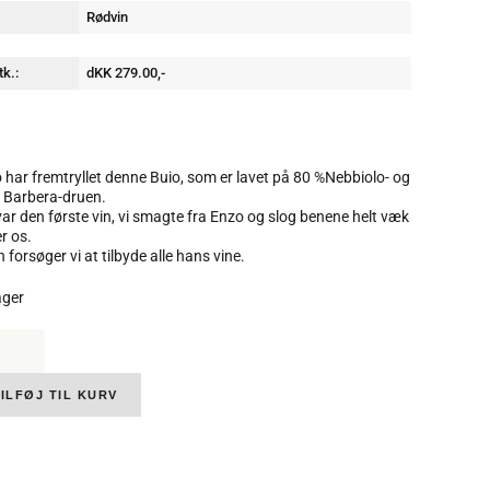
Rødvin
tk.:
dKK 279.00,-
 har fremtryllet denne Buio, som er lavet på 80 %Nebbiolo- og
 Barbera-druen.
var den første vin, vi smagte fra Enzo og slog benene helt væk
r os.
 forsøger vi at tilbyde alle hans vine.
ager
o
etti,
ghe
,
ILFØJ TIL KURV
,
,