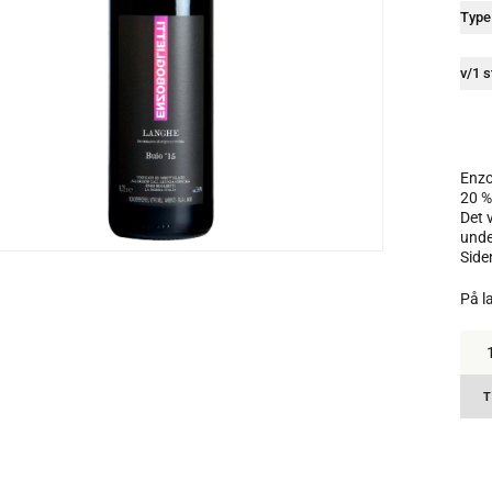
Type
v/1 s
Enzo
20 %
Det 
unde
Siden
På l
Enz
Bogli
Lan
Buio
T
DOC
2020
14
%