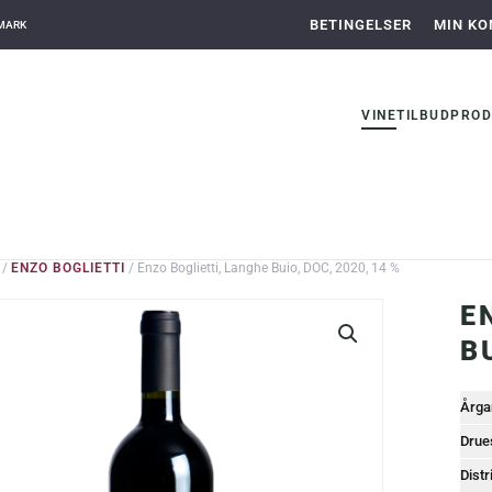
BETINGELSER
MIN KO
NMARK
VINE
TILBUD
PROD
/
ENZO BOGLIETTI
/ Enzo Boglietti, Langhe Buio, DOC, 2020, 14 %
E
B
Årga
Drue
Distr