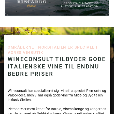
OMRÅDERNE I NORDITALIEN ER SPECIALE I
VORES VINBUTIK
WINECONSULT TILBYDER GODE
ITALIENSKE VINE TIL ENDNU
BEDRE PRISER
Wineconsult har specialiseret sig i vine fra specielt Piemonte og
Valpolicella, men vi har også gode vine fra Midt- og Syditalien
inklusiv Sicilien.
Piemonte er mest kendt for Barolo, Vinens konge og kongernes
vin, der er lavet på Nebbiolo-druen. Klaserne udtyndes kraftigt