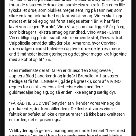
for at de resterende druer kan samle ekstra kraft. Det er en lille
tykskallet drue, som plukkes meget sent, rig på tanniner, som
sikre en lang holdbarhed og fantastisk smag. Vinen skal ligge
mindst et år på eg og må først sælges efter 4 år. Vi har fået
lavet vores egen “Barolo”, Vino Vitae, som har ligget 5 år på eg,
som bidrager til ekstra smag og rundhed. Vino Vitae - Livets
Vin er tillige rig på det sundhedsfremmende stof, Resvaratrol.
Valpolicella-området tilbyder bl.a. Amarone, hvor Corvina-
druen udgør mindst halvdelen og hvor druerne tørres i mere
end 3 måneder inden gæringen og det giver meget kraftige vine
med alkohol op til 17%.
I den mellemste del af Italien er druesorten Sangiovese (
Jupiters Blod ) anerkendt og indgår i Brunello. Vi har været
heldige at få fat i ENIGMA ( gåde på græsk ), som af VIVINO
regnes for en af verdens allerbedste vine med flere
guldmedaljer bag sig, og så er den ikke engang særlig dyr.
“FÅ RÅD TIL GOD VIN” betyder, at vi kender vores vine og de
producenter, der fremstiller dem. De fleste af vores vine er
faktisk anbefalet af lokale restauranter, så ikke bare kvaliteten
er i orden, det er prisen også.
Vi tilbyder også gerne vinsmagninger under temaet “Livet med