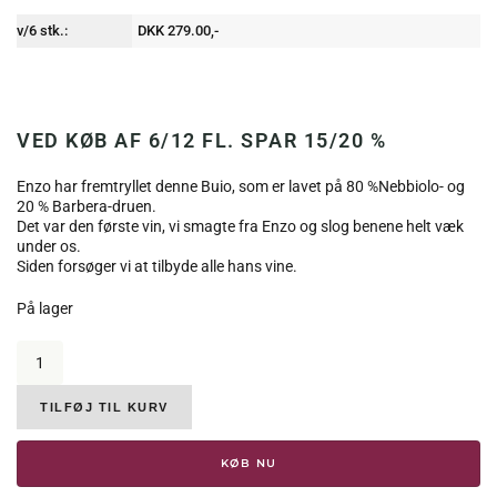
v/6 stk.:
DKK 279.00,-
VED KØB AF 6/12 FL. SPAR 15/20 %
Enzo har fremtryllet denne Buio, som er lavet på 80 %Nebbiolo- og
20 % Barbera-druen.
Det var den første vin, vi smagte fra Enzo og slog benene helt væk
under os.
Siden forsøger vi at tilbyde alle hans vine.
På lager
Enzo
Boglietti,
Langhe
Buio,
TILFØJ TIL KURV
DOC,
2021,
KØB NU
14,5
%.