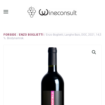
GÅ TIL HOVEDINDHOLD
FORSIDE
/
ENZO BOGLIETTI
/ Enzo Boglietti, Langhe Buio, DOC, 2021, 14,5
%. Biodynamisk.