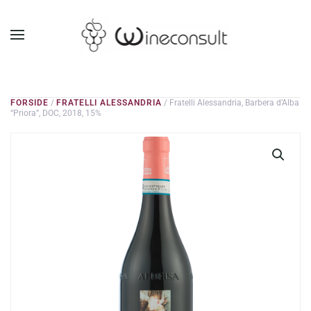
GÅ TIL HOVEDINDHOLD
FORSIDE
/
FRATELLI ALESSANDRIA
/ Fratelli Alessandria, Barbera d’Alba
“Priora”, DOC, 2018, 15%