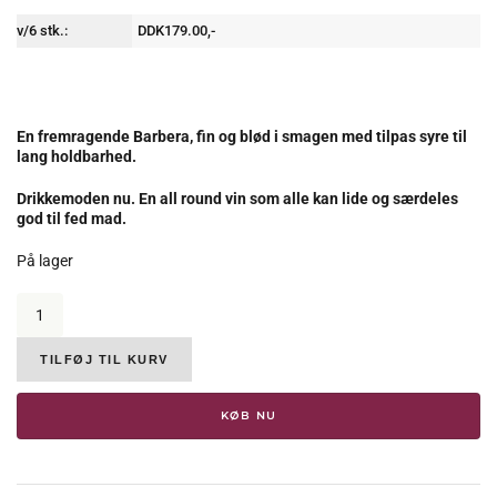
v/6 stk.:
DDK179.00,-
En fremragende Barbera, fin og blød i smagen med tilpas syre til
lang holdbarhed.
Drikkemoden nu. En all round vin som alle kan lide og særdeles
god til fed mad.
På lager
Fratelli
Alessandria,
Barbera
d'Alba
TILFØJ TIL KURV
"Priora",
DOC,
KØB NU
2018,
15%
antal