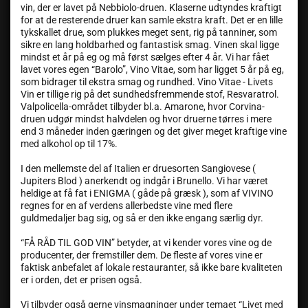
vin, der er lavet på Nebbiolo-druen. Klaserne udtyndes kraftigt
for at de resterende druer kan samle ekstra kraft. Det er en lille
tykskallet drue, som plukkes meget sent, rig på tanniner, som
sikre en lang holdbarhed og fantastisk smag. Vinen skal ligge
mindst et år på eg og må først sælges efter 4 år. Vi har fået
lavet vores egen “Barolo”, Vino Vitae, som har ligget 5 år på eg,
som bidrager til ekstra smag og rundhed. Vino Vitae - Livets
Vin er tillige rig på det sundhedsfremmende stof, Resvaratrol.
Valpolicella-området tilbyder bl.a. Amarone, hvor Corvina-
druen udgør mindst halvdelen og hvor druerne tørres i mere
end 3 måneder inden gæringen og det giver meget kraftige vine
med alkohol op til 17%.
I den mellemste del af Italien er druesorten Sangiovese (
Jupiters Blod ) anerkendt og indgår i Brunello. Vi har været
heldige at få fat i ENIGMA ( gåde på græsk ), som af VIVINO
regnes for en af verdens allerbedste vine med flere
guldmedaljer bag sig, og så er den ikke engang særlig dyr.
“FÅ RÅD TIL GOD VIN” betyder, at vi kender vores vine og de
producenter, der fremstiller dem. De fleste af vores vine er
faktisk anbefalet af lokale restauranter, så ikke bare kvaliteten
er i orden, det er prisen også.
Vi tilbyder også gerne vinsmagninger under temaet “Livet med