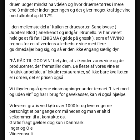
druen udgør mindst halvdelen og hvor druerne tørres i mere
end 3 måneder inden gæringen og det giver meget kraftige vine
med alkohol op til 17%.
I den mellemste del af Italien er druesorten Sangiovese (
Jupiters Blod ) anerkendt og indgår i Brunello. Vi har været
heldige at få fat i ENIGMA ( gåde på græsk ), som af VIVINO
regnes for en af verdens allerbedste vine med flere
guldmedaljer bag sig, og så er den ikke engang særlig dyr.
“FÅ RÅD TIL GOD VIN” betyder, at vi kender vores vine og de
producenter, der fremstiller dem. De fleste af vores vine er
faktisk anbefalet af lokale restauranter, så ikke bare kvaliteten
er i orden, det er prisen også.
Vi tilbyder også gerne vinsmagninger under temaet “Livet med
og uden vin” og har I brug for gavekasser, kan vi også hjælpe.
Vi leverer gratis ved køb over 1000 kr og leverer gerne
personligt et par gange om måneden og man er altid
velkommen til at kontakte os.
Gratis fragt gælder dog kun i Danmark.
Inger og Ole
Wineconsult