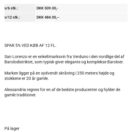
v/6 stk.:
DKK 509.00,-
v/12 stk.:
DKK 484.00,--
SPAR 5% VED KØB AF 12 FL.
San Lorenzo er en enkeltmarksvin fra Verduno i den nordlige del af
Barolodistriktet, som typisk giver elegante og komplekse Baroloer.
Marken ligger på en sydvendt skråning i 250 meters højde og
stokkene er 20 år gamle.
Alessandria regnes for en af de bedste producenter og hylder de
gamle traditioner.
På lager