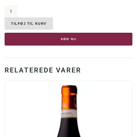
Fratelli
Alessandria,
Barolo
San
TILFØJ TIL KURV
Lorenzo,
2019,
KØB NU
14,5%
antal
RELATEREDE VARER