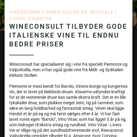
OMRÅDERNE I NORDITALIEN ER SPECIALE I
VORES VINBUTIK
WINECONSULT TILBYDER GODE
ITALIENSKE VINE TIL ENDNU
BEDRE PRISER
Wineconsult har specialiseret sig i vine fra specielt Piemonte og
Valpolicella, men vi har også gode vine fra Midt- og Syditalien
inklusiv Sicilien.
Piemonte er mest kendt for Barolo, Vinens konge og kongernes
vin, der er lavet på Nebbiolo-druen. Klaserne udtyndes kraftigt
for at de resterende druer kan samle ekstra kraft. Det er en lille
tykskallet drue, som plukkes meget sent, rig på tanniner, som
sikre en lang holdbarhed og fantastisk smag. Vinen skal ligge
mindst et år på eg og må først sælges efter 4 år. Vi har fået
lavet vores egen “Barolo”, Vino Vitae, som har ligget 5 år på eg,
som bidrager til ekstra smag og rundhed. Vino Vitae - Livets
Vin er tillige rig på det sundhedsfremmende stof, Resvaratrol.
Valpolicella-området tilbyder bl.a. Amarone, hvor Corvina-