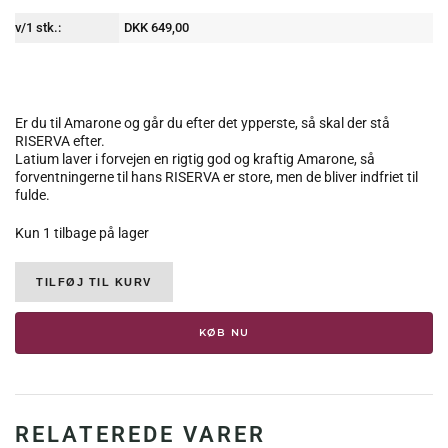
v/1 stk.:
DKK 649,00
Er du til Amarone og går du efter det ypperste, så skal der stå
RISERVA efter.
Latium laver i forvejen en rigtig god og kraftig Amarone, så
forventningerne til hans RISERVA er store, men de bliver indfriet til
fulde.
Kun 1 tilbage på lager
Latium
TILFØJ TIL KURV
Morini,
Amarone
della
KØB NU
Valpolicella
RISERVA
DOCG
,
2013,
RELATEREDE VARER
16,5