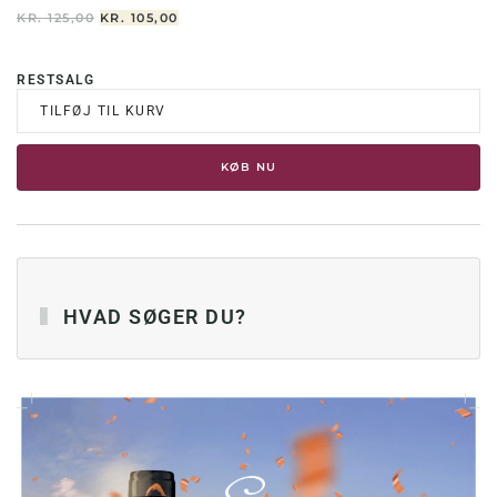
DEN
DEN
KR.
125,00
KR.
105,00
OPRINDELIGE
AKTUELLE
PRIS
PRIS
VAR:
ER:
RESTSALG
KR. 125,00.
KR. 105,00.
TILFØJ TIL KURV
KØB NU
HVAD SØGER DU?