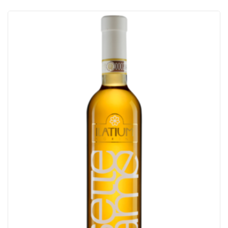
%
antal