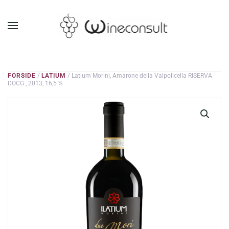
GÅ TIL HOVEDINDHOLD
FORSIDE
/
LATIUM
/ Latium Morini, Amarone della Valpolicella RISERVA
DOCG , 2013, 16,5 %