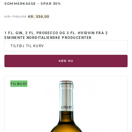
SOMMERKASSE – SPAR 30%
DEN
DEN
KR.
766,00
KR.
536,00
OPRINDELIGE
AKTUELLE
PRIS
PRIS
VAR:
ER:
1 FL. GIN, 2 FL. PROSECCO OG 3 FL. HVIDVIN FRA 2
KR. 766,00.
KR. 536,00.
EMINENTE NORDITALIENSKE PRODUCENTER
TILFØJ TIL KURV
KØB NU
TILBUD!