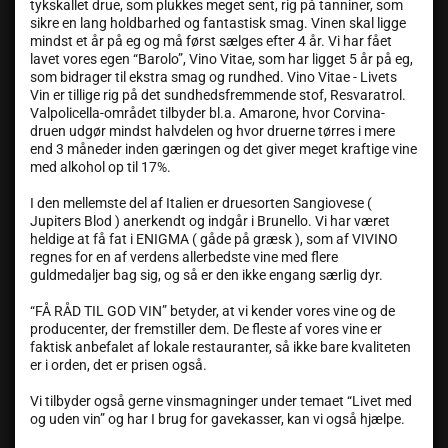
tykskallet drue, som plukkes meget sent, rig på tanniner, som
sikre en lang holdbarhed og fantastisk smag. Vinen skal ligge
mindst et år på eg og må først sælges efter 4 år. Vi har fået
lavet vores egen “Barolo”, Vino Vitae, som har ligget 5 år på eg,
som bidrager til ekstra smag og rundhed. Vino Vitae - Livets
Vin er tillige rig på det sundhedsfremmende stof, Resvaratrol.
Valpolicella-området tilbyder bl.a. Amarone, hvor Corvina-
druen udgør mindst halvdelen og hvor druerne tørres i mere
end 3 måneder inden gæringen og det giver meget kraftige vine
med alkohol op til 17%.
I den mellemste del af Italien er druesorten Sangiovese (
Jupiters Blod ) anerkendt og indgår i Brunello. Vi har været
heldige at få fat i ENIGMA ( gåde på græsk ), som af VIVINO
regnes for en af verdens allerbedste vine med flere
guldmedaljer bag sig, og så er den ikke engang særlig dyr.
“FÅ RÅD TIL GOD VIN” betyder, at vi kender vores vine og de
producenter, der fremstiller dem. De fleste af vores vine er
faktisk anbefalet af lokale restauranter, så ikke bare kvaliteten
er i orden, det er prisen også.
Vi tilbyder også gerne vinsmagninger under temaet “Livet med
og uden vin” og har I brug for gavekasser, kan vi også hjælpe.