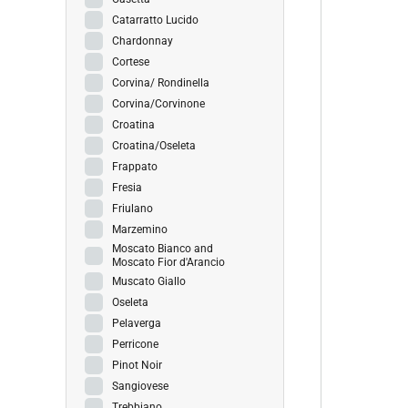
Catarratto Lucido
Chardonnay
Cortese
Corvina/ Rondinella
Corvina/Corvinone
Croatina
Croatina/Oseleta
Frappato
Fresia
Friulano
Marzemino
Moscato Bianco and
Moscato Fior d'Arancio
Muscato Giallo
Oseleta
Pelaverga
Perricone
Pinot Noir
Sangiovese
Trebbiano