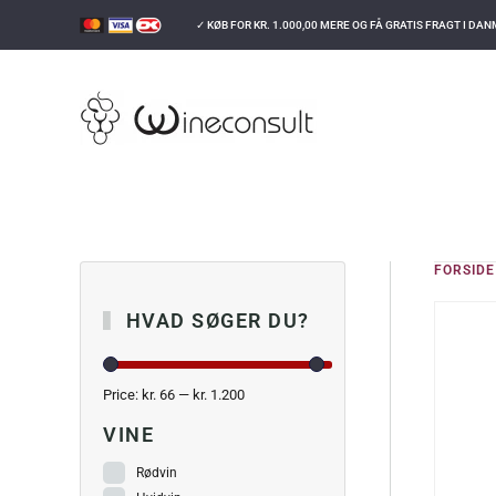
✓ KØB FOR
KR.
1.000,00
MERE OG FÅ GRATIS FRAGT I DA
GÅ TIL HOVEDINDHOLD
FORSIDE
HVAD SØGER DU?
Price:
kr. 66
—
kr. 1.200
VINE
Rødvin