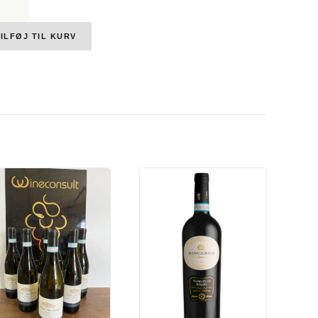
ardo,
rone
policella,
ILFØJ TIL KURV
sico,
G,
,
age
%
l