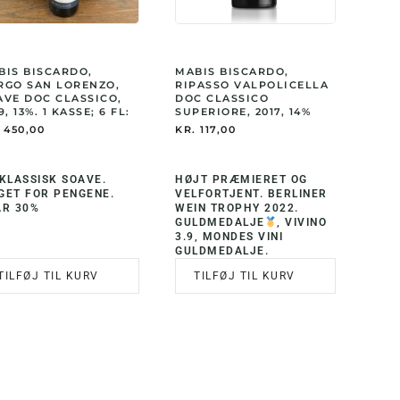
BIS BISCARDO,
MABIS BISCARDO,
RGO SAN LORENZO,
RIPASSO VALPOLICELLA
AVE DOC CLASSICO,
DOC CLASSICO
9, 13%. 1 KASSE; 6 FL:
SUPERIORE, 2017, 14%
450,00
KR.
117,00
KLASSISK SOAVE.
HØJT PRÆMIERET OG
GET FOR PENGENE.
VELFORTJENT. BERLINER
AR 30%
WEIN TROPHY 2022.
GULDMEDALJE
, VIVINO
3.9, MONDES VINI
GULDMEDALJE.
TILFØJ TIL KURV
TILFØJ TIL KURV