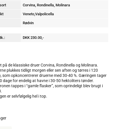
sort
Corvina, Rondinella, Molinara
ikt
Veneto,Valpolicella
Rødvin
tk.:
DKK 230.00,-
t på de klassiske druer Corvina, Rondinella og Molinara.
rne plukkes tidligt morgen eller sen aften og tørres i 120
, som opkoncentrerer druerne med 30-40 %. Gæringen tager
0 dage for endelig at havne i 30-50 hektoliters tønder.
onen tappes i “gamle flasker”, som oprindeligt blev brugt i
.
en er selvfølgelig hel i top.
ager
is