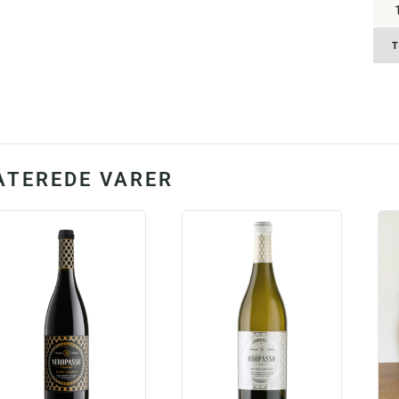
Bisc
Ama
d'Val
T
Clas
DOC
2018
Vint
15,5
anta
ATEREDE VARER