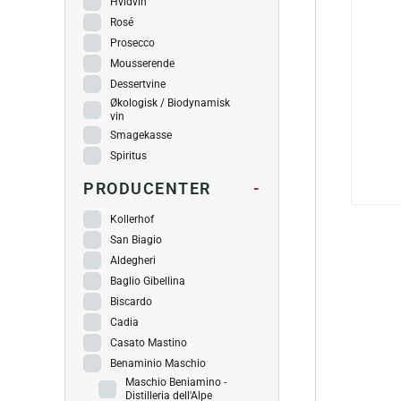
Hvidvin
Rosé
Prosecco
Mousserende
Dessertvine
Økologisk / Biodynamisk
vin
Smagekasse
Spiritus
PRODUCENTER
-
Kollerhof
San Biagio
Aldegheri
Baglio Gibellina
Biscardo
Cadia
Casato Mastino
Benaminio Maschio
Maschio Beniamino -
Distilleria dell'Alpe