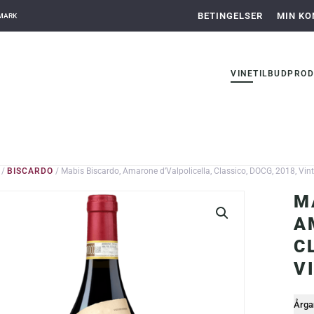
BETINGELSER
MIN KO
NMARK
VINE
TILBUD
PROD
/
BISCARDO
/ Mabis Biscardo, Amarone d’Valpolicella, Classico, DOCG, 2018, Vin
M
A
C
V
Årga