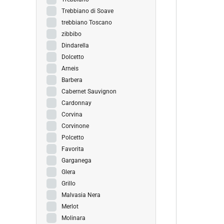
Trebbiano di Soave
trebbiano Toscano
zibbibo
Dindarella
Dolcetto
Arneis
Barbera
Cabernet Sauvignon
Cardonnay
Corvina
Corvinone
Polcetto
Favorita
Garganega
Glera
Grillo
Malvasia Nera
Merlot
Molinara