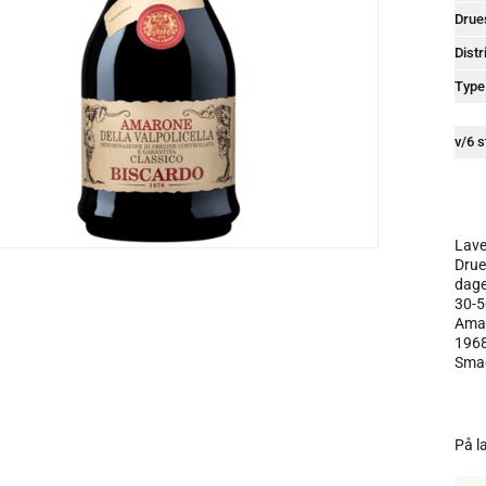
Drue
Distr
Type
v/6 s
Lave
Drue
dage
30-5
Amar
1968
Smag
På l
Mab