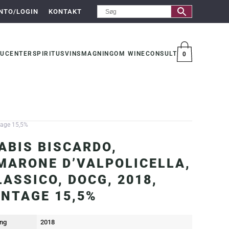
NTO/LOGIN
KONTAKT
UCENTER
SPIRITUS
VINSMAGNING
OM WINECONSULT
0
VARER
tage 15,5%
ABIS BISCARDO,
MARONE D’VALPOLICELLA,
LASSICO, DOCG, 2018,
INTAGE 15,5%
ng
2018