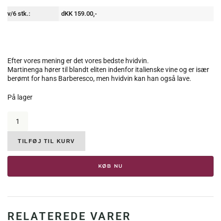
v/6 stk.:
dKK 159.00,-
Efter vores mening er det vores bedste hvidvin.
Martinenga hører til blandt eliten indenfor italienske vine og er især
berømt for hans Barberesco, men hvidvin kan han også lave.
På lager
Marchesi
di
Gresy,
Sauvignon
TILFØJ TIL KURV
Langhe,
DOC,
KØB NU
2021,
14.5%
antal
RELATEREDE VARER