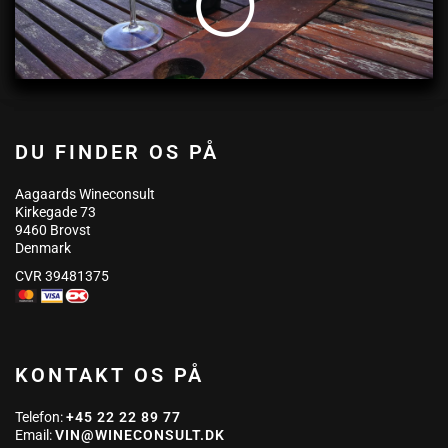
DU FINDER OS PÅ
Aagaards Wineconsult
Kirkegade 73
9460 Brovst
Denmark
CVR 39481375
KONTAKT OS PÅ
Telefon:
+45 22 22 89 77
Email:
VIN@WINECONSULT.DK