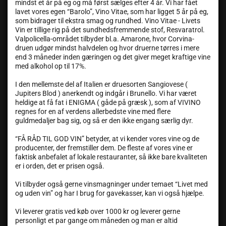
mindst et år på eg og må først sælges efter 4 år. Vi har fået
lavet vores egen “Barolo”, Vino Vitae, som har ligget 5 år på eg,
som bidrager til ekstra smag og rundhed. Vino Vitae - Livets
Vin er tillige rig på det sundhedsfremmende stof, Resvaratrol.
Valpolicella-området tilbyder bl.a. Amarone, hvor Corvina-
druen udgør mindst halvdelen og hvor druerne tørres i mere
end 3 måneder inden gæringen og det giver meget kraftige vine
med alkohol op til 17%.
I den mellemste del af Italien er druesorten Sangiovese (
Jupiters Blod ) anerkendt og indgår i Brunello. Vi har været
heldige at få fat i ENIGMA ( gåde på græsk ), som af VIVINO
regnes for en af verdens allerbedste vine med flere
guldmedaljer bag sig, og så er den ikke engang særlig dyr.
“FÅ RÅD TIL GOD VIN” betyder, at vi kender vores vine og de
producenter, der fremstiller dem. De fleste af vores vine er
faktisk anbefalet af lokale restauranter, så ikke bare kvaliteten
er i orden, det er prisen også.
Vi tilbyder også gerne vinsmagninger under temaet “Livet med
og uden vin” og har I brug for gavekasser, kan vi også hjælpe.
Vi leverer gratis ved køb over 1000 kr og leverer gerne
personligt et par gange om måneden og man er altid