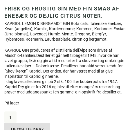
FRISK OG FRUGTIG GIN MED FIN SMAG AF
ENEBÆR OG DEJLIG CITRUS NOTER.
KAPRIOL LEMON & BERGAMOT GIN Botaicals: Italienske Enebær,
Kvan (angelica), Kamille, Kardemomme, Kommen, Koriander, Ensian
(Urte-blomst), Lavendel, Humle, Mynte, Oregano, Bjergfyr,
Hybenrose, Rosmarin, Laurbærblade, citron og bergamot.
KAPRIOL GIN produceres af Distilleria dell’Alpe som drives af
Maschio-familien.Destilleriet går helt tilbage til 1948, hvor de har
lavet grappa, likør og gin altid med urter fra skovene i og omkringde
Italienske alper – Dolomitterne. Destilleret har altid været kendt for
”Skovlikøren” Kapriol. Det er den, der har været med til at give
inspiration til Kapriol ginnerne.
I dag laves alle deres gin på 2 stk. 100 liter kobberpots fra 1947.
Kapriol Dry gin er fra 2016 og blev til efter mange års research og
prøver med udgangspunkt i en gammel gin opskrift fra destilleriet.
På lager
Maschio
Beniamino,
Kapriol
Gin
TILFØJ TIL KURV