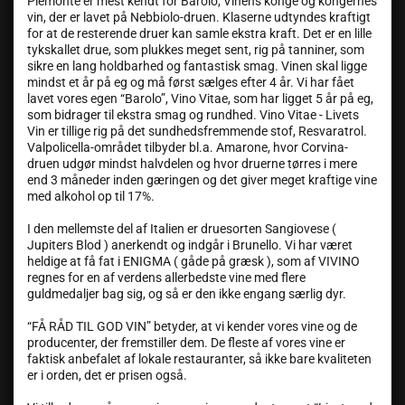
Piemonte er mest kendt for Barolo, Vinens konge og kongernes
vin, der er lavet på Nebbiolo-druen. Klaserne udtyndes kraftigt
for at de resterende druer kan samle ekstra kraft. Det er en lille
tykskallet drue, som plukkes meget sent, rig på tanniner, som
sikre en lang holdbarhed og fantastisk smag. Vinen skal ligge
mindst et år på eg og må først sælges efter 4 år. Vi har fået
lavet vores egen “Barolo”, Vino Vitae, som har ligget 5 år på eg,
som bidrager til ekstra smag og rundhed. Vino Vitae - Livets
Vin er tillige rig på det sundhedsfremmende stof, Resvaratrol.
Valpolicella-området tilbyder bl.a. Amarone, hvor Corvina-
druen udgør mindst halvdelen og hvor druerne tørres i mere
end 3 måneder inden gæringen og det giver meget kraftige vine
med alkohol op til 17%.
I den mellemste del af Italien er druesorten Sangiovese (
Jupiters Blod ) anerkendt og indgår i Brunello. Vi har været
heldige at få fat i ENIGMA ( gåde på græsk ), som af VIVINO
regnes for en af verdens allerbedste vine med flere
guldmedaljer bag sig, og så er den ikke engang særlig dyr.
“FÅ RÅD TIL GOD VIN” betyder, at vi kender vores vine og de
producenter, der fremstiller dem. De fleste af vores vine er
faktisk anbefalet af lokale restauranter, så ikke bare kvaliteten
er i orden, det er prisen også.