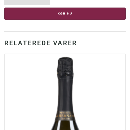
Limone
Bergamotte
KØB NU
41.7%,
0.70
liter
antal
RELATEREDE VARER