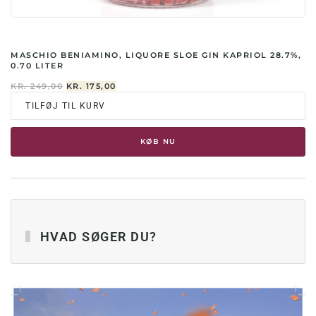
MASCHIO BENIAMINO, LIQUORE SLOE GIN KAPRIOL 28.7%,
0.70 LITER
DEN
DEN
KR.
249,00
KR.
175,00
OPRINDELIGE
AKTUELLE
TILFØJ TIL KURV
PRIS
PRIS
VAR:
ER:
KR. 249,00.
KR. 175,00.
KØB NU
HVAD SØGER DU?