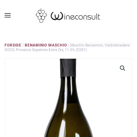
GÅ TIL HOVEDINDHOLD
FORSIDE
/
BENAMINIO MASCHIO
/ Maschio Beniamino, Valdobbiadene
DOCG, Prosecco Superiore Extra Dry, 11.5% (5281)