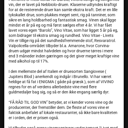
vin, der er lavet på Nebbiolo-druen. Klaserne udtyndes kraftigt
for at de resterende druer kan samle ekstra kraft. Det er en lille
tykskallet drue, som plukkes meget sent, rig på tanniner, som
sikre en lang holdbarhed og fantastisk smag. Vinen skal ligge
mindst et år på eg og må først sælges efter 4 år. Vi har fået
lavet vores egen “Barolo”, Vino Vitae, som har ligget 5 år på eg,
som bidrager til ekstra smag og rundhed. Vino Vitae - Livets
Vin er tillige rig på det sundhedsfremmende stof, Resvaratrol.
Valpolicella-området tilbyder bl.a. Amarone, hvor Corvina-
druen udgør mindst halvdelen og hvor druerne tørres i mere
end 3 måneder inden gæringen og det giver meget kraftige vine
med alkohol op til 17%.
I den mellemste del af Italien er druesorten Sangiovese (
Jupiters Blod ) anerkendt og indgår i Brunello. Vi har været
heldige at få fat i ENIGMA ( gåde på græsk ), som af VIVINO
regnes for en af verdens allerbedste vine med flere
guldmedaljer bag sig, og så er den ikke engang særlig dyr.
“FÅ RÅD TIL GOD VIN” betyder, at vi kender vores vine og de
producenter, der fremstiller dem. De fleste af vores vine er
faktisk anbefalet af lokale restauranter, så ikke bare kvaliteten
er i orden, det er prisen også.