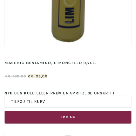
MASCHIO BENIAMINO, LIMONCELLO 0,70L.
DEN
DEN
KR.
120,00
KR.
95,00
OPRINDELIGE
AKTUELLE
PRIS
PRIS
VAR:
ER:
NYD DEN KOLD ELLER PRØV EN SPRITZ. SE OPSKRIFT.
KR. 120,00.
KR. 95,00.
TILFØJ TIL KURV
KØB NU