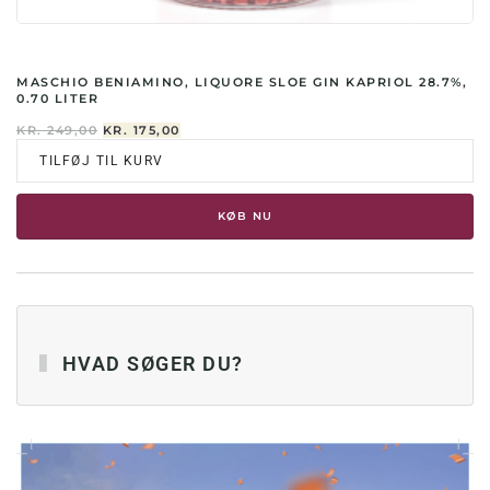
MASCHIO BENIAMINO, LIQUORE SLOE GIN KAPRIOL 28.7%,
0.70 LITER
DEN
DEN
KR.
249,00
KR.
175,00
OPRINDELIGE
AKTUELLE
TILFØJ TIL KURV
PRIS
PRIS
VAR:
ER:
KR. 249,00.
KR. 175,00.
KØB NU
HVAD SØGER DU?