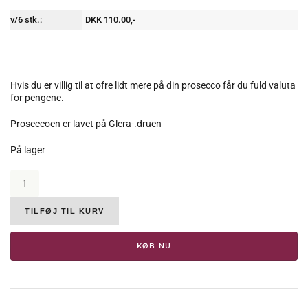
v/6 stk.:
DKK 110.00,-
Hvis du er villig til at ofre lidt mere på din prosecco får du fuld valuta
for pengene.
Proseccoen er lavet på Glera-.druen
På lager
Maschio
Beniamino,
Valdobbiadene
DOCG,
TILFØJ TIL KURV
Prosecco
Superiore
KØB NU
Extra
Dry,
11.5%
(5281)
antal