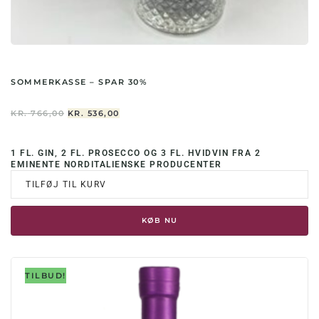
SOMMERKASSE – SPAR 30%
DEN
DEN
KR.
766,00
KR.
536,00
OPRINDELIGE
AKTUELLE
PRIS
PRIS
VAR:
ER:
1 FL. GIN, 2 FL. PROSECCO OG 3 FL. HVIDVIN FRA 2
KR. 766,00.
KR. 536,00.
EMINENTE NORDITALIENSKE PRODUCENTER
TILFØJ TIL KURV
KØB NU
TILBUD!