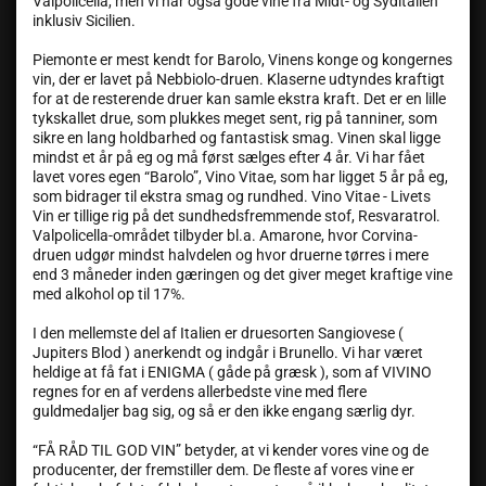
Valpolicella, men vi har også gode vine fra Midt- og Syditalien
inklusiv Sicilien.
Piemonte er mest kendt for Barolo, Vinens konge og kongernes
vin, der er lavet på Nebbiolo-druen. Klaserne udtyndes kraftigt
for at de resterende druer kan samle ekstra kraft. Det er en lille
tykskallet drue, som plukkes meget sent, rig på tanniner, som
sikre en lang holdbarhed og fantastisk smag. Vinen skal ligge
mindst et år på eg og må først sælges efter 4 år. Vi har fået
lavet vores egen “Barolo”, Vino Vitae, som har ligget 5 år på eg,
som bidrager til ekstra smag og rundhed. Vino Vitae - Livets
Vin er tillige rig på det sundhedsfremmende stof, Resvaratrol.
Valpolicella-området tilbyder bl.a. Amarone, hvor Corvina-
druen udgør mindst halvdelen og hvor druerne tørres i mere
end 3 måneder inden gæringen og det giver meget kraftige vine
med alkohol op til 17%.
I den mellemste del af Italien er druesorten Sangiovese (
Jupiters Blod ) anerkendt og indgår i Brunello. Vi har været
heldige at få fat i ENIGMA ( gåde på græsk ), som af VIVINO
regnes for en af verdens allerbedste vine med flere
guldmedaljer bag sig, og så er den ikke engang særlig dyr.
“FÅ RÅD TIL GOD VIN” betyder, at vi kender vores vine og de
producenter, der fremstiller dem. De fleste af vores vine er