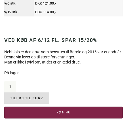
v/6 stk.:
DKK 121.00,-
v/12 stk.:
DDK 114.00,-
VED KØB AF 6/12 FL. SPAR 15/20%
Nebbiolo er den drue som benyttes til Barolo og 2016 var et godt år.
Denne vin lever op til store forventninger.
Man er ikke i tvivl om, at det er en ædel drue.
På lager
Rigo,
Nebbiolo
D'Alba,
2016,
TILFØJ TIL KURV
14%
antal
KØB NU