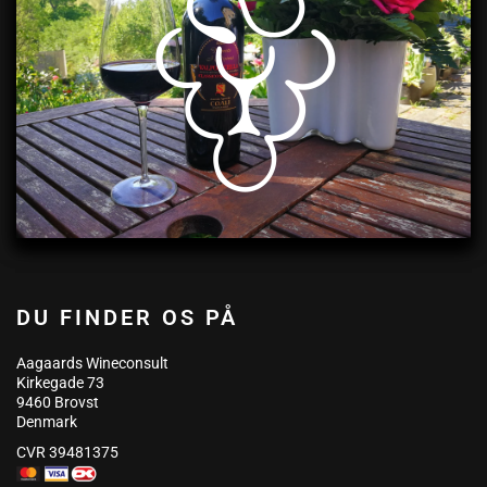
DU FINDER OS PÅ
Aagaards Wineconsult
Kirkegade 73
9460 Brovst
Denmark
CVR 39481375