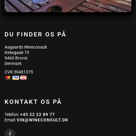
DU FINDER OS PÅ
Aagaards Wineconsult
Kirkegade 73
9460 Brovst
Denmark
CVR 39481375
KONTAKT OS PÅ
Telefon:
+45 22 22 89 77
Email:
VIN@WINECONSULT.DK