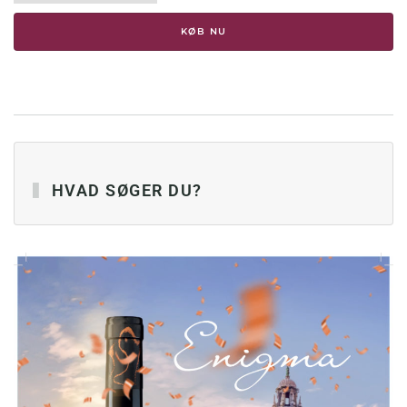
Noir
Mazon,
KØB NU
2021,
antal
HVAD SØGER DU?