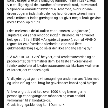
som bidrager til ekstra smag og rundhed. Vino Vitae - Livets
Vin er tillige rig på det sundhedsfremmende stof, Resvaratrol.
Valpolicella-området tilbyder bl.a. Amarone, hvor Corvina-
druen udgør mindst halvdelen og hvor druerne tørres i mere
end 3 måneder inden gæringen og det giver meget kraftige vine
med alkohol op til 17%.
I den mellemste del af Italien er druesorten Sangiovese (
Jupiters Blod ) anerkendt og indgår i Brunello. Vi har været
heldige at få fat i ENIGMA ( gåde på græsk ), som af VIVINO
regnes for en af verdens allerbedste vine med flere
guldmedaljer bag sig, og så er den ikke engang særlig dyr.
“FÅ RÅD TIL GOD VIN” betyder, at vi kender vores vine og de
producenter, der fremstiller dem. De fleste af vores vine er
faktisk anbefalet af lokale restauranter, så ikke bare kvaliteten
er i orden, det er prisen også.
Vi tilbyder også gerne vinsmagninger under temaet “Livet med
og uden vin” og har I brug for gavekasser, kan vi også hjælpe.
Vi leverer gratis ved køb over 1000 kr og leverer gerne
personligt et par gange om måneden og man er altid
velkommen til at kontakte os.
Gratis fragt gælder dog kun i Danmark.