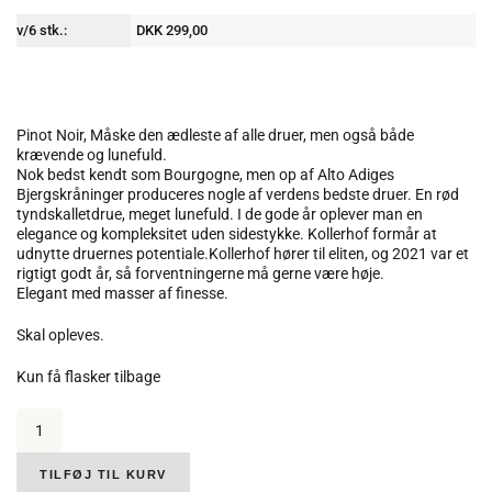
v/6 stk.:
DKK 299,00
Pinot Noir, Måske den ædleste af alle druer, men også både
krævende og lunefuld.
Nok bedst kendt som Bourgogne, men op af Alto Adiges
Bjergskråninger produceres nogle af verdens bedste druer. En rød
tyndskalletdrue, meget lunefuld. I de gode år oplever man en
elegance og kompleksitet uden sidestykke. Kollerhof formår at
udnytte druernes potentiale.Kollerhof hører til eliten, og 2021 var et
rigtigt godt år, så forventningerne må gerne være høje.
Elegant med masser af finesse.
Skal opleves.
Kun få flasker tilbage
Tenuta
Kollerhof.
Blauburgunder
Pinot
TILFØJ TIL KURV