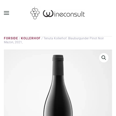
GÅ TIL HOVEDINDHOLD
FORSIDE
/
KOLLERHOF
/ Tenuta Kollerhof. Blauburgunder Pinot Noir
Mazon, 2021,