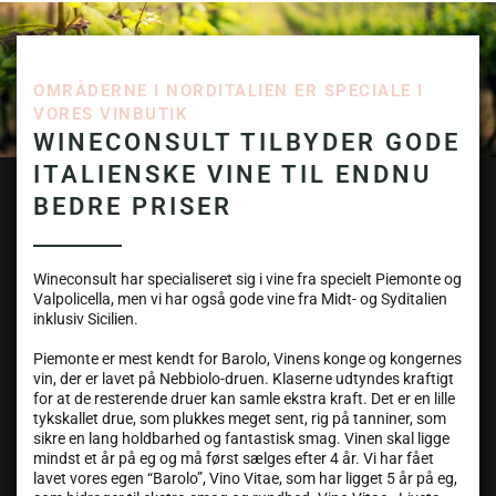
OMRÅDERNE I NORDITALIEN ER SPECIALE I
VORES VINBUTIK
WINECONSULT TILBYDER GODE
ITALIENSKE VINE TIL ENDNU
BEDRE PRISER
Wineconsult har specialiseret sig i vine fra specielt Piemonte og
Valpolicella, men vi har også gode vine fra Midt- og Syditalien
inklusiv Sicilien.
Piemonte er mest kendt for Barolo, Vinens konge og kongernes
vin, der er lavet på Nebbiolo-druen. Klaserne udtyndes kraftigt
for at de resterende druer kan samle ekstra kraft. Det er en lille
tykskallet drue, som plukkes meget sent, rig på tanniner, som
sikre en lang holdbarhed og fantastisk smag. Vinen skal ligge
mindst et år på eg og må først sælges efter 4 år. Vi har fået
lavet vores egen “Barolo”, Vino Vitae, som har ligget 5 år på eg,