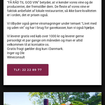
“FÅ RÅD TIL GOD VIN” betyder, at vi kender vores vine og de
producenter, der fremstiller dem. De fleste af vores vine er
faktisk anbefalet af lokale restauranter, så ikke bare kvaliteten
er i orden, det er prisen også.
Vi tilbyder også gerne vinsmagninger under temaet “Livet med
og uden vin” og har I brug for gavekasser, kan vi også hjælpe.
Vi leverer gratis ved køb over 1000 kr og leverer gerne
personligt et par gange om måneden og man er altid
velkommen til at kontakte os.
Gratis fragt gælder dog kun i Danmark.
Inger og Ole
Wineconsult
TLF: 22 22 89 77