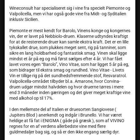
Wineconsult har specialiseret sig i vine fra specielt Piemonte og
Valpolicella, men vi har også gode vine fra Midt- og Syditalien
inklusiv Sicilien.
Piemonte er mest kendt for Barolo, Vinens konge og kongernes
vin, der er lavet på Nebbiolo-druen. Klaserne udtyndes kraftigt
for at de resterende druer kan samle ekstra kraft. Det er en lille
tykskallet drue, som plukkes meget sent, rig på tanniner, som
sikre en lang holdbarhed og fantastisk smag. Vinen skal ligge
mindst et år på eg og må først sælges efter 4 år. Vi har fået
lavet vores egen “Barolo”, Vino Vitae, som har ligget 5 år på eg,
som bidrager til ekstra smag og rundhed. Vino Vitae - Livets
Vin er tillige rig på det sundhedsfremmende stof, Resvaratrol.
Valpolicella-området tilbyder bl.a. Amarone, hvor Corvina-
druen udgør mindst halvdelen og hvor druerne tørres i mere
end 3 måneder inden gæringen og det giver meget kraftige vine
med alkohol op til 17%.
I den mellemste del af Italien er druesorten Sangiovese (
Jupiters Blod ) anerkendt og indgår i Brunello. Vi har været
heldige at få fat i ENIGMA ( gåde på græsk ), som af VIVINO
regnes for en af verdens allerbedste vine med flere
guldmedaljer bag sig, og så er den ikke engang særlig dyr.