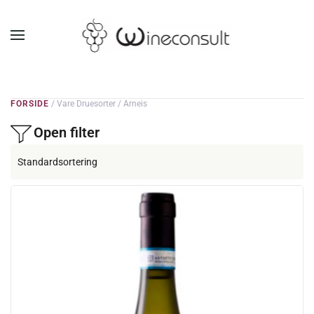
GÅ TIL HOVEDINDHOLD
FORSIDE
/ Vare Druesorter / Arneis
Open filter