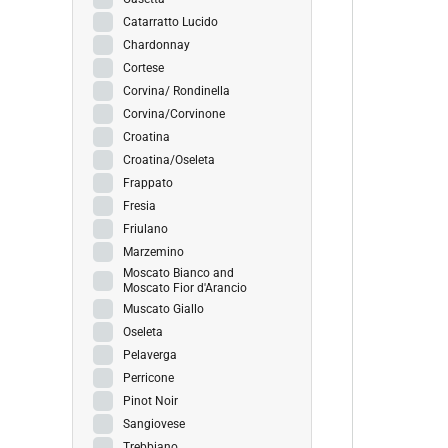
Catarratto Lucido
Chardonnay
Cortese
Corvina/ Rondinella
Corvina/Corvinone
Croatina
Croatina/Oseleta
Frappato
Fresia
Friulano
Marzemino
Moscato Bianco and
Moscato Fior d'Arancio
Muscato Giallo
Oseleta
Pelaverga
Perricone
Pinot Noir
Sangiovese
Trebbiano