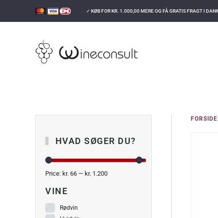
✓ KØB FOR
KR.
1.000,00
MERE OG FÅ GRATIS FRAGT I DA
GÅ TIL HOVEDINDHOLD
FORSIDE
HVAD SØGER DU?
Price:
kr. 66
—
kr. 1.200
VINE
Rødvin