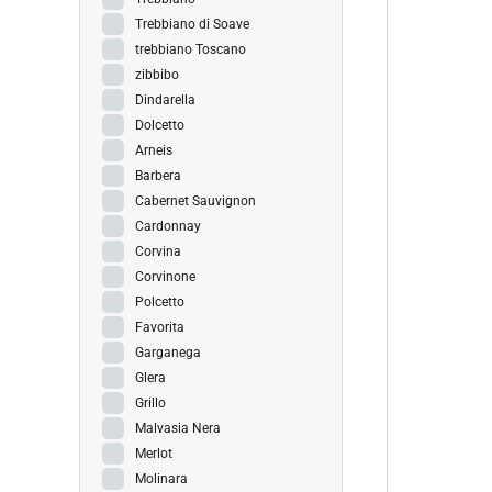
Trebbiano di Soave
trebbiano Toscano
zibbibo
Dindarella
Dolcetto
Arneis
Barbera
Cabernet Sauvignon
Cardonnay
Corvina
Corvinone
Polcetto
Favorita
Garganega
Glera
Grillo
Malvasia Nera
Merlot
Molinara