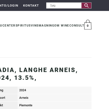
NTO/LOGIN
KONTAKT
UCENTER
SPIRITUS
VINSMAGNING
OM WINECONSULT
0
VARER
ADIA, LANGHE ARNEIS,
024, 13.5%,
ng
2024
sort
Arneis
ikt
Piemonte