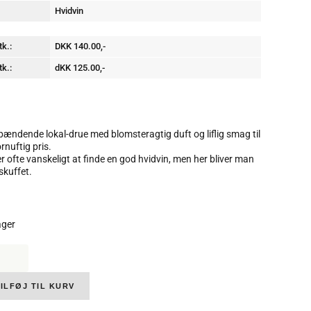
Hvidvin
tk.:
DKK 140.00,-
tk.:
dKK 125.00,-
pændende lokal-drue med blomsteragtig duft og liflig smag til
rnuftig pris.
er ofte vanskeligt at finde en god hvidvin, men her bliver man
skuffet.
ager
a,
ghe
s,
,
ILFØJ TIL KURV
%,