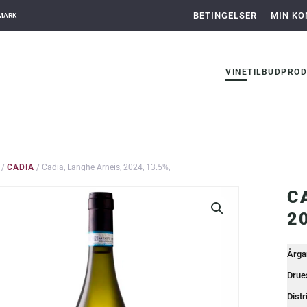
BETINGELSER
MIN KO
NMARK
VINE
TILBUD
PROD
/
CADIA
/ Cadia, Langhe Arneis, 2024, 13.5%,
C
2
Årga
Drue
Distr