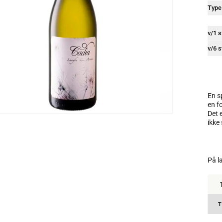
Type
v/1 s
v/6 s
En s
en fo
Det 
ikke 
På l
Cadi
Lan
Arnei
2024
T
13.5