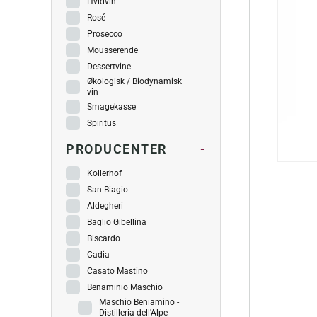
Hvidvin
Rosé
Prosecco
Mousserende
Dessertvine
Økologisk / Biodynamisk
vin
Smagekasse
Spiritus
PRODUCENTER
-
Kollerhof
San Biagio
Aldegheri
Baglio Gibellina
Biscardo
Cadia
Casato Mastino
Benaminio Maschio
Maschio Beniamino -
Distilleria dell'Alpe