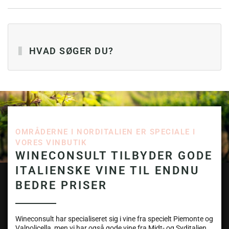
HVAD SØGER DU?
OMRÅDERNE I NORDITALIEN ER SPECIALE I
VORES VINBUTIK
WINECONSULT TILBYDER GODE
ITALIENSKE VINE TIL ENDNU
BEDRE PRISER
Wineconsult har specialiseret sig i vine fra specielt Piemonte og
Valpolicella, men vi har også gode vine fra Midt- og Syditalien