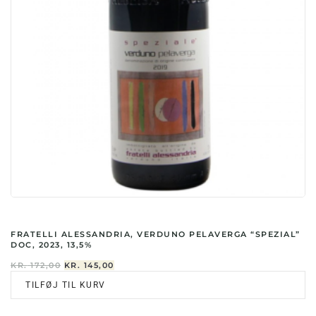
FRATELLI ALESSANDRIA, VERDUNO PELAVERGA “SPEZIAL”
DOC, 2023, 13,5%
DEN
DEN
KR.
172,00
KR.
145,00
OPRINDELIGE
AKTUELLE
TILFØJ TIL KURV
PRIS
PRIS
VAR:
ER:
KR. 172,00.
KR. 145,00.