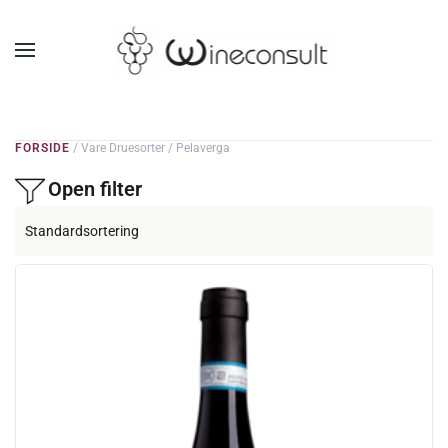
GÅ TIL HOVEDINDHOLD
FORSIDE
/ Vare Druesorter / Pelaverga
Open filter