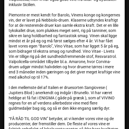
inklusiv Sicilien.
Piemonte er mest kendt for Barolo, Vinens konge og kongernes
vin, der er lavet på Nebbiolo-druen. Klaserne udtyndes kraftigt
for at de resterende druer kan samle ekstra kraft. Det er en lille
tykskallet drue, som plukkes meget sent, rig på tanniner, som
sikre en lang holdbarhed og fantastisk smag. Vinen skal ligge
mindst et år på eg og må først sælges efter 4 år. Vi har fået
lavet vores egen “Barolo”, Vino Vitae, som har ligget 5 år på eg,
som bidrager til ekstra smag og rundhed. Vino Vitae - Livets
Vin er tillige rig på det sundhedsfremmende stof, Resvaratrol.
Valpolicella-området tilbyder bl.a. Amarone, hvor Corvina-
druen udgør mindst halvdelen og hvor druerne tørres i mere
end 3 måneder inden gæringen og det giver meget kraftige vine
med alkohol op til 17%.
I den mellemste del af Italien er druesorten Sangiovese (
Jupiters Blod ) anerkendt og indgår i Brunello. Vi har været
heldige at få fat i ENIGMA ( gåde på græsk ), som af VIVINO
regnes for en af verdens allerbedste vine med flere
guldmedaljer bag sig, og så er den ikke engang særlig dyr.
“FÅ RÅD TIL GOD VIN” betyder, at vi kender vores vine og de
producenter, der fremstiller dem. De fleste af vores vine er