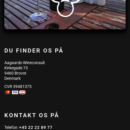
DU FINDER OS PÅ
Aagaards Wineconsult
Kirkegade 73
9460 Brovst
Denmark
CVR 39481375
KONTAKT OS PÅ
Telefon:
+45 22 22 89 77