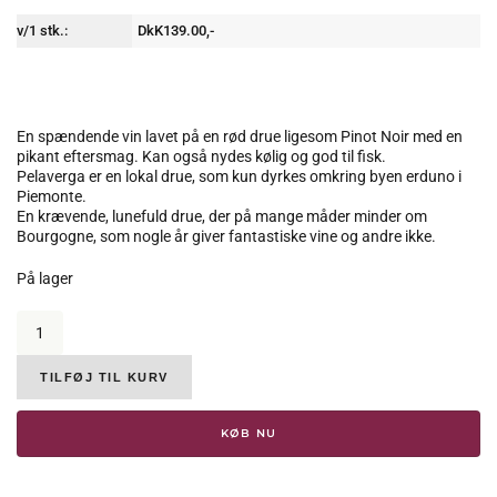
v/1 stk.:
DkK139.00,-
En spændende vin lavet på en rød drue ligesom Pinot Noir med en
pikant eftersmag. Kan også nydes kølig og god til fisk.
Pelaverga er en lokal drue, som kun dyrkes omkring byen erduno i
Piemonte.
En krævende, lunefuld drue, der på mange måder minder om
Bourgogne, som nogle år giver fantastiske vine og andre ikke.
På lager
Massara,
Burlotto,
Verduno
Pelaverga,
TILFØJ TIL KURV
DOC,
2021,
KØB NU
14%
antal