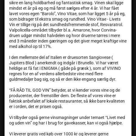
sikre en lang holdbarhed og fantastisk smag. Vinen skal ligge
mindst et år på eg og må først sælges efter 4 år. Vi har fået
lavet vores egen “Barolo”, Vino Vitae, som har ligget 5 år på eg,
som bidrager til ekstra smag og rundhed. Vino Vitae - Livets
Vin er tillige rig på det sundhedsfremmende stof, Resvaratrol.
Valpolicella-området tilbyder bl.a. Amarone, hvor Corvina-
druen udgør mindst halvdelen og hvor druerne tørres i mere
end 3 måneder inden gæringen og det giver meget kraftige vine
med alkohol op til 17%.
I den mellemste del af Italien er druesorten Sangiovese (
Jupiters Blod ) anerkendt og indgår i Brunello. Vi har været
heldige at få fat i ENIGMA ( gåde på græsk ), som af VIVINO
regnes for en af verdens allerbedste vine med flere
guldmedaljer bag sig, og så er den ikke engang særlig dyr.
“FÅ RÅD TIL GOD VIN” betyder, at vi kender vores vine og de
producenter, der fremstiller dem. De fleste af vores vine er
faktisk anbefalet af lokale restauranter, så ikke bare kvaliteten
er i orden, det er prisen også.
Vi tilbyder også gerne vinsmagninger under temaet “Livet med
og uden vin” og har I brug for gavekasser, kan vi også hjælpe.
Vi leverer gratis ved køb over 1000 kr og leverer gerne