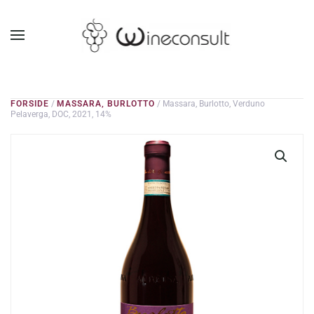
GÅ TIL HOVEDINDHOLD
FORSIDE
/
MASSARA, BURLOTTO
/ Massara, Burlotto, Verduno
Pelaverga, DOC, 2021, 14%