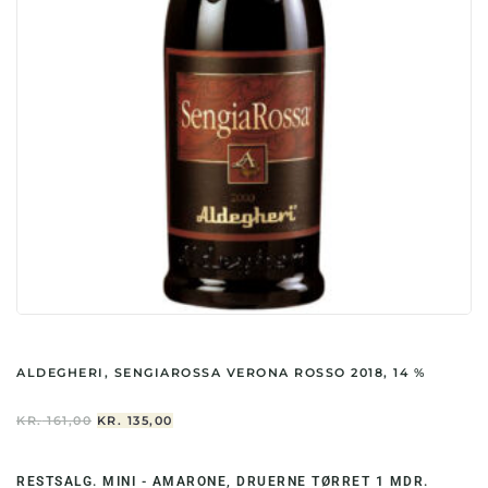
ALDEGHERI, SENGIAROSSA VERONA ROSSO 2018, 14 %
DEN
DEN
KR.
161,00
KR.
135,00
OPRINDELIGE
AKTUELLE
PRIS
PRIS
VAR:
ER:
RESTSALG. MINI - AMARONE, DRUERNE TØRRET 1 MDR.
KR. 161,00.
KR. 135,00.