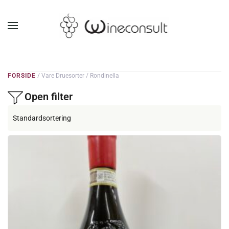
GÅ TIL HOVEDINDHOLD
FORSIDE
/ Vare Druesorter / Rondinella
Open filter