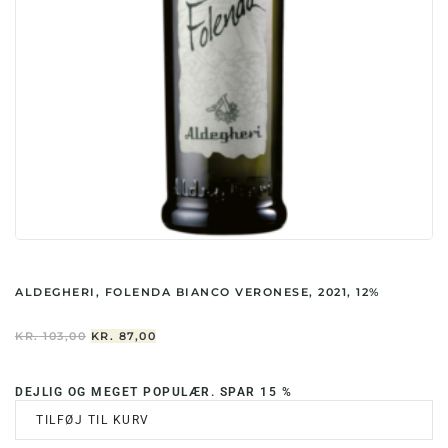
ALDEGHERI, FOLENDA BIANCO VERONESE, 2021, 12%
DEN
DEN
KR.
103,00
KR.
87,00
OPRINDELIGE
AKTUELLE
PRIS
PRIS
VAR:
ER:
DEJLIG OG MEGET POPULÆR. SPAR 15 %
KR. 103,00.
KR. 87,00.
TILFØJ TIL KURV