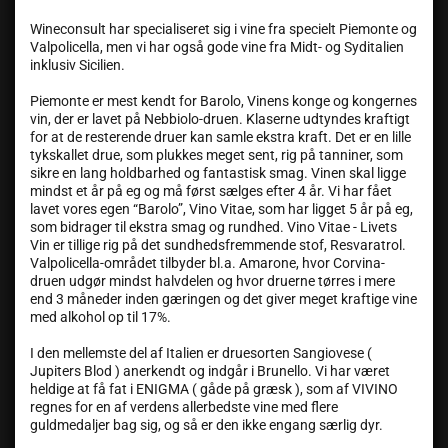
Wineconsult har specialiseret sig i vine fra specielt Piemonte og
Valpolicella, men vi har også gode vine fra Midt- og Syditalien
inklusiv Sicilien.
Piemonte er mest kendt for Barolo, Vinens konge og kongernes
vin, der er lavet på Nebbiolo-druen. Klaserne udtyndes kraftigt
for at de resterende druer kan samle ekstra kraft. Det er en lille
tykskallet drue, som plukkes meget sent, rig på tanniner, som
sikre en lang holdbarhed og fantastisk smag. Vinen skal ligge
mindst et år på eg og må først sælges efter 4 år. Vi har fået
lavet vores egen “Barolo”, Vino Vitae, som har ligget 5 år på eg,
som bidrager til ekstra smag og rundhed. Vino Vitae - Livets
Vin er tillige rig på det sundhedsfremmende stof, Resvaratrol.
Valpolicella-området tilbyder bl.a. Amarone, hvor Corvina-
druen udgør mindst halvdelen og hvor druerne tørres i mere
end 3 måneder inden gæringen og det giver meget kraftige vine
med alkohol op til 17%.
I den mellemste del af Italien er druesorten Sangiovese (
Jupiters Blod ) anerkendt og indgår i Brunello. Vi har været
heldige at få fat i ENIGMA ( gåde på græsk ), som af VIVINO
regnes for en af verdens allerbedste vine med flere
guldmedaljer bag sig, og så er den ikke engang særlig dyr.