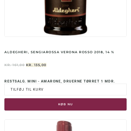
ALDEGHERI, SENGIAROSSA VERONA ROSSO 2018, 14 %
DEN
DEN
KR.
161,00
KR.
135,00
OPRINDELIGE
AKTUELLE
PRIS
PRIS
VAR:
ER:
RESTSALG. MINI - AMARONE, DRUERNE TØRRET 1 MDR.
KR. 161,00.
KR. 135,00.
TILFØJ TIL KURV
KØB NU