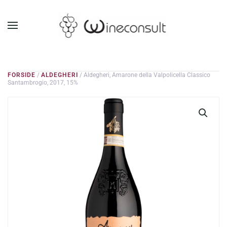
GÅ TIL HOVEDINDHOLD
FORSIDE
/
ALDEGHERI
/ Aldegheri, Amarone della Valpolicella Classico
Santambrogio, 2017, 15%