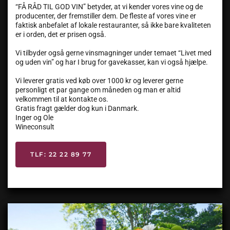
“FÅ RÅD TIL GOD VIN” betyder, at vi kender vores vine og de
producenter, der fremstiller dem. De fleste af vores vine er
faktisk anbefalet af lokale restauranter, så ikke bare kvaliteten
er i orden, det er prisen også.
Vi tilbyder også gerne vinsmagninger under temaet “Livet med
og uden vin” og har I brug for gavekasser, kan vi også hjælpe.
Vi leverer gratis ved køb over 1000 kr og leverer gerne
personligt et par gange om måneden og man er altid
velkommen til at kontakte os.
Gratis fragt gælder dog kun i Danmark.
Inger og Ole
Wineconsult
TLF: 22 22 89 77