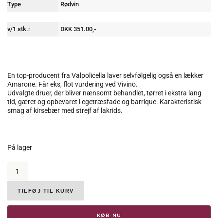
Type
Rødvin
v/1 stk.:
DKK 351.00,-
En top-producent fra Valpolicella laver selvfølgelig også en lækker
Amarone. Får eks, flot vurdering ved Vivino.
Udvalgte druer, der bliver nænsomt behandlet, tørret i ekstra lang
tid, gæret og opbevaret i egetræsfade og barrique. Karakteristisk
smag af kirsebær med strejf af lakrids.
På lager
Aldegheri,
Amarone
della
Valpolicella
TILFØJ TIL KURV
Classico
Santambrogio,
KØB NU