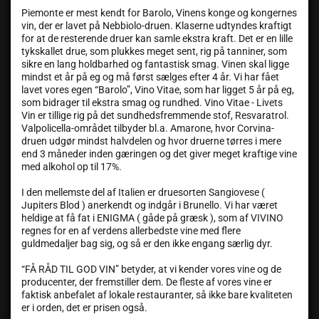
Piemonte er mest kendt for Barolo, Vinens konge og kongernes
vin, der er lavet på Nebbiolo-druen. Klaserne udtyndes kraftigt
for at de resterende druer kan samle ekstra kraft. Det er en lille
tykskallet drue, som plukkes meget sent, rig på tanniner, som
sikre en lang holdbarhed og fantastisk smag. Vinen skal ligge
mindst et år på eg og må først sælges efter 4 år. Vi har fået
lavet vores egen “Barolo”, Vino Vitae, som har ligget 5 år på eg,
som bidrager til ekstra smag og rundhed. Vino Vitae - Livets
Vin er tillige rig på det sundhedsfremmende stof, Resvaratrol.
Valpolicella-området tilbyder bl.a. Amarone, hvor Corvina-
druen udgør mindst halvdelen og hvor druerne tørres i mere
end 3 måneder inden gæringen og det giver meget kraftige vine
med alkohol op til 17%.
I den mellemste del af Italien er druesorten Sangiovese (
Jupiters Blod ) anerkendt og indgår i Brunello. Vi har været
heldige at få fat i ENIGMA ( gåde på græsk ), som af VIVINO
regnes for en af verdens allerbedste vine med flere
guldmedaljer bag sig, og så er den ikke engang særlig dyr.
“FÅ RÅD TIL GOD VIN” betyder, at vi kender vores vine og de
producenter, der fremstiller dem. De fleste af vores vine er
faktisk anbefalet af lokale restauranter, så ikke bare kvaliteten
er i orden, det er prisen også.