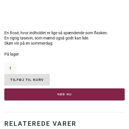
En Rosé, hvor indholdet er lige så spændende som flasken.
En rigtig tøsevin, som mænd også godt kan lide.
Skøn vin på en sommerdag.
På lager
Aldegheri,
Zaleo
Rosé
Rosato
TILFØJ TIL KURV
Verona
2020,
KØB NU
12
%
antal
RELATEREDE VARER