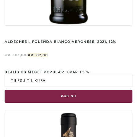
ALDEGHERI, FOLENDA BIANCO VERONESE, 2021, 12%
DEN
DEN
KR.
103,00
KR.
87,00
OPRINDELIGE
AKTUELLE
PRIS
PRIS
VAR:
ER:
DEJLIG OG MEGET POPULÆR. SPAR 15 %
KR. 103,00.
KR. 87,00.
TILFØJ TIL KURV
KØB NU