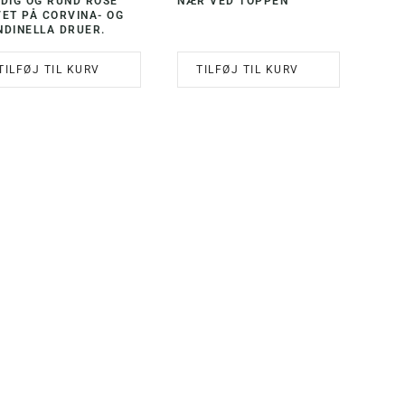
LDIG OG RUND ROSÉ
NÆR VED TOPPEN
VET PÅ CORVINA- OG
NDINELLA DRUER.
TILFØJ TIL KURV
TILFØJ TIL KURV