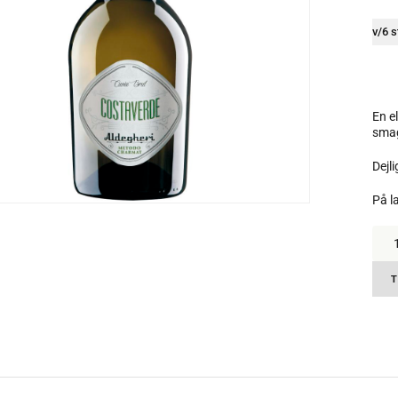
v/6 s
En e
sma
Dejl
På l
Alde
Cost
Spu
Brut,
T
11%
anta