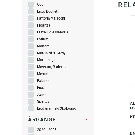
REL
Coali
Enzo Boglietti
Fattoria Valacchi
Fidanza
Fratelli Alessandria
Latium
Manara
Marchesi di Gresy
Martinenga
Massara, Burlotto
Meroni
Rabino
Rigo
Zanoni
Spiritus
A
DO
Biodynamisk/Økologisk
KR
ÅRGANGE
-
2020 - 2025
E