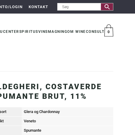
NTO/LOGIN
KONTAKT
UCENTER
SPIRITUS
VINSMAGNING
OM WINECONSULT
0
VARER
LDEGHERI, COSTAVERDE
PUMANTE BRUT, 11%
sort
Glera og Chardonnay
ikt
Veneto
Spumante