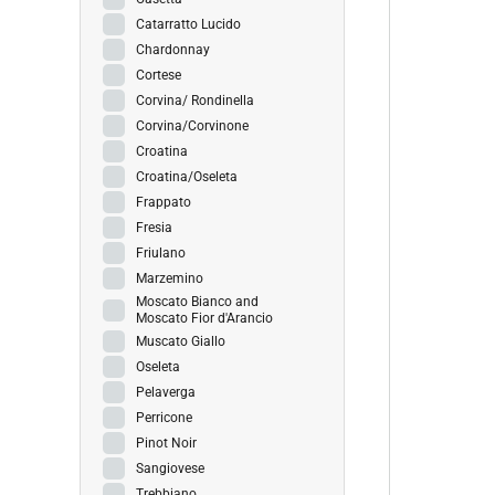
Catarratto Lucido
Chardonnay
Cortese
Corvina/ Rondinella
Corvina/Corvinone
Croatina
Croatina/Oseleta
Frappato
Fresia
Friulano
Marzemino
Moscato Bianco and
Moscato Fior d'Arancio
Muscato Giallo
Oseleta
Pelaverga
Perricone
Pinot Noir
Sangiovese
Trebbiano