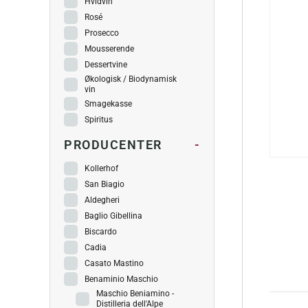
Hvidvin
Rosé
Prosecco
Mousserende
Dessertvine
Økologisk / Biodynamisk
vin
Smagekasse
Spiritus
PRODUCENTER
-
Kollerhof
San Biagio
Aldegheri
Baglio Gibellina
Biscardo
Cadia
Casato Mastino
Benaminio Maschio
Maschio Beniamino -
Distilleria dell'Alpe