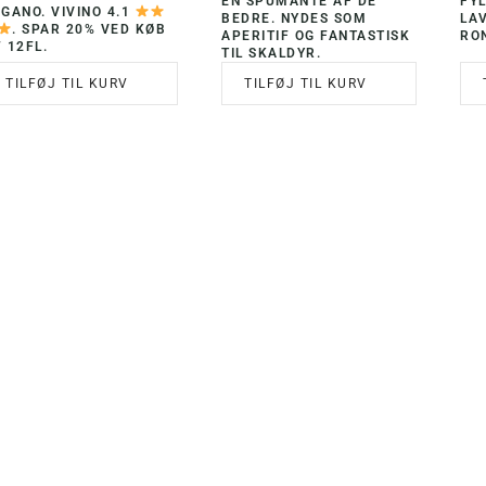
EN SPUMANTE AF DE
FY
GANO. VIVINO 4.1
BEDRE. NYDES SOM
LA
. SPAR 20% VED KØB
APERITIF OG FANTASTISK
RO
 12FL.
TIL SKALDYR.
TILFØJ TIL KURV
TILFØJ TIL KURV