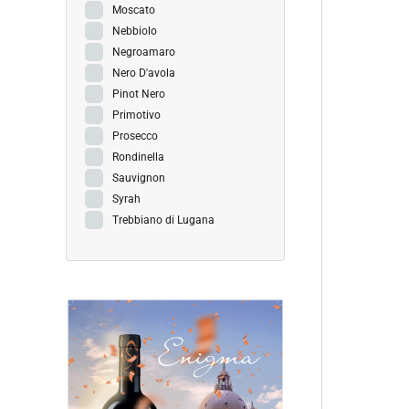
Moscato
Nebbiolo
Negroamaro
Nero D'avola
Pinot Nero
Primotivo
Prosecco
Rondinella
Sauvignon
Syrah
Trebbiano di Lugana