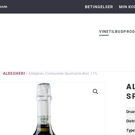
BETINGELSER
MIN KO
NMARK
VINE
TILBUD
PROD
/
ALDEGHERI
/ Aldegheri, Costaverde Spumante Brut, 11%
A
S
Drue
Distr
Type