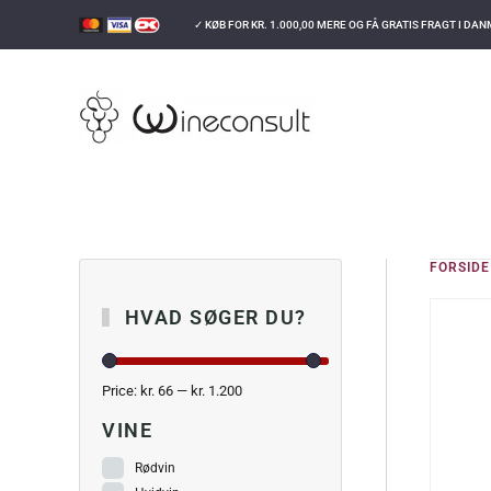
✓ KØB FOR
KR.
1.000,00
MERE OG FÅ GRATIS FRAGT I DA
GÅ TIL HOVEDINDHOLD
FORSIDE
HVAD SØGER DU?
Price:
kr. 66
—
kr. 1.200
VINE
Rødvin