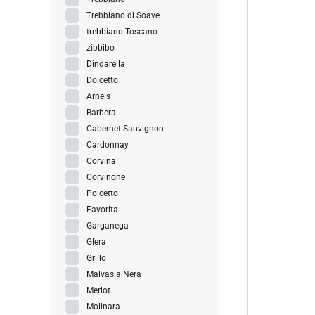
Trebbiano di Soave
trebbiano Toscano
zibbibo
Dindarella
Dolcetto
Arneis
Barbera
Cabernet Sauvignon
Cardonnay
Corvina
Corvinone
Polcetto
Favorita
Garganega
Glera
Grillo
Malvasia Nera
Merlot
Molinara