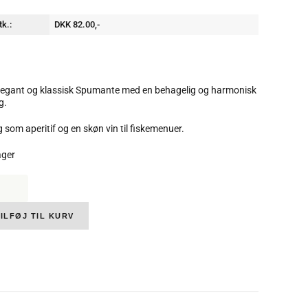
tk.:
DKK 82.00,-
legant og klassisk Spumante med en behagelig og harmonisk
g.
ig som aperitif og en skøn vin til fiskemenuer.
ager
gheri,
averde
mante
ILFØJ TIL KURV
l