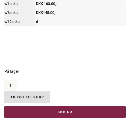
v/1 stk.:
DKK 163.00,-
v/6 stk.:
DKK145.00,-
v/12 stk.:
d
På lager
Cadia,
Barbera
d’Alba
Superiore
TILFØJ TIL KURV
Palazzotto
DOC,
KØB NU
2022
antal