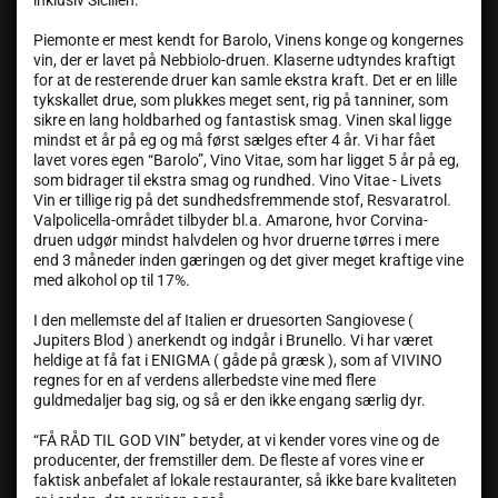
inklusiv Sicilien.
Piemonte er mest kendt for Barolo, Vinens konge og kongernes
vin, der er lavet på Nebbiolo-druen. Klaserne udtyndes kraftigt
for at de resterende druer kan samle ekstra kraft. Det er en lille
tykskallet drue, som plukkes meget sent, rig på tanniner, som
sikre en lang holdbarhed og fantastisk smag. Vinen skal ligge
mindst et år på eg og må først sælges efter 4 år. Vi har fået
lavet vores egen “Barolo”, Vino Vitae, som har ligget 5 år på eg,
som bidrager til ekstra smag og rundhed. Vino Vitae - Livets
Vin er tillige rig på det sundhedsfremmende stof, Resvaratrol.
Valpolicella-området tilbyder bl.a. Amarone, hvor Corvina-
druen udgør mindst halvdelen og hvor druerne tørres i mere
end 3 måneder inden gæringen og det giver meget kraftige vine
med alkohol op til 17%.
I den mellemste del af Italien er druesorten Sangiovese (
Jupiters Blod ) anerkendt og indgår i Brunello. Vi har været
heldige at få fat i ENIGMA ( gåde på græsk ), som af VIVINO
regnes for en af verdens allerbedste vine med flere
guldmedaljer bag sig, og så er den ikke engang særlig dyr.
“FÅ RÅD TIL GOD VIN” betyder, at vi kender vores vine og de
producenter, der fremstiller dem. De fleste af vores vine er
faktisk anbefalet af lokale restauranter, så ikke bare kvaliteten