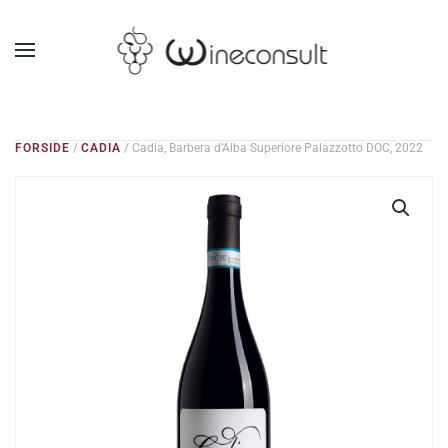
GÅ TIL HOVEDINDHOLD
FORSIDE
/
CADIA
/ Cadia, Barbera d’Alba Superiore Palazzotto DOC, 2022