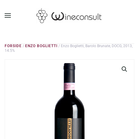
GÅ TIL HOVEDINDHOLD
FORSIDE
/
ENZO BOGLIETTI
/ Enzo Boglietti, Barolo Brunate, DOCG, 2013,
14.5%