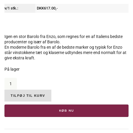
v/1 stk.:
DKK617.00,-
Igen en stor Barolo fra Enzo, som regnes for en af Italiens bedste
producenter og især af Barolo.
En moderne Barolo fra en af de bedste marker og typisk for Enzo
står vinstokkene tæt og klaserne udtyndes mere end normalt for at
give ekstra kraft.
På lager
Enzo
Boglietti,
Barolo
Brunate,
TILFØJ TIL KURV
DOCG,
2013,
KØB NU
14.5%
antal