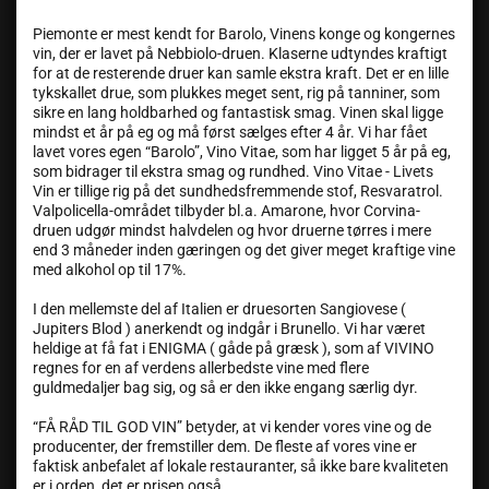
Piemonte er mest kendt for Barolo, Vinens konge og kongernes
vin, der er lavet på Nebbiolo-druen. Klaserne udtyndes kraftigt
for at de resterende druer kan samle ekstra kraft. Det er en lille
tykskallet drue, som plukkes meget sent, rig på tanniner, som
sikre en lang holdbarhed og fantastisk smag. Vinen skal ligge
mindst et år på eg og må først sælges efter 4 år. Vi har fået
lavet vores egen “Barolo”, Vino Vitae, som har ligget 5 år på eg,
som bidrager til ekstra smag og rundhed. Vino Vitae - Livets
Vin er tillige rig på det sundhedsfremmende stof, Resvaratrol.
Valpolicella-området tilbyder bl.a. Amarone, hvor Corvina-
druen udgør mindst halvdelen og hvor druerne tørres i mere
end 3 måneder inden gæringen og det giver meget kraftige vine
med alkohol op til 17%.
I den mellemste del af Italien er druesorten Sangiovese (
Jupiters Blod ) anerkendt og indgår i Brunello. Vi har været
heldige at få fat i ENIGMA ( gåde på græsk ), som af VIVINO
regnes for en af verdens allerbedste vine med flere
guldmedaljer bag sig, og så er den ikke engang særlig dyr.
“FÅ RÅD TIL GOD VIN” betyder, at vi kender vores vine og de
producenter, der fremstiller dem. De fleste af vores vine er
faktisk anbefalet af lokale restauranter, så ikke bare kvaliteten
er i orden, det er prisen også.