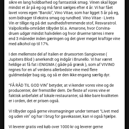
sikre en lang holdbarhed og fantastisk smag. Vinen skal ligge
mindst et år på eg og må først sælges efter 4 år. Vi har fået
lavet vores egen “Barolo”, Vino Vitae, som har ligget 5 år på eg,
som bidrager til ekstra smag og rundhed. Vino Vitae - Livets
Vin er tillige rig på det sundhedsfremmende stof, Resvaratrol.
Valpolicella-området tilbyder bl.a. Amarone, hvor Corvina-
druen udgør mindst halvdelen og hvor druerne tørres i mere
end 3 måneder inden gæringen og det giver meget kraftige vine
med alkohol op til 17%.
I den mellemste del af Italien er druesorten Sangiovese (
Jupiters Blod ) anerkendt og indgår i Brunello. Vi har været
heldige at få fat i ENIGMA ( gåde på græsk ), som af VIVINO
regnes for en af verdens allerbedste vine med flere
guldmedaljer bag sig, og så er den ikke engang særlig dyr.
“FÅ RÅD TIL GOD VIN” betyder, at vi kender vores vine og de
producenter, der fremstiller dem. De fleste af vores vine er
faktisk anbefalet af lokale restauranter, så ikke bare kvaliteten
er i orden, det er prisen også.
Vi tilbyder også gerne vinsmagninger under temaet “Livet med
og uden vin” og har I brug for gavekasser, kan vi også hjælpe.
Vi leverer gratis ved køb over 1000 kr og leverer gerne