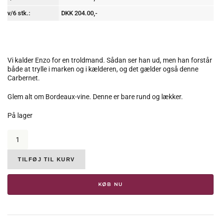
v/6 stk.:
DKK 204.00,-
Vi kalder Enzo for en troldmand. Sådan ser han ud, men han forstår
både at trylle i marken og i kælderen, og det gælder også denne
Carbernet.
Glem alt om Bordeaux-vine. Denne er bare rund og lækker.
På lager
Enzo
Boglietti,
Langhe
Cabernet,
TILFØJ TIL KURV
DOC,
2016,
KØB NU
15
%
antal