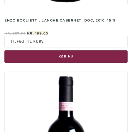
ENZO BOGLIETTI, LANGHE CABERNET, DOC, 2010, 15 %
DEN
DEN
KR.
227,00
KR.
199,00
OPRINDELIGE
AKTUELLE
TILFØJ TIL KURV
PRIS
PRIS
VAR:
ER:
KR. 227,00.
KR. 199,00.
KØB NU