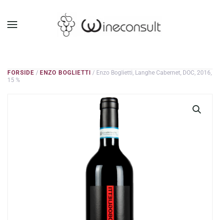
GÅ TIL HOVEDINDHOLD
FORSIDE
/
ENZO BOGLIETTI
/ Enzo Boglietti, Langhe Cabernet, DOC, 2016,
15 %