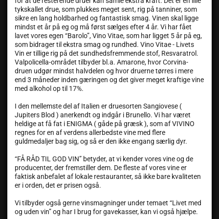
for at de resterende druer kan samle ekstra kraft. Det er en lille
tykskallet drue, som plukkes meget sent, rig på tanniner, som
sikre en lang holdbarhed og fantastisk smag. Vinen skal ligge
mindst et år på eg og må først sælges efter 4 år. Vi har fået
lavet vores egen “Barolo”, Vino Vitae, som har ligget 5 år på eg,
som bidrager til ekstra smag og rundhed. Vino Vitae - Livets
Vin er tillige rig på det sundhedsfremmende stof, Resvaratrol.
Valpolicella-området tilbyder bl.a. Amarone, hvor Corvina-
druen udgør mindst halvdelen og hvor druerne tørres i mere
end 3 måneder inden gæringen og det giver meget kraftige vine
med alkohol op til 17%.
I den mellemste del af Italien er druesorten Sangiovese (
Jupiters Blod ) anerkendt og indgår i Brunello. Vi har været
heldige at få fat i ENIGMA ( gåde på græsk ), som af VIVINO
regnes for en af verdens allerbedste vine med flere
guldmedaljer bag sig, og så er den ikke engang særlig dyr.
“FÅ RÅD TIL GOD VIN” betyder, at vi kender vores vine og de
producenter, der fremstiller dem. De fleste af vores vine er
faktisk anbefalet af lokale restauranter, så ikke bare kvaliteten
er i orden, det er prisen også.
Vi tilbyder også gerne vinsmagninger under temaet “Livet med
og uden vin” og har I brug for gavekasser, kan vi også hjælpe.