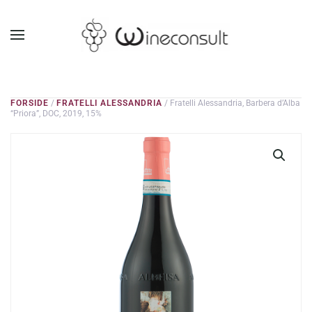
GÅ TIL HOVEDINDHOLD
FORSIDE
/
FRATELLI ALESSANDRIA
/ Fratelli Alessandria, Barbera d’Alba
“Priora”, DOC, 2019, 15%