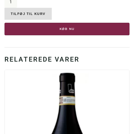
Alessandria,
Barolo
San
TILFØJ TIL KURV
Lorenzo,
2021,
KØB NU
14,5%
antal
RELATEREDE VARER