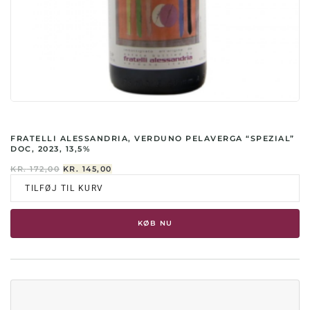
FRATELLI ALESSANDRIA, VERDUNO PELAVERGA “SPEZIAL”
DOC, 2023, 13,5%
DEN
DEN
KR.
172,00
KR.
145,00
OPRINDELIGE
AKTUELLE
TILFØJ TIL KURV
PRIS
PRIS
VAR:
ER:
KR. 172,00.
KR. 145,00.
KØB NU