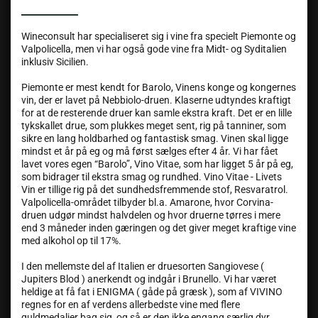
Wineconsult har specialiseret sig i vine fra specielt Piemonte og
Valpolicella, men vi har også gode vine fra Midt- og Syditalien
inklusiv Sicilien.
Piemonte er mest kendt for Barolo, Vinens konge og kongernes
vin, der er lavet på Nebbiolo-druen. Klaserne udtyndes kraftigt
for at de resterende druer kan samle ekstra kraft. Det er en lille
tykskallet drue, som plukkes meget sent, rig på tanniner, som
sikre en lang holdbarhed og fantastisk smag. Vinen skal ligge
mindst et år på eg og må først sælges efter 4 år. Vi har fået
lavet vores egen “Barolo”, Vino Vitae, som har ligget 5 år på eg,
som bidrager til ekstra smag og rundhed. Vino Vitae - Livets
Vin er tillige rig på det sundhedsfremmende stof, Resvaratrol.
Valpolicella-området tilbyder bl.a. Amarone, hvor Corvina-
druen udgør mindst halvdelen og hvor druerne tørres i mere
end 3 måneder inden gæringen og det giver meget kraftige vine
med alkohol op til 17%.
I den mellemste del af Italien er druesorten Sangiovese (
Jupiters Blod ) anerkendt og indgår i Brunello. Vi har været
heldige at få fat i ENIGMA ( gåde på græsk ), som af VIVINO
regnes for en af verdens allerbedste vine med flere
guldmedaljer bag sig, og så er den ikke engang særlig dyr.