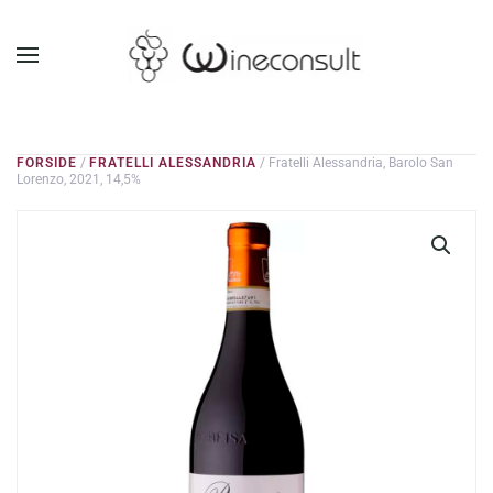
GÅ TIL HOVEDINDHOLD
FORSIDE
/
FRATELLI ALESSANDRIA
/ Fratelli Alessandria, Barolo San
Lorenzo, 2021, 14,5%