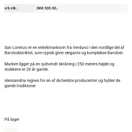
v/6 stk.:
DKK 535.00,-
San Lorenzo er en enkeltmarksvin fra Verduno i den nordlige del af
Barolodistriktet, som typisk giver elegante og komplekse Baroloer.
Marken ligger på en sydvendt skråning i 250 meters højde og
stokkene er 20 år gamle.
Alessandria regnes for en af de bedste producenter og hylder de
gamle traditioner.
På lager
Fratelli