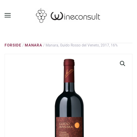
GÅ TIL HOVEDINDHOLD
FORSIDE
/
MANARA
/ Manara, Guido Rosso del Veneto, 2017, 16%