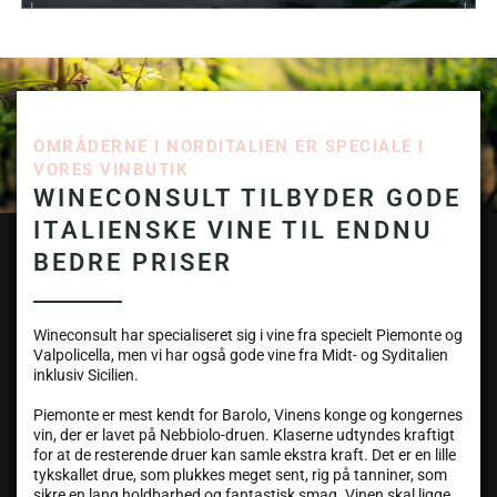
OMRÅDERNE I NORDITALIEN ER SPECIALE I
VORES VINBUTIK
WINECONSULT TILBYDER GODE
ITALIENSKE VINE TIL ENDNU
BEDRE PRISER
Wineconsult har specialiseret sig i vine fra specielt Piemonte og
Valpolicella, men vi har også gode vine fra Midt- og Syditalien
inklusiv Sicilien.
Piemonte er mest kendt for Barolo, Vinens konge og kongernes
vin, der er lavet på Nebbiolo-druen. Klaserne udtyndes kraftigt
for at de resterende druer kan samle ekstra kraft. Det er en lille
tykskallet drue, som plukkes meget sent, rig på tanniner, som
sikre en lang holdbarhed og fantastisk smag. Vinen skal ligge