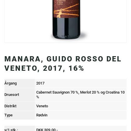
MANARA, GUIDO ROSSO DEL
VENETO, 2017, 16%
Årgang
2017
Cabernet Sauvignon 70 %, Merlot 20 % og Croatina 10
Druesort
%
Distrikt
Veneto
Type
Rødvin
v/1 stk.:
DKK 309.00,-