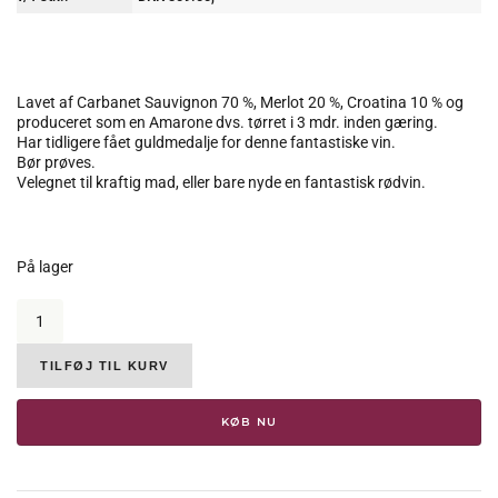
Lavet af Carbanet Sauvignon 70 %, Merlot 20 %, Croatina 10 % og
produceret som en Amarone dvs. tørret i 3 mdr. inden gæring.
Har tidligere fået guldmedalje for denne fantastiske vin.
Bør prøves.
Velegnet til kraftig mad, eller bare nyde en fantastisk rødvin.
På lager
Manara,
Guido
Rosso
del
TILFØJ TIL KURV
Veneto,
2017,
KØB NU
16%
antal