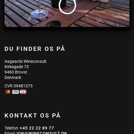
DU FINDER OS PÅ
Aagaards Wineconsult
Kirkegade 73
9460 Brovst
Denmark
CVR 39481375
KONTAKT OS PÅ
Telefon:
+45 22 22 89 77
Email:
VIN@WINECONSULT.DK