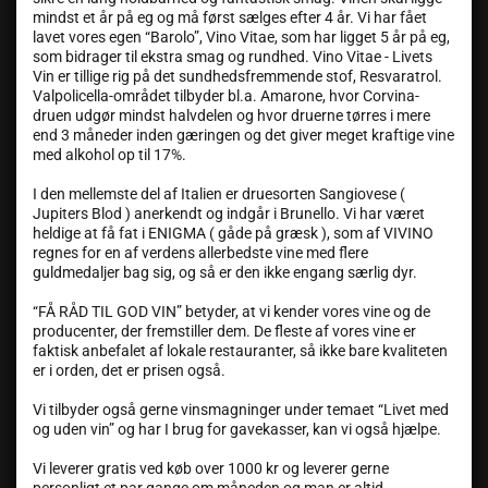
mindst et år på eg og må først sælges efter 4 år. Vi har fået
lavet vores egen “Barolo”, Vino Vitae, som har ligget 5 år på eg,
som bidrager til ekstra smag og rundhed. Vino Vitae - Livets
Vin er tillige rig på det sundhedsfremmende stof, Resvaratrol.
Valpolicella-området tilbyder bl.a. Amarone, hvor Corvina-
druen udgør mindst halvdelen og hvor druerne tørres i mere
end 3 måneder inden gæringen og det giver meget kraftige vine
med alkohol op til 17%.
I den mellemste del af Italien er druesorten Sangiovese (
Jupiters Blod ) anerkendt og indgår i Brunello. Vi har været
heldige at få fat i ENIGMA ( gåde på græsk ), som af VIVINO
regnes for en af verdens allerbedste vine med flere
guldmedaljer bag sig, og så er den ikke engang særlig dyr.
“FÅ RÅD TIL GOD VIN” betyder, at vi kender vores vine og de
producenter, der fremstiller dem. De fleste af vores vine er
faktisk anbefalet af lokale restauranter, så ikke bare kvaliteten
er i orden, det er prisen også.
Vi tilbyder også gerne vinsmagninger under temaet “Livet med
og uden vin” og har I brug for gavekasser, kan vi også hjælpe.
Vi leverer gratis ved køb over 1000 kr og leverer gerne