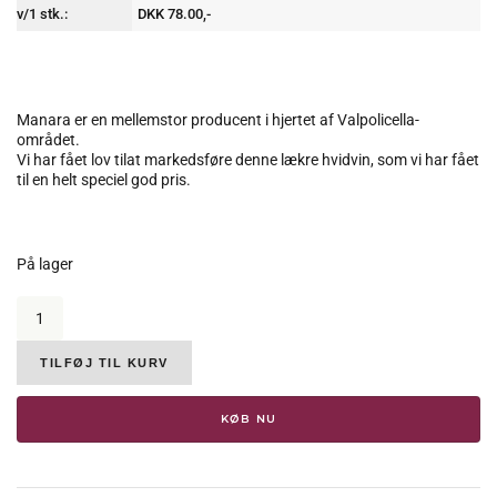
v/1 stk.:
DKK 78.00,-
Manara er en mellemstor producent i hjertet af Valpolicella-
området.
Vi har fået lov tilat markedsføre denne lækre hvidvin, som vi har fået
til en helt speciel god pris.
På lager
Manara,
Le
Busete
Garganega
TILFØJ TIL KURV
Veneto,
2017,
KØB NU
12.5%
antal