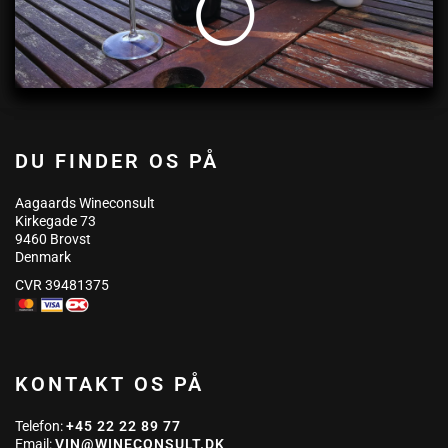
DU FINDER OS PÅ
Aagaards Wineconsult
Kirkegade 73
9460 Brovst
Denmark
CVR 39481375
KONTAKT OS PÅ
Telefon:
+45 22 22 89 77
Email:
VIN@WINECONSULT.DK