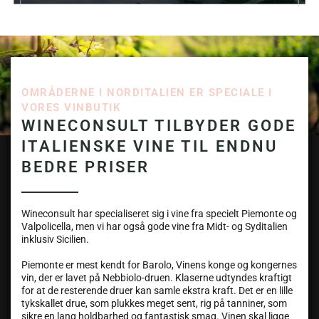
OMRÅDERNE I NORDITALIEN ER SPECIALE I
VORES VINBUTIK
WINECONSULT TILBYDER GODE
ITALIENSKE VINE TIL ENDNU
BEDRE PRISER
Wineconsult har specialiseret sig i vine fra specielt Piemonte og
Valpolicella, men vi har også gode vine fra Midt- og Syditalien
inklusiv Sicilien.
Piemonte er mest kendt for Barolo, Vinens konge og kongernes
vin, der er lavet på Nebbiolo-druen. Klaserne udtyndes kraftigt
for at de resterende druer kan samle ekstra kraft. Det er en lille
tykskallet drue, som plukkes meget sent, rig på tanniner, som
sikre en lang holdbarhed og fantastisk smag. Vinen skal ligge