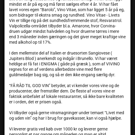
mindst et år på eg og må først sælges efter 4 år. Vi har fået
lavet vores egen “Barolo”, Vino Vitae, som har ligget 5 år på eg,
som bidrager til ekstra smag og rundhed. Vino Vitae - Livets
Vin er tillige rig på det sundhedsfremmende stof, Resvaratrol.
Valpolicella-området tilbyder bl.a. Amarone, hvor Corvina-
druen udgør mindst halvdelen og hvor druerne tørres i mere
end 3 måneder inden gæringen og det giver meget kraftige vine
med alkohol op til 17%.
I den mellemste del af Italien er druesorten Sangiovese (
Jupiters Blod ) anerkendt og indgår i Brunello. Vi har været
heldige at få fat i ENIGMA ( gåde på græsk ), som af VIVINO
regnes for en af verdens allerbedste vine med flere
guldmedaljer bag sig, og så er den ikke engang særlig dyr.
“FÅ RÅD TIL GOD VIN” betyder, at vi kender vores vine og de
producenter, der fremstiller dem. De fleste af vores vine er
faktisk anbefalet af lokale restauranter, så ikke bare kvaliteten
er i orden, det er prisen også.
Vi tilbyder også gerne vinsmagninger under temaet “Livet med
og uden vin” og har I brug for gavekasser, kan vi også hjælpe.
Vi leverer gratis ved køb over 1000 kr og leverer gerne
personligt et par gange om måneden og man er altid