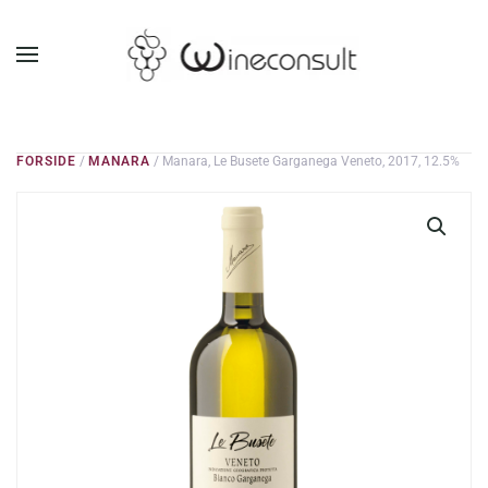
GÅ TIL HOVEDINDHOLD
FORSIDE
/
MANARA
/ Manara, Le Busete Garganega Veneto, 2017, 12.5%