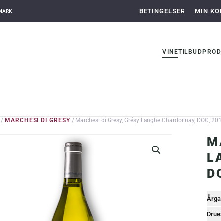
BETINGELSER
MIN KO
NMARK
VINE
TILBUD
PROD
/
MARCHESI DI GRESY
/ Marchesi di Gresy, Grésy Langhe Chardonnay, DOC, 20
M
L
D
Årga
Drue