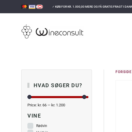
✓ KØB FOR
KR.
1.000,00
MERE OG FÅ GRATIS FRAGT I DA
GÅ TIL HOVEDINDHOLD
FORSIDE
HVAD SØGER DU?
Price:
kr. 66
—
kr. 1.200
VINE
Rødvin