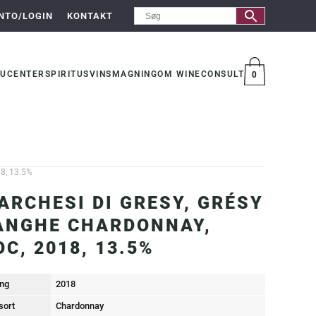
NTO/LOGIN
KONTAKT
UCENTER
SPIRITUS
VINSMAGNING
OM WINECONSULT
0
VARER
18, 13.5%
ARCHESI DI GRESY, GRÉSY
ANGHE CHARDONNAY,
OC, 2018, 13.5%
ng
2018
sort
Chardonnay