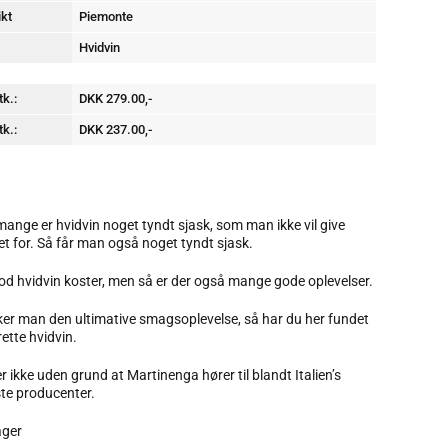
ikt
Piemonte
Hvidvin
tk.:
DKK 279.00,-
tk.:
DKK 237.00,-
mange er hvidvin noget tyndt sjask, som man ikke vil give
t for. Så får man også noget tyndt sjask.
od hvidvin koster, men så er der også mange gode oplevelser.
er man den ultimative smagsoplevelse, så har du her fundet
rette hvidvin.
er ikke uden grund at Martinenga hører til blandt Italien’s
te producenter.
ager