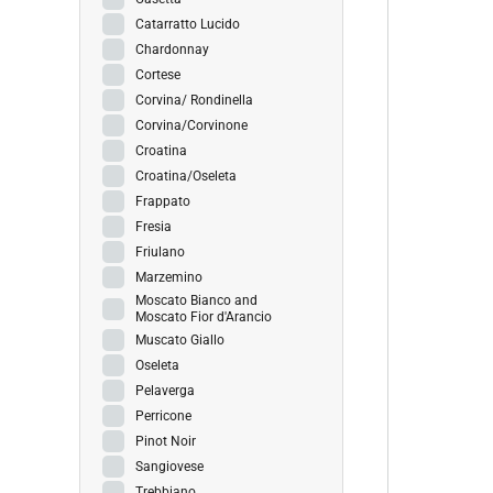
Catarratto Lucido
Chardonnay
Cortese
Corvina/ Rondinella
Corvina/Corvinone
Croatina
Croatina/Oseleta
Frappato
Fresia
Friulano
Marzemino
Moscato Bianco and
Moscato Fior d'Arancio
Muscato Giallo
Oseleta
Pelaverga
Perricone
Pinot Noir
Sangiovese
Trebbiano