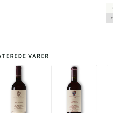
Marc
di
Gres
Grés
T
Lan
Char
DOC
2018
13.
anta
ATEREDE VARER