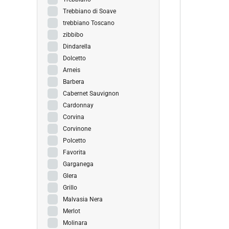
Trebbiano di Soave
trebbiano Toscano
zibbibo
Dindarella
Dolcetto
Arneis
Barbera
Cabernet Sauvignon
Cardonnay
Corvina
Corvinone
Polcetto
Favorita
Garganega
Glera
Grillo
Malvasia Nera
Merlot
Molinara