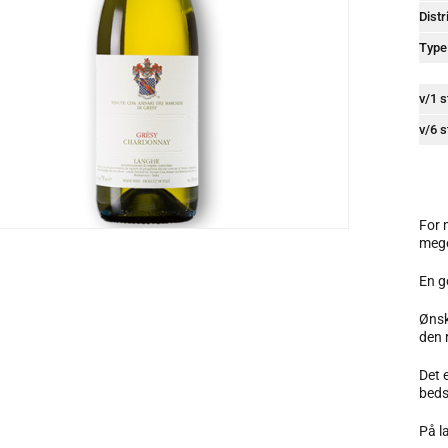
Distr
Type
v/1 s
v/6 s
For 
mege
En g
Ønsk
den 
Det 
beds
På l