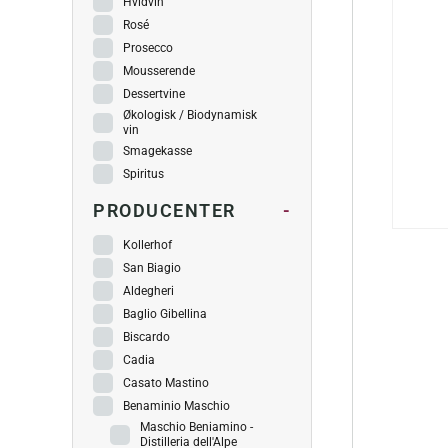
Hvidvin
Rosé
Prosecco
Mousserende
Dessertvine
Økologisk / Biodynamisk
vin
Smagekasse
Spiritus
PRODUCENTER
-
Kollerhof
San Biagio
Aldegheri
Baglio Gibellina
Biscardo
Cadia
Casato Mastino
Benaminio Maschio
Maschio Beniamino -
Distilleria dell'Alpe