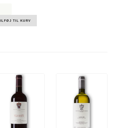
hesi
y,
y
ILFØJ TIL KURV
ghe
donnay,
,
,
5%
l