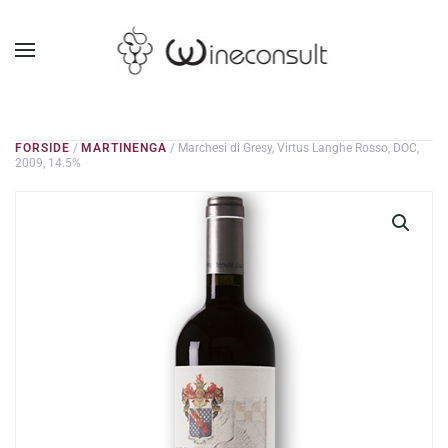
GÅ TIL HOVEDINDHOLD
FORSIDE
/
MARTINENGA
/ Marchesi di Gresy, Virtus Langhe Rosso, DOC,
2009, 14.5%