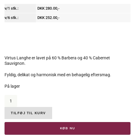
v/1 stk.:
DKK 280.00,-
v/6 stk.:
DKK 252.00,-
Virtus Langhe er lavet på 60 % Barbera og 40 % Cabernet
Sauvignon.
Fyldig, delikat og harmonisk med en behagelig eftersmag.
På lager
Marchesi
di
Gresy,
Virtus
TILFØJ TIL KURV
Langhe
Rosso,
KØB NU
DOC,