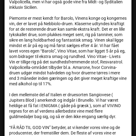
Valpolicella, men vi har også gode vine fra Midt- og Syditalien
inklusiv Sicilien.
Piemonte er mest kendt for Barolo, Vinens konge og kongernes
vin, der er lavet på Nebbiolo-druen. Klaserne udtyndes kraftigt
for at de resterende druer kan samle ekstra kraft. Det er en lille
tykskallet drue, som plukkes meget sent, rig på tanniner, som
sikre en lang holdbarhed og fantastisk smag. Vinen skal ligge
mindst et år på eg og må først sælges efter 4 år. Vi har fået
lavet vores egen “Barolo”, Vino Vitae, som har ligget 5 år på eg,
som bidrager til ekstra smag og rundhed. Vino Vitae - Livets
Vin er tillige rig på det sundhedsfremmende stof, Resvaratrol.
Valpolicella-området tilbyder bl.a. Amarone, hvor Corvina-
druen udgør mindst halvdelen og hvor druerne tørres i mere
end 3 måneder inden gæringen og det giver meget kraftige vine
med alkohol op til 17%.
I den mellemste del af Italien er druesorten Sangiovese (
Jupiters Blod ) anerkendt og indgår i Brunello. Vi har været
heldige at få fat i ENIGMA ( gåde på græsk ), som af VIVINO
regnes for en af verdens allerbedste vine med flere
guldmedaljer bag sig, og så er den ikke engang særlig dyr.
“FÅ RÅD TIL GOD VIN” betyder, at vi kender vores vine og de
producenter, der fremstiller dem. De fleste af vores vine er