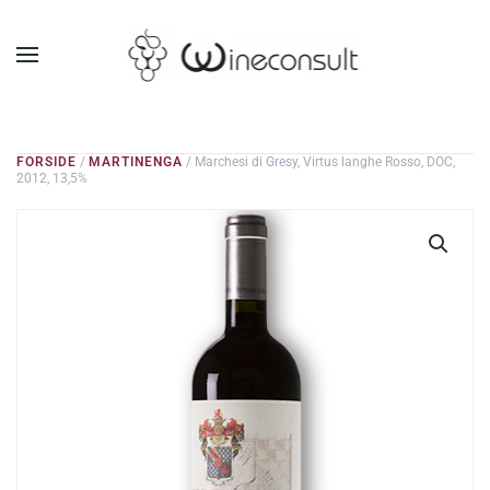
GÅ TIL HOVEDINDHOLD
FORSIDE
/
MARTINENGA
/ Marchesi di Gresy, Virtus langhe Rosso, DOC,
2012, 13,5%