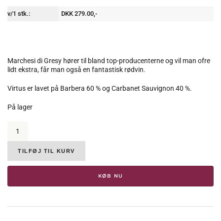
v/1 stk.:
DKK 279.00,-
Marchesi di Gresy hører til bland top-producenterne og vil man ofre
lidt ekstra, får man også en fantastisk rødvin.
Virtus er lavet på Barbera 60 % og Carbanet Sauvignon 40 %.
På lager
Marchesi
di
Gresy,
Virtus
TILFØJ TIL KURV
langhe
Rosso,
KØB NU
DOC,
2012,
13,5%
antal