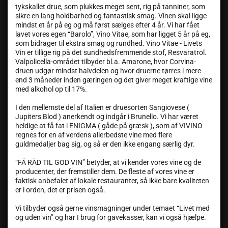
tykskallet drue, som plukkes meget sent, rig på tanniner, som
sikre en lang holdbarhed og fantastisk smag. Vinen skal ligge
mindst et år på eg og må først sælges efter 4 år. Vi har fået
lavet vores egen “Barolo”, Vino Vitae, som har ligget 5 år på eg,
som bidrager til ekstra smag og rundhed. Vino Vitae - Livets
Vin er tillige rig på det sundhedsfremmende stof, Resvaratrol.
Valpolicella-området tilbyder bl.a. Amarone, hvor Corvina-
druen udgør mindst halvdelen og hvor druerne tørres i mere
end 3 måneder inden gæringen og det giver meget kraftige vine
med alkohol op til 17%.
I den mellemste del af Italien er druesorten Sangiovese (
Jupiters Blod ) anerkendt og indgår i Brunello. Vi har været
heldige at få fat i ENIGMA ( gåde på græsk ), som af VIVINO
regnes for en af verdens allerbedste vine med flere
guldmedaljer bag sig, og så er den ikke engang særlig dyr.
“FÅ RÅD TIL GOD VIN” betyder, at vi kender vores vine og de
producenter, der fremstiller dem. De fleste af vores vine er
faktisk anbefalet af lokale restauranter, så ikke bare kvaliteten
er i orden, det er prisen også.
Vi tilbyder også gerne vinsmagninger under temaet “Livet med
og uden vin” og har I brug for gavekasser, kan vi også hjælpe.