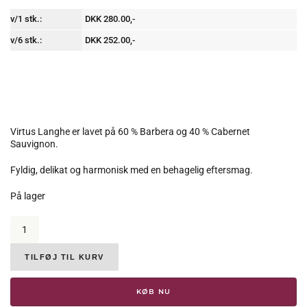
v/1 stk.:
DKK 280.00,-
v/6 stk.:
DKK 252.00,-
Virtus Langhe er lavet på 60 % Barbera og 40 % Cabernet
Sauvignon.
Fyldig, delikat og harmonisk med en behagelig eftersmag.
På lager
Marchesi
di
Gresy,
Virtus
TILFØJ TIL KURV
Langhe
Rosso,
KØB NU
DOC,