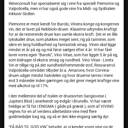
Wineconsult har specialiseret sig i vine fra specielt Piemonte og
Valpolicella, men vi har også gode vine fra Midt- og Syditalien
inklusiv Sicilien.
Piemonte er mest kendt for Barolo, Vinens konge og kongernes
vin, der er lavet på Nebbiolo-druen. Klaserne udtyndes kraftigt
for at de resterende druer kan samle ekstra kraft. Det er en lille
tykskallet drue, som plukkes meget sent, rig på tanniner, som
sikre en lang holdbarhed og fantastisk smag. Vinen skal ligge
mindst et år på eg og må først sælges efter 4 år. Vi har fået
lavet vores egen “Barolo”, Vino Vitae, som har ligget 5 år på eg,
som bidrager til ekstra smag og rundhed. Vino Vitae - Livets
Vin er tillige rig på det sundhedsfremmende stof, Resvaratrol.
Valpolicella-området tilbyder bl.a. Amarone, hvor Corvina-
druen udgør mindst halvdelen og hvor druerne tørres i mere
end 3 måneder inden gæringen og det giver meget kraftige vine
med alkohol op til 17%.
I den mellemste del af Italien er druesorten Sangiovese (
Jupiters Blod ) anerkendt og indgår i Brunello. Vi har været
heldige at få fat i ENIGMA ( gåde på græsk ), som af VIVINO
regnes for en af verdens allerbedste vine med flere
guldmedaljer bag sig, og så er den ikke engang særlig dyr.
“FÅ RÅD TIL GOD VIN” betyder, at vi kender vores vine og de