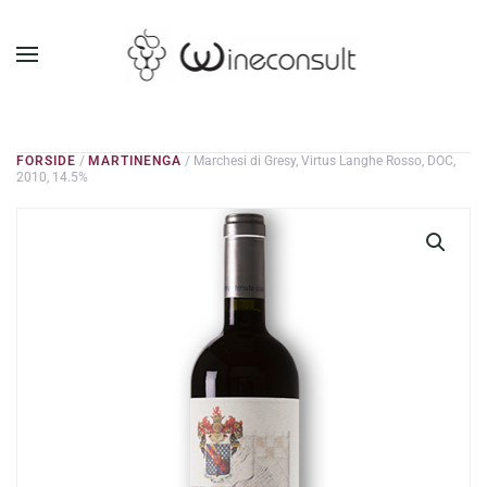
GÅ TIL HOVEDINDHOLD
FORSIDE
/
MARTINENGA
/ Marchesi di Gresy, Virtus Langhe Rosso, DOC,
2010, 14.5%