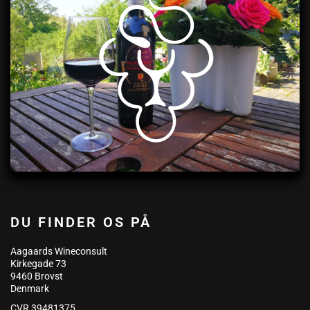
DU FINDER OS PÅ
Aagaards Wineconsult
Kirkegade 73
9460 Brovst
Denmark
CVR 39481375