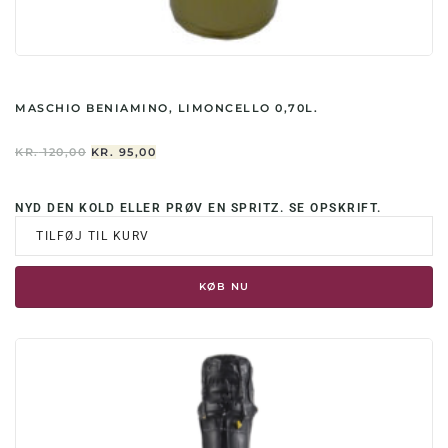
MASCHIO BENIAMINO, LIMONCELLO 0,70L.
DEN
DEN
KR.
120,00
KR.
95,00
OPRINDELIGE
AKTUELLE
PRIS
PRIS
VAR:
ER:
NYD DEN KOLD ELLER PRØV EN SPRITZ. SE OPSKRIFT.
KR. 120,00.
KR. 95,00.
TILFØJ TIL KURV
KØB NU