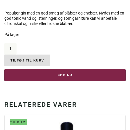
Populær gin med en god smag af blåbær og enebær. Nydes med en
god tonic vand og isterninger, og som garniture kan vi anbefale
citronskal og friske eller frosne blåbær.
På lager
Maschio
Beniamino,
Kapriol
Gin
TILFØJ TIL KURV
Mirtillo
41.7%,
KØB NU
0.70
liter
antal
RELATEREDE VARER
TILBUD!