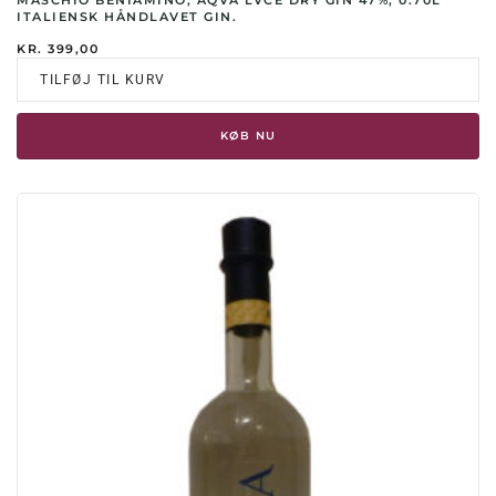
MASCHIO BENIAMINO, AQVA LVCE DRY GIN 47%, 0.70L
ITALIENSK HÅNDLAVET GIN.
KR.
399,00
TILFØJ TIL KURV
KØB NU