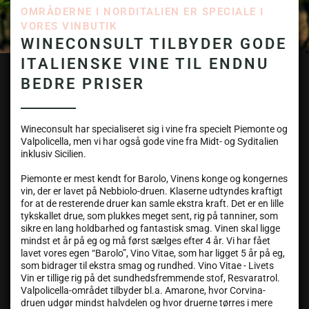
OMRÅDERNE I NORDITALIEN ER SPECIALE I
VORES VINBUTIK
WINECONSULT TILBYDER GODE
ITALIENSKE VINE TIL ENDNU
BEDRE PRISER
Wineconsult har specialiseret sig i vine fra specielt Piemonte og
Valpolicella, men vi har også gode vine fra Midt- og Syditalien
inklusiv Sicilien.
Piemonte er mest kendt for Barolo, Vinens konge og kongernes
vin, der er lavet på Nebbiolo-druen. Klaserne udtyndes kraftigt
for at de resterende druer kan samle ekstra kraft. Det er en lille
tykskallet drue, som plukkes meget sent, rig på tanniner, som
sikre en lang holdbarhed og fantastisk smag. Vinen skal ligge
mindst et år på eg og må først sælges efter 4 år. Vi har fået
lavet vores egen “Barolo”, Vino Vitae, som har ligget 5 år på eg,
som bidrager til ekstra smag og rundhed. Vino Vitae - Livets
Vin er tillige rig på det sundhedsfremmende stof, Resvaratrol.
Valpolicella-området tilbyder bl.a. Amarone, hvor Corvina-
druen udgør mindst halvdelen og hvor druerne tørres i mere