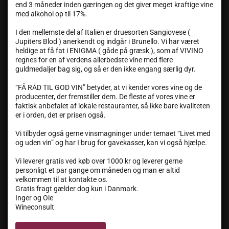
end 3 måneder inden gæringen og det giver meget kraftige vine
med alkohol op til 17%.
I den mellemste del af Italien er druesorten Sangiovese (
Jupiters Blod ) anerkendt og indgår i Brunello. Vi har været
heldige at få fat i ENIGMA ( gåde på græsk ), som af VIVINO
regnes for en af verdens allerbedste vine med flere
guldmedaljer bag sig, og så er den ikke engang særlig dyr.
“FÅ RÅD TIL GOD VIN” betyder, at vi kender vores vine og de
producenter, der fremstiller dem. De fleste af vores vine er
faktisk anbefalet af lokale restauranter, så ikke bare kvaliteten
er i orden, det er prisen også.
Vi tilbyder også gerne vinsmagninger under temaet “Livet med
og uden vin” og har I brug for gavekasser, kan vi også hjælpe.
Vi leverer gratis ved køb over 1000 kr og leverer gerne
personligt et par gange om måneden og man er altid
velkommen til at kontakte os.
Gratis fragt gælder dog kun i Danmark.
Inger og Ole
Wineconsult