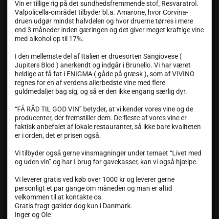
Vin er tillige rig på det sundhedsfremmende stof, Resvaratrol.
Valpolicella-området tilbyder bl.a. Amarone, hvor Corvina-
druen udgør mindst halvdelen og hvor druerne tørres i mere
end 3 måneder inden gæringen og det giver meget kraftige vine
med alkohol op til 17%.
I den mellemste del af Italien er druesorten Sangiovese (
Jupiters Blod ) anerkendt og indgår i Brunello. Vi har været
heldige at få fat i ENIGMA ( gåde på græsk ), som af VIVINO
regnes for en af verdens allerbedste vine med flere
guldmedaljer bag sig, og så er den ikke engang særlig dyr.
“FÅ RÅD TIL GOD VIN” betyder, at vi kender vores vine og de
producenter, der fremstiller dem. De fleste af vores vine er
faktisk anbefalet af lokale restauranter, så ikke bare kvaliteten
er i orden, det er prisen også.
Vi tilbyder også gerne vinsmagninger under temaet “Livet med
og uden vin” og har I brug for gavekasser, kan vi også hjælpe.
Vi leverer gratis ved køb over 1000 kr og leverer gerne
personligt et par gange om måneden og man er altid
velkommen til at kontakte os.
Gratis fragt gælder dog kun i Danmark.
Inger og Ole