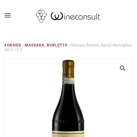
GÅ TIL HOVEDINDHOLD
FORSIDE
/
MASSARA, BURLOTTO
/ Massara Burlotto, Barolo Monvigliero,
2017, 15 %