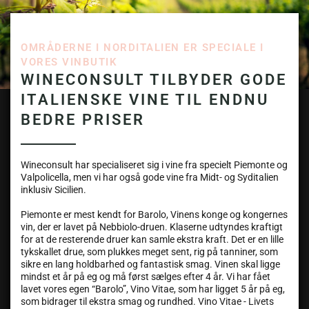
OMRÅDERNE I NORDITALIEN ER SPECIALE I
VORES VINBUTIK
WINECONSULT TILBYDER GODE
ITALIENSKE VINE TIL ENDNU
BEDRE PRISER
Wineconsult har specialiseret sig i vine fra specielt Piemonte og
Valpolicella, men vi har også gode vine fra Midt- og Syditalien
inklusiv Sicilien.
Piemonte er mest kendt for Barolo, Vinens konge og kongernes
vin, der er lavet på Nebbiolo-druen. Klaserne udtyndes kraftigt
for at de resterende druer kan samle ekstra kraft. Det er en lille
tykskallet drue, som plukkes meget sent, rig på tanniner, som
sikre en lang holdbarhed og fantastisk smag. Vinen skal ligge
mindst et år på eg og må først sælges efter 4 år. Vi har fået
lavet vores egen “Barolo”, Vino Vitae, som har ligget 5 år på eg,
som bidrager til ekstra smag og rundhed. Vino Vitae - Livets