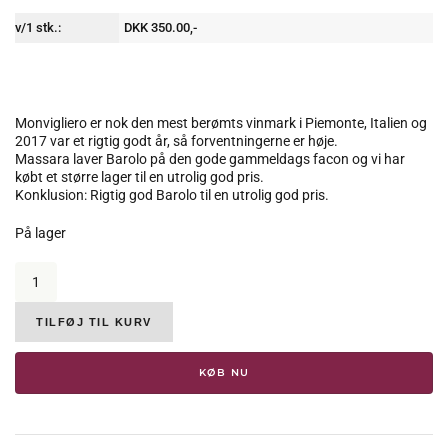
v/1 stk.:
DKK 350.00,-
Monvigliero er nok den mest berømts vinmark i Piemonte, Italien og
2017 var et rigtig godt år, så forventningerne er høje.
Massara laver Barolo på den gode gammeldags facon og vi har
købt et større lager til en utrolig god pris.
Konklusion: Rigtig god Barolo til en utrolig god pris.
På lager
Massara
Burlotto,
Barolo
Monvigliero,
TILFØJ TIL KURV
2017,
15
KØB NU
%
antal