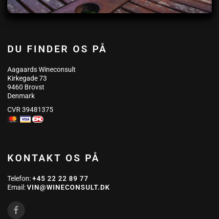
DU FINDER OS PÅ
Aagaards Wineconsult
Kirkegade 73
9460 Brovst
Denmark
CVR 39481375
KONTAKT OS PÅ
Telefon:
+45 22 22 89 77
Email:
VIN@WINECONSULT.DK