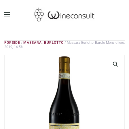
GÅ TIL HOVEDINDHOLD
FORSIDE
/
MASSARA, BURLOTTO
/ Massara Burlotto, Barolo Monvigliero,
2019, 14.5%