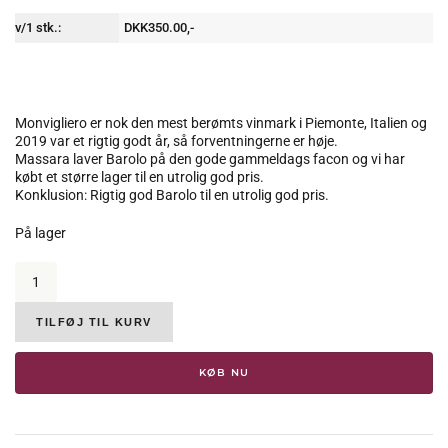
v/1 stk.:
DKK350.00,-
Monvigliero er nok den mest berømts vinmark i Piemonte, Italien og
2019 var et rigtig godt år, så forventningerne er høje.
Massara laver Barolo på den gode gammeldags facon og vi har
købt et større lager til en utrolig god pris.
Konklusion: Rigtig god Barolo til en utrolig god pris.
På lager
Massara
Burlotto,
Barolo
Monvigliero,
TILFØJ TIL KURV
2019,
14.5%
KØB NU
antal