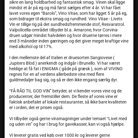
sikre en lang holdbarhed og fantastisk smag. Vinen skal ligge
mindst et år på eg og må først sælges efter 4 år. Vi har fået
lavet vores egen “Barolo”, Vino Vitae, som har ligget 5 år på eg,
som bidrager til ekstra smag og rundhed. Vino Vitae - Livets
Vin er tillige rig på det sundhedsfremmende stof, Resvaratrol.
Valpolicella-området tilbyder bl.a. Amarone, hvor Corvina-
druen udgør mindst halvdelen og hvor druerne tørres i mere
end 3 måneder inden gæringen og det giver meget kraftige vine
med alkohol op til 17%.
I den mellemste del af Italien er druesorten Sangiovese (
Jupiters Blod ) anerkendt og indgår i Brunello. Vi har været
heldige at få fat i ENIGMA ( gåde på græsk ), som af VIVINO
regnes for en af verdens allerbedste vine med flere
guldmedaljer bag sig, og så er den ikke engang særlig dyr.
“FÅ RÅD TIL GOD VIN” betyder, at vi kender vores vine og de
producenter, der fremstiller dem. De fleste af vores vine er
faktisk anbefalet af lokale restauranter, så ikke bare kvaliteten
er i orden, det er prisen også.
Vi tilbyder også gerne vinsmagninger under temaet “Livet med
og uden vin” og har I brug for gavekasser, kan vi også hjælpe.
Vi leverer gratis ved køb over 1000 kr og leverer gerne