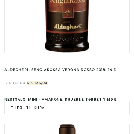
ALDEGHERI, SENGIAROSSA VERONA ROSSO 2018, 14 %
DEN
DEN
KR.
161,00
KR.
135,00
OPRINDELIGE
AKTUELLE
PRIS
PRIS
VAR:
ER:
RESTSALG. MINI - AMARONE, DRUERNE TØRRET 1 MDR.
KR. 161,00.
KR. 135,00.
TILFØJ TIL KURV