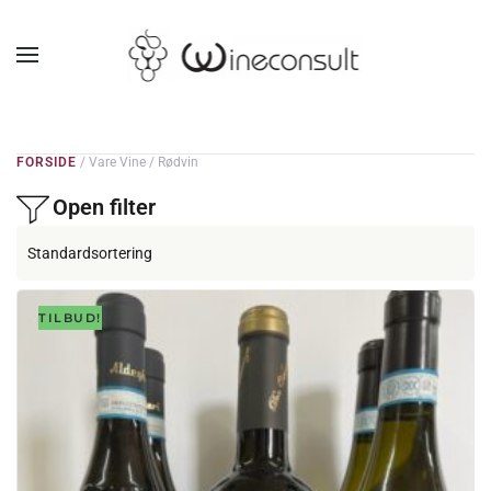
GÅ TIL HOVEDINDHOLD
FORSIDE
/ Vare Vine / Rødvin
Open filter
TILBUD!