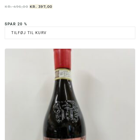
DEN
DEN
KR.
496,00
KR.
397,00
OPRINDELIGE
AKTUELLE
PRIS
PRIS
VAR:
ER:
SPAR 20 %
KR. 496,00.
KR. 397,00.
TILFØJ TIL KURV