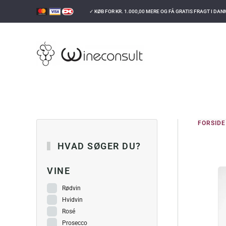
✓ KØB FOR
KR.
1.000,00
MERE OG FÅ GRATIS FRAGT I DA
GÅ TIL HOVEDINDHOLD
FORSIDE
HVAD SØGER DU?
VINE
Rødvin
Hvidvin
Rosé
Prosecco