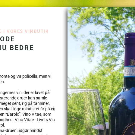
 I VORES VINBUTIK
GODE
NU BEDRE
monte og Valpolicella, men vi
en.
gernes vin, der er lavet på
resterende druer kan samle
 meget sent, rig på tanniner,
 skal ligge mindst et år på eg
gen “Barolo”, Vino Vitae, som
undhed. Vino Vitae - Livets Vin
ol.
vina-druen udgør mindst