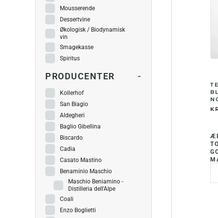
Mousserende
Dessertvine
Økologisk / Biodynamisk
vin
Smagekasse
Spiritus
PRODUCENTER
-
T
B
Kollerhof
NO
San Biagio
KR
Aldegheri
Baglio Gibellina
Æ
Biscardo
T
Cadia
G
M
Casato Mastino
Benaminio Maschio
Maschio Beniamino -
Distilleria dell'Alpe
Coali
Enzo Boglietti