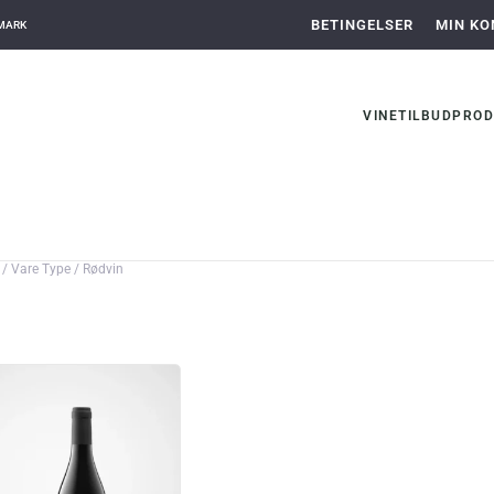
BETINGELSER
MIN KO
NMARK
VINE
TILBUD
PROD
/ Vare Type / Rødvin