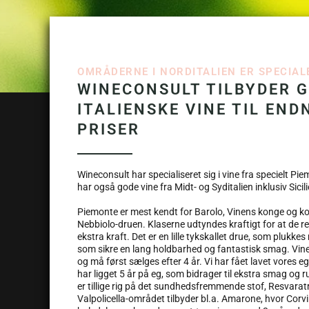
OMRÅDERNE I NORDITALIEN ER SPECIALE
WINECONSULT TILBYDER 
ITALIENSKE VINE TIL END
PRISER
Wineconsult har specialiseret sig i vine fra specielt Pie
har også gode vine fra Midt- og Syditalien inklusiv Sicili
Piemonte er mest kendt for Barolo, Vinens konge og kon
Nebbiolo-druen. Klaserne udtyndes kraftigt for at de 
ekstra kraft. Det er en lille tykskallet drue, som plukkes
som sikre en lang holdbarhed og fantastisk smag. Vinen
og må først sælges efter 4 år. Vi har fået lavet vores e
har ligget 5 år på eg, som bidrager til ekstra smag og r
er tillige rig på det sundhedsfremmende stof, Resvaratr
Valpolicella-området tilbyder bl.a. Amarone, hvor Cor