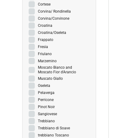
Cortese
Corvina/ Rondinella
Corvina/Corvinone
Croatina
Croatina/Oseleta
Frappato
Fresia
Friulano
Marzemino
Moscato Bianco and
Moscato Fior d'Arancio
Muscato Giallo
Oseleta
Pelaverga
Perricone
Pinot Noir
Sangiovese
Trebbiano
Trebbiano di Soave
trebbiano Toscano