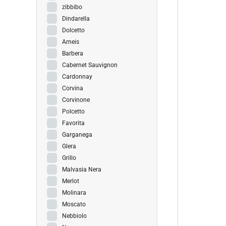
zibbibo
Dindarella
Dolcetto
Arneis
Barbera
Cabernet Sauvignon
Cardonnay
Corvina
Corvinone
Polcetto
Favorita
Garganega
Glera
Grillo
Malvasia Nera
Merlot
Molinara
Moscato
Nebbiolo