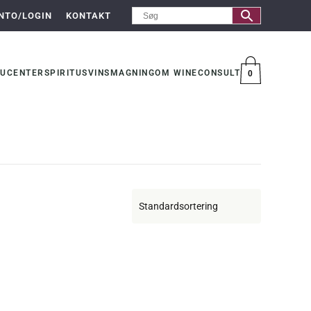
NTO/LOGIN
KONTAKT
UCENTER
SPIRITUS
VINSMAGNING
OM WINECONSULT
0
VARER