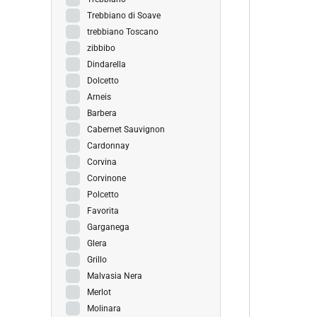
Trebbiano di Soave
trebbiano Toscano
zibbibo
Dindarella
Dolcetto
Arneis
Barbera
Cabernet Sauvignon
Cardonnay
Corvina
Corvinone
Polcetto
Favorita
Garganega
Glera
Grillo
Malvasia Nera
Merlot
Molinara