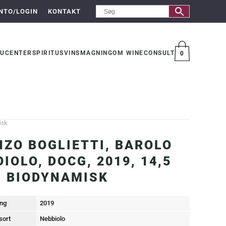
NTO/LOGIN
KONTAKT
UCENTER
SPIRITUS
VINSMAGNING
OM WINECONSULT
0
VARER
isk
NZO BOGLIETTI, BAROLO
OIOLO, DOCG, 2019, 14,5
. BIODYNAMISK
ng
2019
sort
Nebbiolo