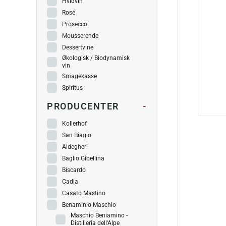
Hvidvin
Rosé
Prosecco
Mousserende
Dessertvine
Økologisk / Biodynamisk
vin
Smagekasse
Spiritus
PRODUCENTER
-
Kollerhof
San Biagio
Aldegheri
Baglio Gibellina
Biscardo
Cadia
Casato Mastino
Benaminio Maschio
Maschio Beniamino -
Distilleria dell'Alpe