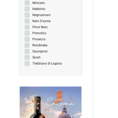
Moscato
Nebbiolo
Negroamaro
Nero D'avola
Pinot Nero
Primotivo
Prosecco
Rondinella
Sauvignon
Syrah
Trebbiano di Lugana