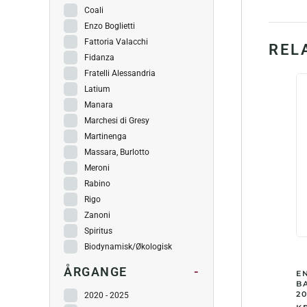
Coali
Enzo Boglietti
Fattoria Valacchi
REL
Fidanza
Fratelli Alessandria
Latium
Manara
Marchesi di Gresy
Martinenga
Massara, Burlotto
Meroni
Rabino
Rigo
Zanoni
Spiritus
Biodynamisk/Økologisk
ÅRGANGE
-
E
B
20
2020 - 2025