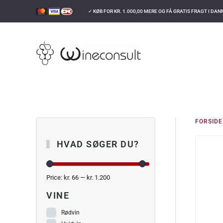
✓ KØB FOR
KR.
1.000,00
MERE OG FÅ GRATIS FRAGT I DA
GÅ TIL HOVEDINDHOLD
FORSIDE
HVAD SØGER DU?
Price:
kr. 66
—
kr. 1.200
VINE
Rødvin