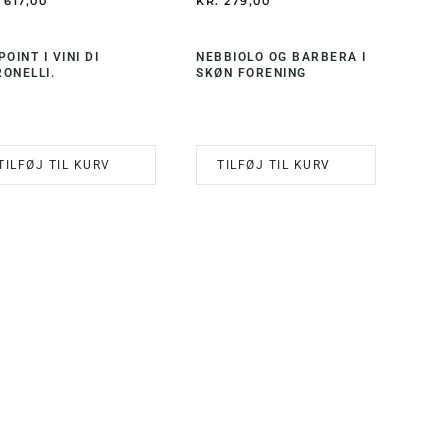
617,00
KR.
279,00
POINT I VINI DI
NEBBIOLO OG BARBERA I
ONELLI.
SKØN FORENING
TILFØJ TIL KURV
TILFØJ TIL KURV