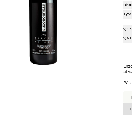
Distr
Type
v/1 s
v/6 s
Enzo
at v
På l
Enz
Bogli
Baro
Boiol
T
DOC
2019
14,5
%.